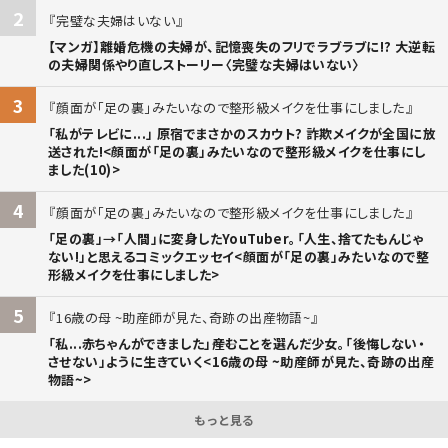
2
完璧な夫婦はいない
【マンガ】離婚危機の夫婦が、記憶喪失のフリでラブラブに!? 大逆転
の夫婦関係やり直しストーリー〈完璧な夫婦はいない〉
3
顔面が「足の裏」みたいなので整形級メイクを仕事にしました
「私がテレビに...」 原宿でまさかのスカウト? 詐欺メイクが全国に放
送された!<顔面が「足の裏」みたいなので整形級メイクを仕事にし
ました(10)>
4
顔面が「足の裏」みたいなので整形級メイクを仕事にしました
「足の裏」→「人間」に変身したYouTuber。「人生、捨てたもんじゃ
ない!」と思えるコミックエッセイ<顔面が「足の裏」みたいなので整
形級メイクを仕事にしました>
5
16歳の母 ~助産師が見た、奇跡の出産物語~
「私...赤ちゃんができました」――産むことを選んだ少女。「後悔しない・
させない」ように生きていく<16歳の母 ~助産師が見た、奇跡の出産
物語~>
もっと見る