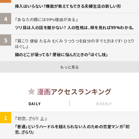
挿入はいらない?機能が衰えてもできる夫婦生活の新しい形
4
あなたの顔には99%理由がある
ツリ目は人の話を聞かない? 人の性格は、顔を見れば99%わかる。
5
肩こり 便秘 たるみ むくみ うつうつを自分の手でときほぐす! ひとり
ほぐし
腸のどこが凝ってる? 便秘に悩んだときの「ほぐし技」
もっと見る
漫画
アクセスランキング
DAILY
WEEKLY
1
初恋、ざらり 上
「普通」というハードルを越えられない人のための恋愛マンガ『初
恋、ざらり』