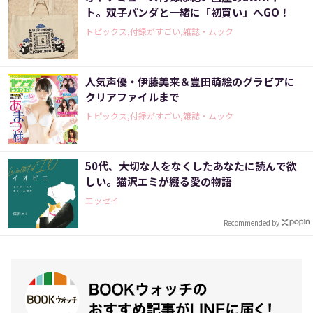
ト。双子パンダと一緒に「初買い」へGO！
トピックス,付録がすごい,雑誌・ムック
人気声優・伊藤美来＆豊田萌絵のグラビアに
クリアファイルまで
トピックス,付録がすごい,雑誌・ムック
50代、大切な人をなくしたあなたに読んで欲
しい。猫沢エミが綴る愛の物語
エッセイ
Recommended by