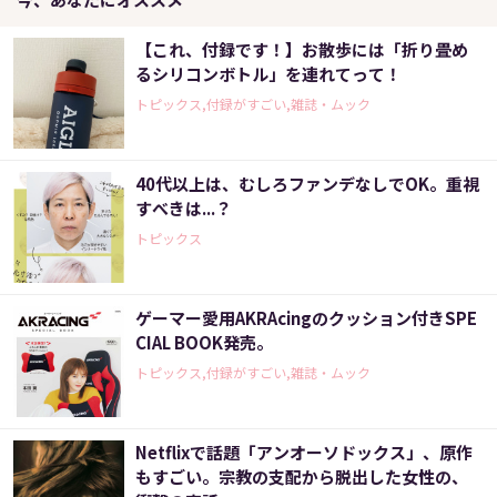
【これ、付録です！】お散歩には「折り畳め
るシリコンボトル」を連れてって！
トピックス,付録がすごい,雑誌・ムック
40代以上は、むしろファンデなしでOK。重視
すべきは...？
トピックス
ゲーマー愛用AKRAcingのクッション付きSPE
CIAL BOOK発売。
トピックス,付録がすごい,雑誌・ムック
Netflixで話題「アンオーソドックス」、原作
もすごい。宗教の支配から脱出した女性の、