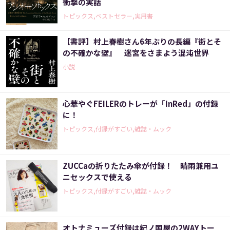
衝撃の実話
トピックス,ベストセラー,実用書
【書評】村上春樹さん6年ぶりの長編『街とそ
の不確かな壁』 迷宮をさまよう混沌世界
小説
心華やぐFEILERのトレーが「InRed」の付録
に！
トピックス,付録がすごい,雑誌・ムック
ZUCCaの折りたたみ傘が付録！ 晴雨兼用ユ
ニセックスで使える
トピックス,付録がすごい,雑誌・ムック
オトナミューズ付録は紀ノ国屋の2WAYトー