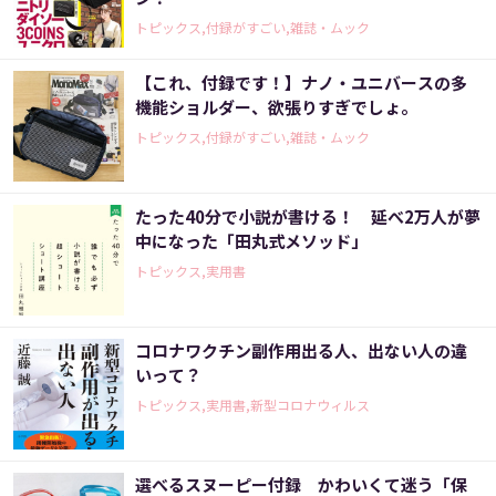
トピックス,付録がすごい,雑誌・ムック
【これ、付録です！】ナノ・ユニバースの多
機能ショルダー、欲張りすぎでしょ。
トピックス,付録がすごい,雑誌・ムック
たった40分で小説が書ける！ 延べ2万人が夢
中になった「田丸式メソッド」
トピックス,実用書
コロナワクチン副作用出る人、出ない人の違
いって？
トピックス,実用書,新型コロナウィルス
選べるスヌーピー付録 かわいくて迷う「保