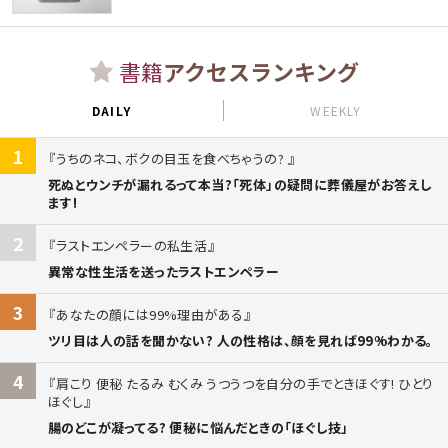
書籍
アクセスランキング
DAILY
WEEKLY
1
うちのネコ、ボクの目玉を食べちゃうの?
死ぬとウンチが漏れるって本当?「死体」の疑問に葬儀屋がお答えし
ます!
2
ラストエンペラーの私生活
異常な性生活を送ったラストエンペラー
3
あなたの顔には99%理由がある
ツリ目は人の話を聞かない? 人の性格は、顔を見れば99%わかる。
4
肩こり 便秘 たるみ むくみ うつうつを自分の手でときほぐす! ひとり
ほぐし
腸のどこが凝ってる? 便秘に悩んだときの「ほぐし技」