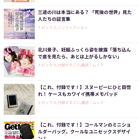
三途の川は本当にある？ 「死後の世界」見た
人たちの証言集
トピックス,ノンフィクション
北川景子、妊娠ふっくら姿を披露「落ち込ん
で底を見たら、あとは上がるしかない」
トピックス,付録がすごい,雑誌・ムック
【これ、付録です！】スヌーピーにひと目惚
れ！ ケースもカワイイ携帯メモパッド
トピックス,付録がすごい,雑誌・ムック
【これ、付録です！】コールマンのミニショ
ルダーバッグ。クールなユニセックスデザイ
ン！