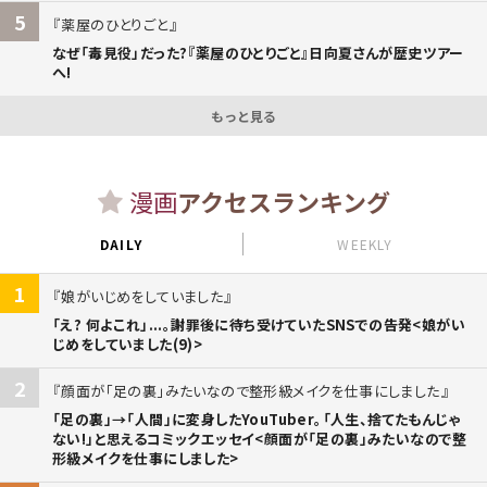
5
薬屋のひとりごと
なぜ「毒見役」だった?『薬屋のひとりごと』日向夏さんが歴史ツアー
へ!
もっと見る
漫画
アクセスランキング
DAILY
WEEKLY
1
娘がいじめをしていました
「え? 何よこれ」...。謝罪後に待ち受けていたSNSでの告発<娘がい
じめをしていました(9)>
2
顔面が「足の裏」みたいなので整形級メイクを仕事にしました
「足の裏」→「人間」に変身したYouTuber。「人生、捨てたもんじゃ
ない!」と思えるコミックエッセイ<顔面が「足の裏」みたいなので整
形級メイクを仕事にしました>