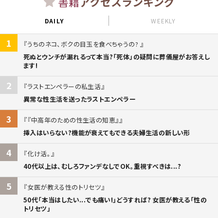
書籍
アクセスランキング
DAILY
WEEKLY
1
うちのネコ、ボクの目玉を食べちゃうの?
死ぬとウンチが漏れるって本当?「死体」の疑問に葬儀屋がお答えし
ます!
2
ラストエンペラーの私生活
異常な性生活を送ったラストエンペラー
3
『中高年のための性生活の知恵』
挿入はいらない?機能が衰えてもできる夫婦生活の新しい形
4
化け活。
40代以上は、むしろファンデなしでOK。重視すべきは...?
5
女医が教える性のトリセツ
50代「本当はしたい...でも痛い!」どうすれば? 女医が教える「性の
トリセツ」