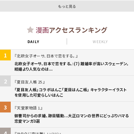
もっと見る
漫画
アクセスランキング
DAILY
WEEKLY
1
北欧女子オーサ、日本で恋をする。
北欧女子オーサ、日本で恋をする。:(7) 離婚率が高いスウェーデン。
結婚より人気なのは...
2
夏目友人帳 25
「夏目友人帳」コラボはんこ「夏目はんこ帳」 キャラクターイラスト
を使用した可愛らしいはんこ
3
天堂家物語 1
御曹司からの求婚、跡目騒動...大正ロマンの世界にどっぷりハマる
恋愛マンガ3選
4
ヲタクに恋は難しい (11)