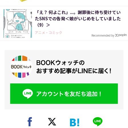
「え？ 何よこれ」...。謝罪後に待ち受けてい
たSNSでの告発＜娘がいじめをしていました
（9）＞
アニメ・コミック
Recommended by