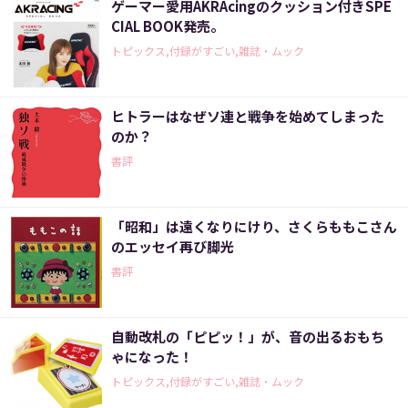
ゲーマー愛用AKRAcingのクッション付きSPE
CIAL BOOK発売。
トピックス,付録がすごい,雑誌・ムック
ヒトラーはなぜソ連と戦争を始めてしまった
のか？
書評
「昭和」は遠くなりにけり、さくらももこさん
のエッセイ再び脚光
書評
自動改札の「ピピッ！」が、音の出るおもち
ゃになった！
トピックス,付録がすごい,雑誌・ムック