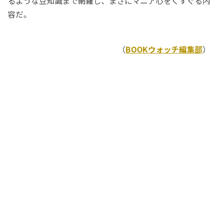
るような豆知識まで網羅し、まさにマニア心をくすぐる内
容だ。
（
BOOKウォッチ編集部
）