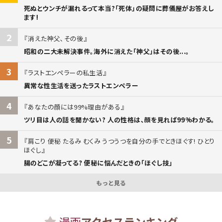
死ぬとウンチが漏れるって本当?「死体」の疑問に葬儀屋がお答えし
ます!
2
消えた神父、その後
昭和の二大未解決事件。海外に消えた「神父」はその後...。
3
ラストエンペラーの私生活
異常な性生活を送ったラストエンペラー
4
あなたの顔には99%理由がある
ツリ目は人の話を聞かない? 人の性格は、顔を見れば99%わかる。
5
肩こり 便秘 たるみ むくみ うつうつを自分の手でときほぐす! ひとり
ほぐし
腸のどこが凝ってる? 便秘に悩んだときの「ほぐし技」
もっと見る
漫画
アクセスランキング