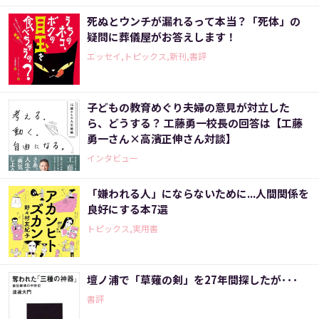
死ぬとウンチが漏れるって本当？「死体」の
疑問に葬儀屋がお答えします！
エッセイ,トピックス,新刊,書評
子どもの教育めぐり夫婦の意見が対立した
ら、どうする？ 工藤勇一校長の回答は【工藤
勇一さん×高濱正伸さん対談】
インタビュー
「嫌われる人」にならないために...人間関係を
良好にする本7選
トピックス,実用書
壇ノ浦で「草薙の剣」を27年間探したが･･･
書評