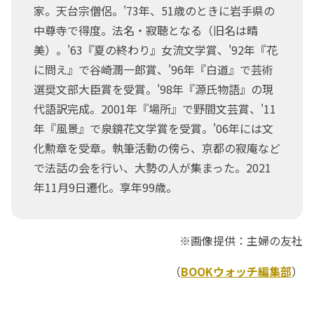
家。天台宗僧侶。'73年、51歳のときに岩手県の
中尊寺で得度。法名・寂聴となる（旧名は晴
美）。'63『夏の終わり』女流文学賞、'92年『花
に問え』で谷崎潤一郎賞、'96年『白道』で芸術
選奨文部大臣賞を受賞。'98年『源氏物語』の現
代語訳完成。2001年『場所』で野間文芸賞、'11
年『風景』で泉鏡花文学賞を受賞。'06年には文
化勲章を受章。執筆活動の傍ら、京都の寂庵など
で法話の会を行い、大勢の人が集まった。2021
年11月9日遷化。享年99歳。
※画像提供：主婦の友社
（
BOOKウォッチ編集部
）