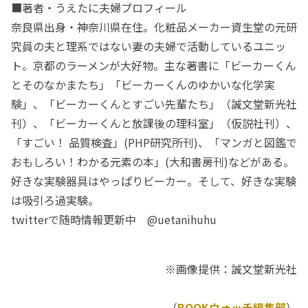
■著者・うえたに夫婦プロフィール
奈良県出身・神奈川県在住。化粧品メーカー資生堂の元研
究員の夫と理系ではない妻の夫婦で活動しているユニッ
ト。京都のラーメンが大好物。主な著書に「ビーカーくん
とそのなかまたち」「ビーカーくんのゆかいな化学実
験」、「ビーカーくんとすごい先輩たち」（誠文堂新光社
刊）、「ビーカーくんと放課後の理科室」（仮説社刊）、
「すごい！ 品質検査」(PHP研究所刊)、「マンガと図鑑で
おもしろい！わかる元素の本」(大和書房刊)などがある。
好きな実験器具はやっぱりビーカー。そして、好きな実験
は吸引ろ過実験。
twitterで随時情報更新中 @uetanihuhu
※画像提供：誠文堂新光社
（
BOOKウォッチ編集部
）