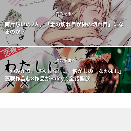
前の記事へ
両片想いの2人。「金の切れ目が縁の切れ目」にな
るのか？
次の記事へ
『かみかり』『×しな』... 懐かしの「なかよし」
連載作含む8作品がPalcyで全話開放