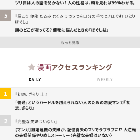
ツリ目は人の話を聞かない? 人の性格は、顔を見れば99%わかる。
5
肩こり 便秘 たるみ むくみ うつうつを自分の手でときほぐす! ひとり
ほぐし
腸のどこが凝ってる? 便秘に悩んだときの「ほぐし技」
もっと見る
漫画
アクセスランキング
DAILY
WEEKLY
1
初恋、ざらり 上
「普通」というハードルを越えられない人のための恋愛マンガ『初
恋、ざらり』
2
完璧な夫婦はいない
【マンガ】離婚危機の夫婦が、記憶喪失のフリでラブラブに!? 大逆転
の夫婦関係やり直しストーリー〈完璧な夫婦はいない〉