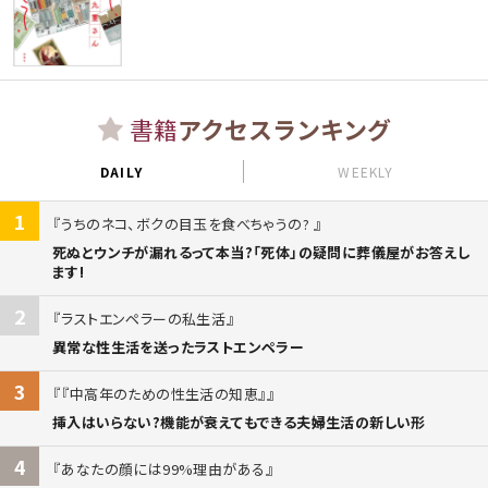
書籍
アクセスランキング
DAILY
WEEKLY
1
うちのネコ、ボクの目玉を食べちゃうの?
死ぬとウンチが漏れるって本当?「死体」の疑問に葬儀屋がお答えし
ます!
2
ラストエンペラーの私生活
異常な性生活を送ったラストエンペラー
3
『中高年のための性生活の知恵』
挿入はいらない?機能が衰えてもできる夫婦生活の新しい形
4
あなたの顔には99%理由がある