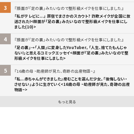
3
顔面が「足の裏」みたいなので整形級メイクを仕事にしました
「私がテレビに...」 原宿でまさかのスカウト? 詐欺メイクが全国に放
送された!<顔面が「足の裏」みたいなので整形級メイクを仕事にし
ました(10)>
4
顔面が「足の裏」みたいなので整形級メイクを仕事にしました
「足の裏」→「人間」に変身したYouTuber。「人生、捨てたもんじゃ
ない!」と思えるコミックエッセイ<顔面が「足の裏」みたいなので整
形級メイクを仕事にしました>
5
16歳の母 ~助産師が見た、奇跡の出産物語~
「私...赤ちゃんができました」――産むことを選んだ少女。「後悔しない・
させない」ように生きていく<16歳の母 ~助産師が見た、奇跡の出産
物語~>
もっと見る