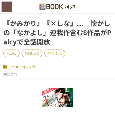
『かみかり』『×しな』... 懐かし
の「なかよし」連載作含む8作品がP
alcyで全話開放
palcy
かみかり
バツしな
アニメ・コミック
2022/1/ 9