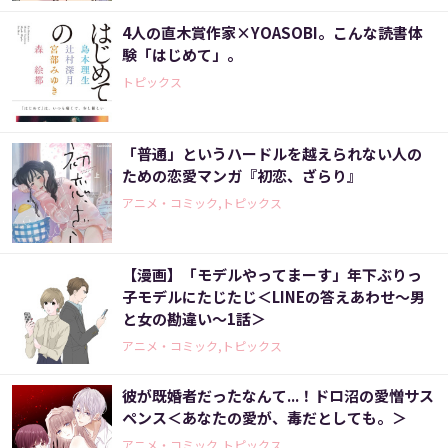
4人の直木賞作家×YOASOBI。こんな読書体
験「はじめて」。
トピックス
「普通」というハードルを越えられない人の
ための恋愛マンガ『初恋、ざらり』
アニメ・コミック,トピックス
【漫画】「モデルやってまーす」年下ぶりっ
子モデルにたじたじ＜LINEの答えあわせ〜男
と女の勘違い〜1話＞
アニメ・コミック,トピックス
彼が既婚者だったなんて...！ドロ沼の愛憎サス
ペンス＜あなたの愛が、毒だとしても。＞
アニメ・コミック,トピックス