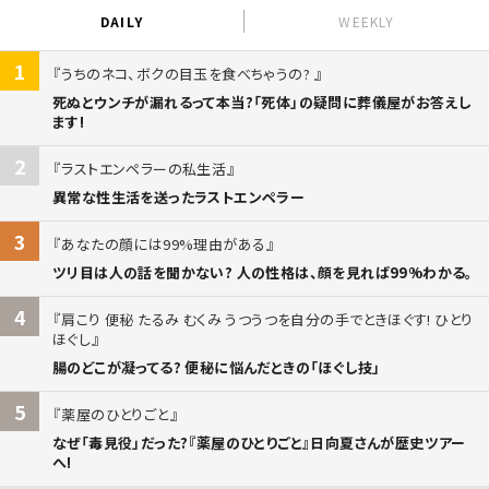
DAILY
WEEKLY
1
うちのネコ、ボクの目玉を食べちゃうの?
死ぬとウンチが漏れるって本当?「死体」の疑問に葬儀屋がお答えし
ます!
2
ラストエンペラーの私生活
異常な性生活を送ったラストエンペラー
3
あなたの顔には99%理由がある
ツリ目は人の話を聞かない? 人の性格は、顔を見れば99%わかる。
4
肩こり 便秘 たるみ むくみ うつうつを自分の手でときほぐす! ひとり
ほぐし
腸のどこが凝ってる? 便秘に悩んだときの「ほぐし技」
5
薬屋のひとりごと
なぜ「毒見役」だった?『薬屋のひとりごと』日向夏さんが歴史ツアー
へ!