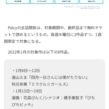
Palcyの全話開放は、対象期間中、最終話まで無料チケ
ットで読めるというもの。毎週木曜日に2作品ずつ、1週
間限定で対象になる。
2022年1月の対象作は以下の8作品。
・1月6日～12日
遠山えま『四月一日さんには僕がたりない』
秋元奈美『ミラクル☆ガールズ』
・1月13日～19日
漫画：花森ぴんく/シナリオ：横手美智子『ぴち
ぴちピッチ』