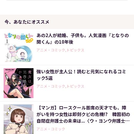
今、あなたにオススメ
あの2人が結婚、子供も。人気漫画『となりの
関くん』の10年後
アニメ・コミック,トピックス
強い女性が主人公！読むと元気になれるコミ
ック5選
アニメ・コミック,トピックス
【マンガ】ロースクール首席の天才でも、障
がいを持つ女性は即刻クビの危機!? 韓国初の
自閉症弁護士の未来は...〈ウ・ヨンウ弁護士は
天才肌(2)〉
アニメ・コミック