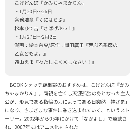
こげどんぼ『かみちゃまかりん』
・1月20日～26日
各務浩章『くにはちぶ』
松本ひで吉『さばげぶっ！』
・1月27日～2月2日
漫画：絵本奈央/原作：岡田麿里『荒ぶる季節の
乙女どもよ。』
遠山えま『わたしに××しなさい！』
BOOKウォッチ編集部のおすすめは、こげどんぼ『かみ
ちゃまかりん』。両親を亡くし天涯孤独の身となった主人
公が、形見である指輪の力によってある日突然「神さま」
になり、さまざまな事件に巻き込まれていく、というスト
ーリー。2002年から05年にかけて「なかよし」で連載さ
れ、2007年にはアニメ化もされた。