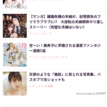
【マンガ】離婚危機の夫婦が、記憶喪失のフ
リでラブラブに⁉ 大逆転の夫婦関係やり直し
ストーリー〈完璧な夫婦はいない〉
アニメ・コミック
甘～い！美男子に求婚される溺愛ファンタジ
ー漫画3選
アニメ・コミック,トピックス
天使のような「美肌」に見とれる写真集。バ
スタブで泡ショットも
トピックス,写真集
Recommended by