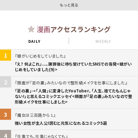
もっと見る
漫画
アクセスランキング
DAILY
WEEKLY
1
娘がいじめをしていました
「え? 何よこれ」...。謝罪後に待ち受けていたSNSでの告発<娘がい
じめをしていました(9)>
2
顔面が「足の裏」みたいなので整形級メイクを仕事にしました
「足の裏」→「人間」に変身したYouTuber。「人生、捨てたもんじゃ
ない!」と思えるコミックエッセイ<顔面が「足の裏」みたいなので整
形級メイクを仕事にしました>
3
魔女は三百路から 1
強い女性が主人公!読むと元気になれるコミック5選
4
仕事でも、仕事じゃなくても