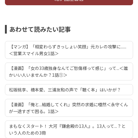
あわせて読みたい記事
【マンガ】「相変わらずきっしょい笑顔」元カレの攻撃に......
＜営業スマイル男女1話＞
【漫画】「女の33歳独身なんてご愁傷様って感じ」って...＜誰
かいい人いませんか？1話①＞
松坂桃李、橋本愛、三浦友和の声で「聴く本」はいかが？
【漫画】「俺と...結婚してくれ」突然の求婚に唖然＜永守くん
が一途すぎて困る。1話＞
まもなくスタート！ 大河『鎌倉殿の13人』。13人って...？と
いう人のための3冊