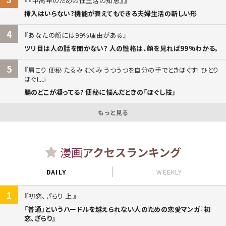
『中高年のための性生活の知恵』
挿入はいらない?機能が衰えてもできる夫婦生活の新しい形
4
あなたの顔には99%理由がある
ツリ目は人の話を聞かない? 人の性格は、顔を見れば99%わかる。
5
肩こり 便秘 たるみ むくみ うつうつを自分の手でときほぐす! ひとり
ほぐし
腸のどこが凝ってる? 便秘に悩んだときの「ほぐし技」
もっと見る
漫画
アクセスランキング
DAILY
WEEKLY
1
初恋、ざらり 上
「普通」というハードルを越えられない人のための恋愛マンガ『初
恋、ざらり』