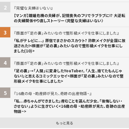
2
完璧な夫婦はいない
【マンガ】離婚危機の夫婦が、記憶喪失のフリでラブラブに!? 大逆転
の夫婦関係やり直しストーリー〈完璧な夫婦はいない〉
3
顔面が「足の裏」みたいなので整形級メイクを仕事にしました
「私がテレビに...」 原宿でまさかのスカウト? 詐欺メイクが全国に放
送された!<顔面が「足の裏」みたいなので整形級メイクを仕事にし
ました(10)>
4
顔面が「足の裏」みたいなので整形級メイクを仕事にしました
「足の裏」→「人間」に変身したYouTuber。「人生、捨てたもんじゃ
ない!」と思えるコミックエッセイ<顔面が「足の裏」みたいなので整
形級メイクを仕事にしました>
5
16歳の母 ~助産師が見た、奇跡の出産物語~
「私...赤ちゃんができました」――産むことを選んだ少女。「後悔しない・
させない」ように生きていく<16歳の母 ~助産師が見た、奇跡の出産
物語~>
もっと見る