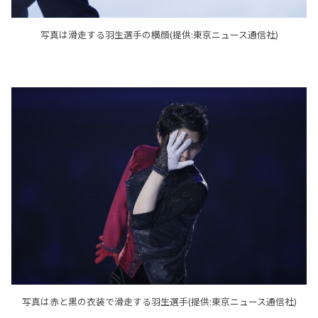
写真は滑走する羽生選手の横顔(提供:東京ニュース通信社)
写真は赤と黒の衣装で滑走する羽生選手(提供:東京ニュース通信社)