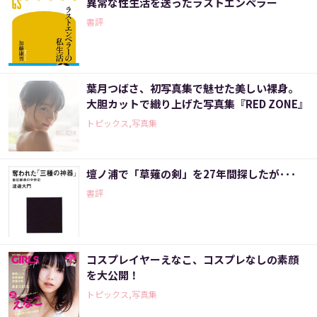
異常な性生活を送ったラストエンペラー
書評
葉月つばさ、初写真集で魅せた美しい裸身。
大胆カットで織り上げた写真集『RED ZONE』
トピックス,写真集
壇ノ浦で「草薙の剣」を27年間探したが･･･
書評
コスプレイヤーえなこ、コスプレなしの素顔
を大公開！
トピックス,写真集