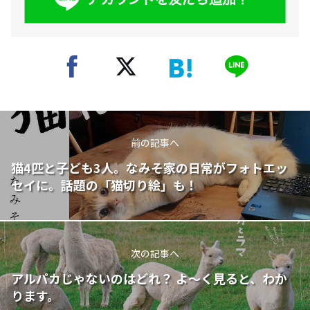
前の記事へ
猫4匹と子ども3人。なみそ家の日常がフォトエッ
セイに。話題の「猫切り絵」も！
次の記事へ
アルパカじゃないのはどれ？ よ～く見ると、わか
ります。