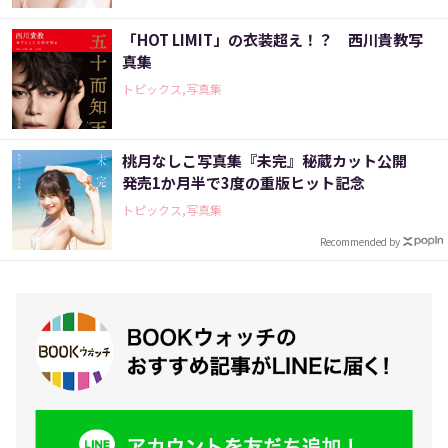
「HOT LIMIT」の衣装超え！？ 西川貴教写
真集
トピックス,写真集
桃月なしこ写真集『未完』秘蔵カット公開
発売1か月半で3度の重版ヒット記念
トピックス,写真集
Recommended by