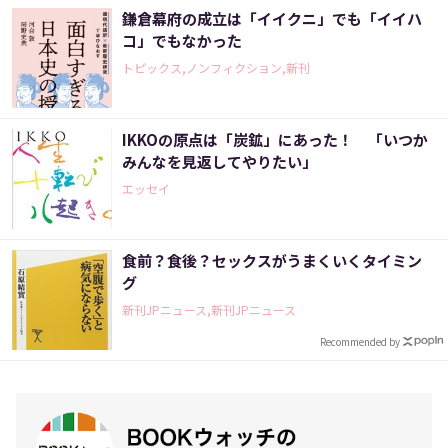
鎌倉幕府の成立は「イイクニ」でも「イイハ
コ」でもなかった
トピックス,ノンフィクション,新刊
IKKOの原点は「炭鉱」にあった！ 「いつか
みんなを見返してやりたい」
エッセイ
食前？食後？セックスがうまくいくタイミン
グ
新刊JPニュース,新刊JPニュース
Recommended by