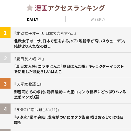
漫画
アクセスランキング
DAILY
WEEKLY
1
北欧女子オーサ、日本で恋をする。
北欧女子オーサ、日本で恋をする。:(7) 離婚率が高いスウェーデン。
結婚より人気なのは...
2
夏目友人帳 25
「夏目友人帳」コラボはんこ「夏目はんこ帳」 キャラクターイラスト
を使用した可愛らしいはんこ
3
天堂家物語 1
御曹司からの求婚、跡目騒動...大正ロマンの世界にどっぷりハマる
恋愛マンガ3選
4
ヲタクに恋は難しい (11)
『ヲタ恋』堂々完結! 成海がついにオタク告白 描きおろしでは後日
譚も