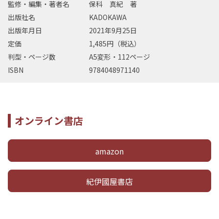
監修・編集・著者名
保科 真紀 著
出版社名
KADOKAWA
出版年月日
2021年9月25日
定価
1,485円（税込）
判型・ページ数
A5変形・112ページ
ISBN
9784048971140
オンライン書店
amazon
紀伊國屋書店