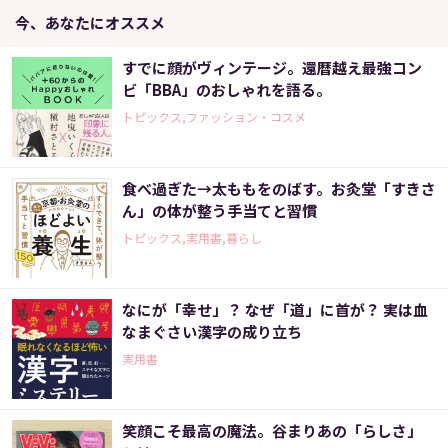
今、あなたにオススメ
すでに顔がヴィンテージ。還暦越え最強コン
ビ「BBA」のおしゃれを語る。
トピックス,ファッション・コスメ
食べ過ぎた→太ももをのばす。お灸堂「すきさ
ん」の体が整う手当てと習慣
トピックス,実用書,暮らし
なにが「幸せ」？ なぜ「道」に首が？ 実は血
なまぐさい漢字の成り立ち
実用書
笑顔こそ最高の魔法。谷まりあの「らしさ」