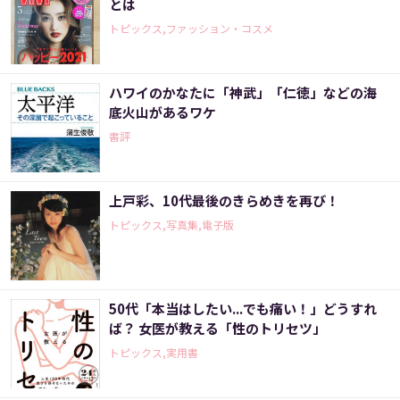
とは
トピックス,ファッション・コスメ
ハワイのかなたに「神武」「仁徳」などの海
底火山があるワケ
書評
上戸彩、10代最後のきらめきを再び！
トピックス,写真集,電子版
50代「本当はしたい...でも痛い！」どうすれ
ば？ 女医が教える「性のトリセツ」
トピックス,実用書