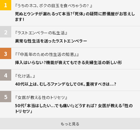
1
うちのネコ、ボクの目玉を食べちゃうの?
死ぬとウンチが漏れるって本当?「死体」の疑問に葬儀屋がお答えし
ます!
2
ラストエンペラーの私生活
異常な性生活を送ったラストエンペラー
3
『中高年のための性生活の知恵』
挿入はいらない?機能が衰えてもできる夫婦生活の新しい形
4
化け活。
40代以上は、むしろファンデなしでOK。重視すべきは...?
5
女医が教える性のトリセツ
50代「本当はしたい...でも痛い!」どうすれば? 女医が教える「性の
トリセツ」
もっと見る