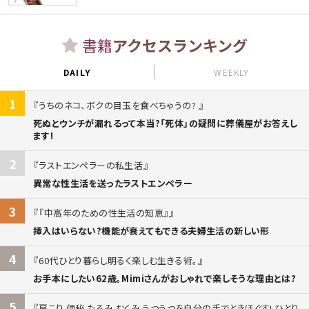
書籍
アクセスランキング
DAILY
WEEKLY
1
うちのネコ、ボクの目玉を食べちゃうの?
死ぬとウンチが漏れるって本当?「死体」の疑問に葬儀屋がお答えし
ます!
2
ラストエンペラーの私生活
異常な性生活を送ったラストエンペラー
3
『中高年のための性生活の知恵』
挿入はいらない?機能が衰えてもできる夫婦生活の新しい形
4
60代ひとり暮らし明るく楽しむ生きる術。
お手本にしたい62歳。Mimiさんがおしゃれで楽しそうな理由とは?
5
肩こり 便秘 たるみ むくみ うつうつを自分の手でときほぐす! ひとり