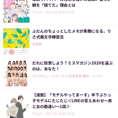
親を「捨てた」理由とは
アニメ・コミック,トピックス
ふだんのちょっとしたメモが素敵になる。り
さ式美文字練習法
実用書
だれに投票しよう？ミスマガジン2020を選ぶ
のは、あなた！
インタビュー,トピックス,記者発表,雑誌・ムック
【漫画】「モデルやってまーす」年下ぶりっ
子モデルにたじたじ＜LINEの答えあわせ〜男
と女の勘違い〜1話＞
アニメ・コミック,トピックス