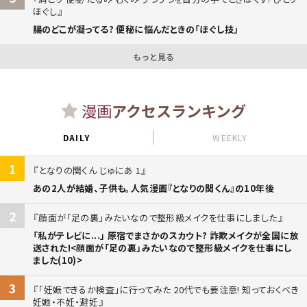
ほぐし
腸のどこが凝ってる? 便秘に悩んだときの「ほぐし技」
もっと見る
漫画
アクセスランキング
DAILY
WEEKLY
1
となりの関くん じゅにあ 1
あの2人が結婚、子供も。人気漫画『となりの関くん』の10年後
2
顔面が「足の裏」みたいなので整形級メイクを仕事にしました
「私がテレビに...」 原宿でまさかのスカウト? 詐欺メイクが全国に放
送された!<顔面が「足の裏」みたいなので整形級メイクを仕事にし
ました(10)>
3
「妊娠できるか検査」に行ってみた 20代でも要注意! 知っておくべき
妊娠・不妊・避妊