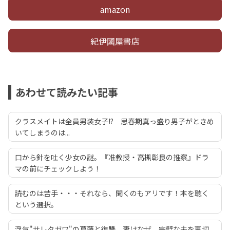
amazon
紀伊國屋書店
あわせて読みたい記事
クラスメイトは全員男装女子!? 思春期真っ盛り男子がときめ
いてしまうのは...
口から針を吐く少女の謎。『准教授・高槻彰良の推察』ドラ
マの前にチェックしよう！
読むのは苦手・・・それなら、聞くのもアリです！本を聴く
という選択。
浮気"サレタガワ"の葛藤と復讐 妻はなぜ、完璧な夫を裏切