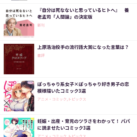
『自分は死なないと思っているヒトへ』 養
老孟司「人間論」の決定版
新刊
上原浩治投手の流行語大賞になった言葉は？
書評
ぽっちゃり系女子×ぽっちゃり好き男子の恋
模様描いたコミック3選
アニメ・コミック,トピックス
妊娠・出産・育児のツラさをわかって！ パパ
に読ませたいコミック3選
アニメ・コミック,トピックス