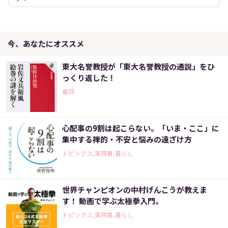
今、あなたにオススメ
東大名誉教授が「東大名誉教授の通説」をひ
っくり返した！
書評
心配事の9割は起こらない。「いま・ここ」に
集中する禅的・不安と悩みの遠ざけ方
トピックス,実用書,暮らし
世界チャンピオンの中村げんこうが教えま
す！ 動画で学ぶ太極拳入門。
トピックス,実用書,暮らし