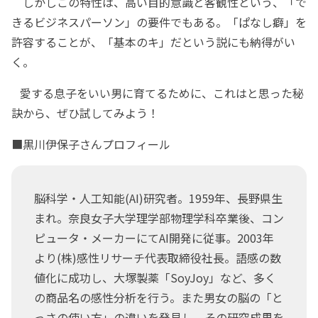
しかしこの特性は、高い目的意識と客観性という、「で
きるビジネスパーソン」の要件でもある。「ぱなし癖」を
許容することが、「基本のキ」だという説にも納得がい
く。
愛する息子をいい男に育てるために、これはと思った秘
訣から、ぜひ試してみよう！
■黒川伊保子さんプロフィール
脳科学・人工知能(AI)研究者。1959年、長野県生
まれ。奈良女子大学理学部物理学科卒業後、コン
ピュータ・メーカーにてAI開発に従事。2003年
より(株)感性リサーチ代表取締役社長。語感の数
値化に成功し、大塚製薬「SoyJoy」など、多く
の商品名の感性分析を行う。また男女の脳の「と
っさの使い方」の違いを発見し、その研究成果を