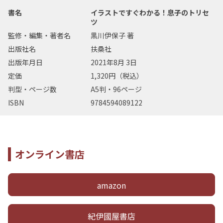
書名
イラストですぐわかる！息子のトリセ
ツ
監修・編集・著者名
黒川伊保子 著
出版社名
扶桑社
出版年月日
2021年8月 3日
定価
1,320円（税込）
判型・ページ数
A5判・96ページ
ISBN
9784594089122
オンライン書店
amazon
紀伊國屋書店