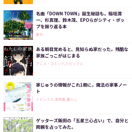
名曲「DOWN TOWN」誕生秘話も。稲垣潤
一、杉真理、鈴木茂、EPOらがシティ・ポッ
プを振り返る本
新刊
ある朝目覚めると、見知らぬ家だった。残酷な
家族ごっこがはじまる
アニメ・コミック,トピックス
家じゅうの情報がこれ1冊に。魔法の家事ノー
ト
トピックス,実用書,暮らし
ゲッターズ飯田の「五星三心占い」で、自分と
両親を占ってみた。