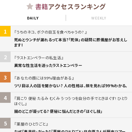
書籍
アクセスランキング
DAILY
WEEKLY
1
うちのネコ、ボクの目玉を食べちゃうの?
死ぬとウンチが漏れるって本当?「死体」の疑問に葬儀屋がお答えし
ます!
2
ラストエンペラーの私生活
異常な性生活を送ったラストエンペラー
3
あなたの顔には99%理由がある
ツリ目は人の話を聞かない? 人の性格は、顔を見れば99%わかる。
4
肩こり 便秘 たるみ むくみ うつうつを自分の手でときほぐす! ひとり
ほぐし
腸のどこが凝ってる? 便秘に悩んだときの「ほぐし技」
5
薬屋のひとりごと
なぜ「毒見役」だった?『薬屋のひとりごと』日向夏さんが歴史ツアー