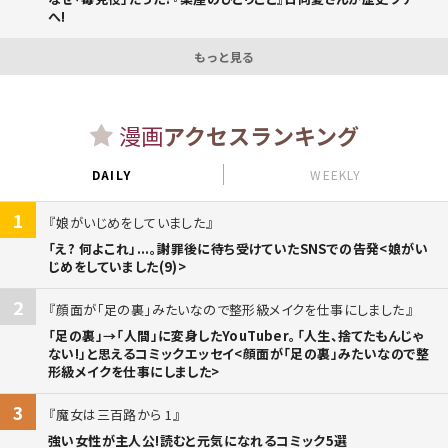
へ!
もっと見る
漫画
アクセスランキング
DAILY
WEEKLY
1
娘がいじめをしていました
「え? 何よこれ」...。謝罪後に待ち受けていたSNSでの告発<娘がい
じめをしていました(9)>
2
顔面が「足の裏」みたいなので整形級メイクを仕事にしました
「足の裏」→「人間」に変身したYouTuber。「人生、捨てたもんじゃ
ない!」と思えるコミックエッセイ<顔面が「足の裏」みたいなので整
形級メイクを仕事にしました>
3
魔女は三百路から 1
強い女性が主人公!読むと元気になれるコミック5選