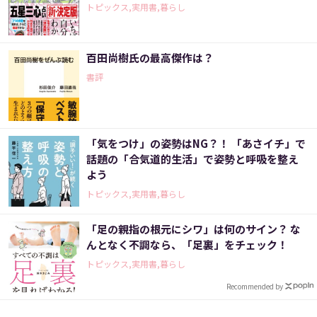
トピックス,実用書,暮らし
百田尚樹氏の最高傑作は？
書評
「気をつけ」の姿勢はNG？！ 「あさイチ」で
話題の「合気道的生活」で姿勢と呼吸を整え
よう
トピックス,実用書,暮らし
「足の親指の根元にシワ」は何のサイン？ な
んとなく不調なら、「足裏」をチェック！
トピックス,実用書,暮らし
Recommended by