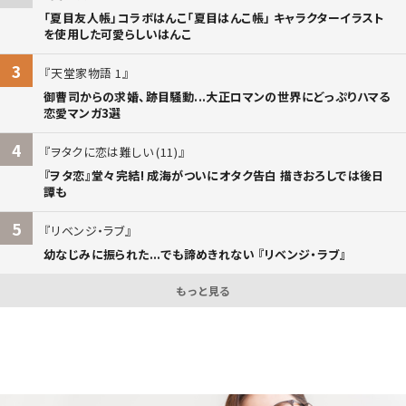
「夏目友人帳」コラボはんこ「夏目はんこ帳」 キャラクターイラスト
を使用した可愛らしいはんこ
3
天堂家物語 1
御曹司からの求婚、跡目騒動...大正ロマンの世界にどっぷりハマる
恋愛マンガ3選
4
ヲタクに恋は難しい (11)
『ヲタ恋』堂々完結! 成海がついにオタク告白 描きおろしでは後日
譚も
5
リベンジ・ラブ
幼なじみに振られた...でも諦めきれない 『リベンジ・ラブ』
もっと見る