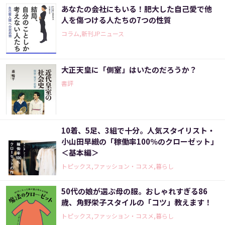
あなたの会社にもいる！肥大した自己愛で他
人を傷つける人たちの7つの性質
コラム,新刊JPニュース
大正天皇に「側室」はいたのだろうか？
書評
10着、5足、3組で十分。人気スタイリスト・
小山田早織の「稼働率100％のクローゼット」
＜基本編＞
トピックス,ファッション・コスメ,暮らし
50代の娘が選ぶ母の服。おしゃれすぎる86
歳、角野栄子スタイルの「コツ」教えます！
トピックス,ファッション・コスメ,暮らし