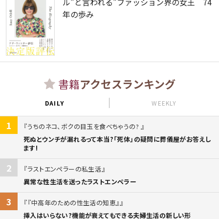
ル"と言われる"ファッション界の女王 74
年の歩み
書籍
アクセスランキング
DAILY
WEEKLY
1
うちのネコ、ボクの目玉を食べちゃうの?
死ぬとウンチが漏れるって本当?「死体」の疑問に葬儀屋がお答えし
ます!
2
ラストエンペラーの私生活
異常な性生活を送ったラストエンペラー
3
『中高年のための性生活の知恵』
挿入はいらない?機能が衰えてもできる夫婦生活の新しい形