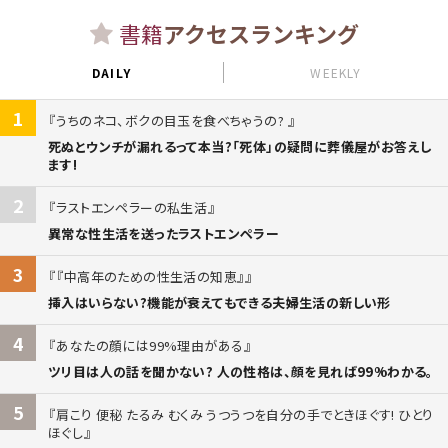
書籍
アクセスランキング
DAILY
WEEKLY
1
うちのネコ、ボクの目玉を食べちゃうの?
死ぬとウンチが漏れるって本当?「死体」の疑問に葬儀屋がお答えし
ます!
2
ラストエンペラーの私生活
異常な性生活を送ったラストエンペラー
3
『中高年のための性生活の知恵』
挿入はいらない?機能が衰えてもできる夫婦生活の新しい形
4
あなたの顔には99%理由がある
ツリ目は人の話を聞かない? 人の性格は、顔を見れば99%わかる。
5
肩こり 便秘 たるみ むくみ うつうつを自分の手でときほぐす! ひとり
ほぐし