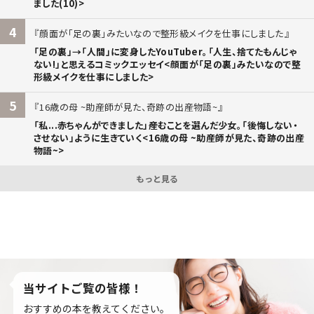
ました(10)>
4
顔面が「足の裏」みたいなので整形級メイクを仕事にしました
「足の裏」→「人間」に変身したYouTuber。「人生、捨てたもんじゃ
ない!」と思えるコミックエッセイ<顔面が「足の裏」みたいなので整
形級メイクを仕事にしました>
5
16歳の母 ~助産師が見た、奇跡の出産物語~
「私...赤ちゃんができました」――産むことを選んだ少女。「後悔しない・
させない」ように生きていく<16歳の母 ~助産師が見た、奇跡の出産
物語~>
もっと見る
当サイトご覧の皆様！
おすすめの本を教えてください。