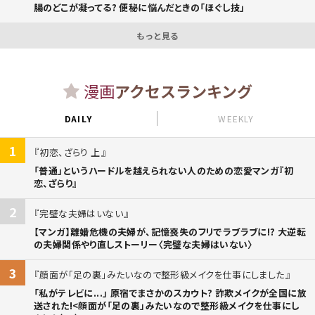
腸のどこが凝ってる? 便秘に悩んだときの「ほぐし技」
もっと見る
漫画
アクセスランキング
DAILY
WEEKLY
1
初恋、ざらり 上
「普通」というハードルを越えられない人のための恋愛マンガ『初
恋、ざらり』
2
完璧な夫婦はいない
【マンガ】離婚危機の夫婦が、記憶喪失のフリでラブラブに!? 大逆転
の夫婦関係やり直しストーリー〈完璧な夫婦はいない〉
3
顔面が「足の裏」みたいなので整形級メイクを仕事にしました
「私がテレビに...」 原宿でまさかのスカウト? 詐欺メイクが全国に放
送された!<顔面が「足の裏」みたいなので整形級メイクを仕事にし