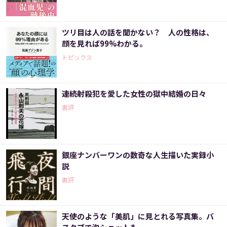
ツリ目は人の話を聞かない？ 人の性格は、
顔を見れば99%わかる。
トピックス
連続射殺犯を愛した女性の獄中結婚の日々
書評
銀座ナンバーワンの数奇な人生描いた実録小
説
書評
天使のような「美肌」に見とれる写真集。バ