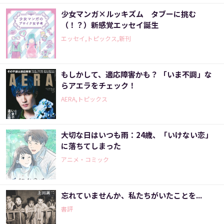
少女マンガ×ルッキズム タブーに挑む
（！？）新感覚エッセイ誕生
エッセイ,トピックス,新刊
もしかして、適応障害かも？ 「いま不調」な
らアエラをチェック！
AERA,トピックス
大切な日はいつも雨：24歳、「いけない恋」
に落ちてしまった
アニメ・コミック
忘れていませんか、私たちがいたことを...
書評