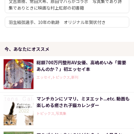
又吉直樹、常田大希、原田マハらがコラボ 写真集であり詩
集でありときに映画な村上虹郎の初書籍
羽生結弦選手、10年の軌跡 オリジナル年賀状付き
今、あなたにオススメ
総額700万円整形AV女優、高嶋めいみ「需要
あんのか？」初エッセイ本
エッセイ,トピックス,新刊
マンチカンにソマリ、ミヌエット...etc. 動画も
楽しめる癒され子猫カレンダー
トピックス,写真集