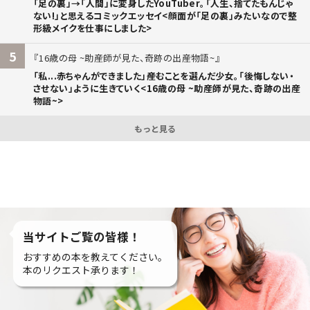
「足の裏」→「人間」に変身したYouTuber。「人生、捨てたもんじゃ
ない!」と思えるコミックエッセイ<顔面が「足の裏」みたいなので整
形級メイクを仕事にしました>
5
16歳の母 ~助産師が見た、奇跡の出産物語~
「私...赤ちゃんができました」――産むことを選んだ少女。「後悔しない・
させない」ように生きていく<16歳の母 ~助産師が見た、奇跡の出産
物語~>
もっと見る
当サイトご覧の皆様！
おすすめの本を教えてください。
本のリクエスト承ります！