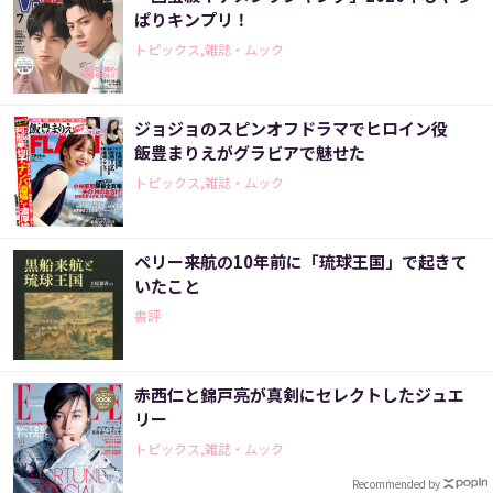
ぱりキンプリ！
トピックス,雑誌・ムック
ジョジョのスピンオフドラマでヒロイン役
飯豊まりえがグラビアで魅せた
トピックス,雑誌・ムック
ペリー来航の10年前に「琉球王国」で起きて
いたこと
書評
赤西仁と錦戸亮が真剣にセレクトしたジュエ
リー
トピックス,雑誌・ムック
Recommended by