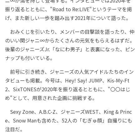
ニ∞が満を持して登場する。インタビューでは2020年を
振り返るとともに、"Road to Re:LIVE"というテーマを掲
げ、また新しい一歩を踏み出す2021年について語った。
おみくじを引いたり、メンバーの目撃談を語ったり、仲
のいい関ジャニ∞からたくさんの元気をもらえるはずだ。
後輩のジャニーズJr.「なにわ男子」と表裏になった、ピン
ナップも付いている。
前号に引き続き、ジャニーズの人気アイドルたちのイン
タビューも掲載。今号は、Hey! Say! JUMP、Kis-My-Ft
2、SixTONESが2020年を振り返るとともに、"〇〇はじ
め"として、用意された企画に挑戦する。
Sexy Zone、A.B.C-Z、ジャニーズWEST、King & Princ
e、Snow Manも含めた、52人の「むぎゅ顔」自撮りにも
注目だ。