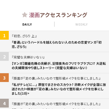
漫画
アクセスランキング
DAILY
WEEKLY
1
初恋、ざらり 上
「普通」というハードルを越えられない人のための恋愛マンガ『初
恋、ざらり』
2
完璧な夫婦はいない
【マンガ】離婚危機の夫婦が、記憶喪失のフリでラブラブに!? 大逆転
の夫婦関係やり直しストーリー〈完璧な夫婦はいない〉
3
顔面が「足の裏」みたいなので整形級メイクを仕事にしました
「私がテレビに...」 原宿でまさかのスカウト? 詐欺メイクが全国に放
送された!<顔面が「足の裏」みたいなので整形級メイクを仕事にし
ました(10)>
4
顔面が「足の裏」みたいなので整形級メイクを仕事にしました