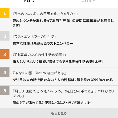
DAILY
WEEKLY
1
うちのネコ、ボクの目玉を食べちゃうの?
死ぬとウンチが漏れるって本当?「死体」の疑問に葬儀屋がお答えし
ます!
2
ラストエンペラーの私生活
異常な性生活を送ったラストエンペラー
3
『中高年のための性生活の知恵』
挿入はいらない?機能が衰えてもできる夫婦生活の新しい形
4
あなたの顔には99%理由がある
ツリ目は人の話を聞かない? 人の性格は、顔を見れば99%わかる。
5
肩こり 便秘 たるみ むくみ うつうつを自分の手でときほぐす! ひとり
ほぐし
腸のどこが凝ってる? 便秘に悩んだときの「ほぐし技」
もっと見る