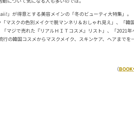
の活動について気になる人も多いのでは。
aii!」が得意とする美容メインの「冬のビューティ大特集」。「B
や「マスクの色別メイクで脱マンネリ＆おしゃれ見え」、「韓
、「マジで売れた『リアルＨＩＴコスメ』リスト」、「2021
ど流行の韓国コスメからマスクメイク、スキンケア、ヘアまでを
（
BOO