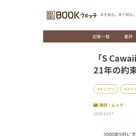
本を知る。本で知る
記事一覧
書評
「S Caw
21年の約
キンプリ
メイ
雑誌・ムック
2020/12/17
2000年9月に主