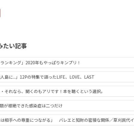
みたい記事
ランキング」2020年もやっぱりキンプリ！
に...」12Pの特集で語ったLIFE、LOVE、LAST
・・それなら、聞くのもアリです！本を聴くという選択。
 人類が根絶できた感染症は二つだけ
は相手への尊重につながる」 バレエと知財の密接な関係／草刈民代イ