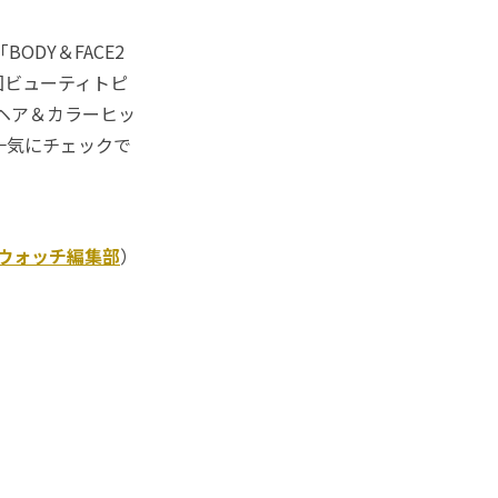
ODY＆FACE2
国ビューティトピ
年ヘア＆カラーヒッ
一気にチェックで
Kウォッチ編集部
）