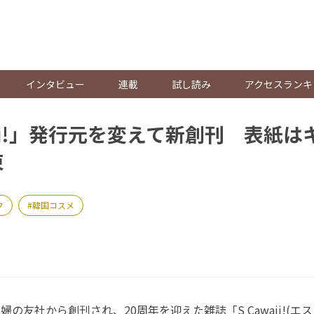
。
インタビュー
連載
試し読み
アクセスランキ
aii!」発行元を変えて新創刊 表紙は
束
ク
韓国コスメ
婦の友社から創刊され、20周年を迎えた雑誌「S Cawaii!(エ