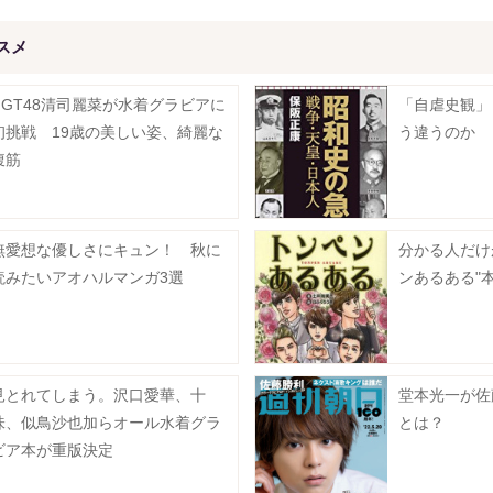
スメ
NGT48清司麗菜が水着グラビアに
「自虐史観」
初挑戦 19歳の美しい姿、綺麗な
う違うのか
腹筋
無愛想な優しさにキュン！ 秋に
分かる人だけ
読みたいアオハルマンガ3選
ンあるある"
見とれてしまう。沢口愛華、十
堂本光一が佐
味、似鳥沙也加らオール水着グラ
とは？
ビア本が重版決定