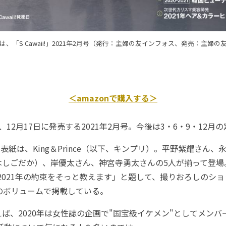
は、「S Cawaii!」2021年2月号（発行：主婦の友インフォス、発売：主婦の
＜amazonで購入する＞
12月17日に発売する2021年2月号。今後は3・6・9・12月
の表紙は、King＆Prince（以下、キンプリ）。平野紫耀さん
はしごだか）、岸優太さん、神宮寺勇太さんの5人が揃って登場
mise 2021年の約束をそっと教えます」と題して、撮りおろしの
のボリュームで掲載している。
、2020年は女性誌の企画で"国宝級イケメン"としてメンバ