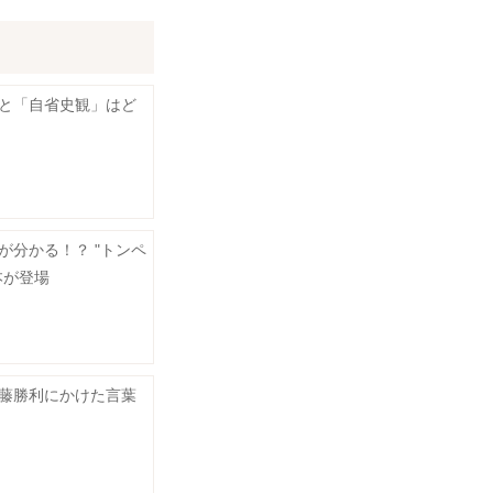
と「自省史観」はど
が分かる！？ "トンペ
本が登場
藤勝利にかけた言葉