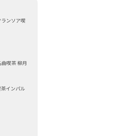
フランソア喫
曲喫茶 柳月
 喫茶インパル