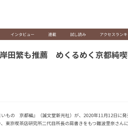
。
インタビュー
連載
試し読み
アクセスランキ
岸田繁も推薦 めくるめく京都純喫
もの 京都編』（誠文堂新光社）が、2020年11月12日に
り、東京喫茶店研究所二代目所長の肩書きをもつ難波里奈さん