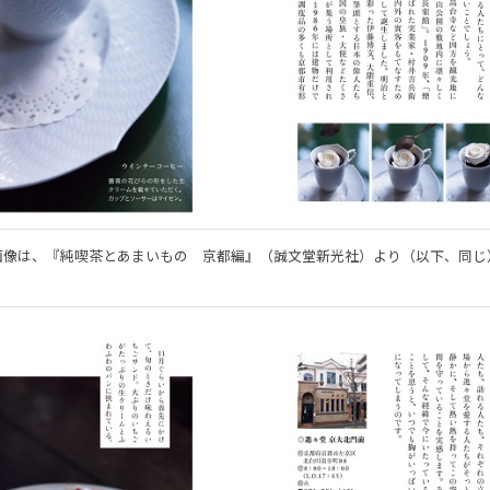
画像は、『純喫茶とあまいもの 京都編』（誠文堂新光社）より（以下、同じ