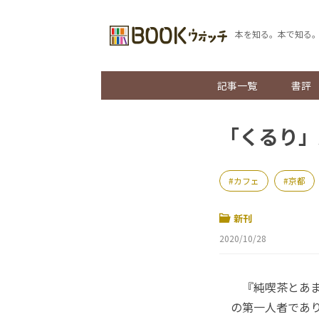
本を知る。本で知る
記事一覧
書評
「くるり」
カフェ
京都
新刊
2020/10/28
『純喫茶とあまい
の第一人者であ