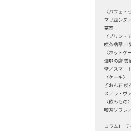
〈パフェ・
マリ亞ンヌ
茶室
〈プリン・
喫茶翡翠／
〈ホットケ
珈琲の店 雲
堂／スマー
〈ケーキ〉
ぎおん石 喫茶
ス／ラ・ヴ
〈飲みもの
喫茶ソワレ
コラム1 