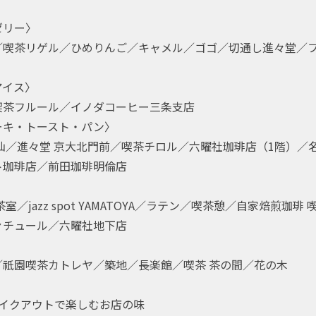
ゼリー〉
／喫茶リゲル／ひめりんご／キャメル／ゴゴ／切通し進々堂／
アイス〉
喫茶フルール／イノダコーヒー三条支店
ーキ・トースト・パン〉
仙／進々堂 京大北門前／喫茶チロル／六曜社珈琲店（1階）／名
ト珈琲店／前田珈琲明倫店
室／jazz spot YAMATOYA／ラテン／喫茶憩／自家焙煎珈琲
ァチュール／六曜社地下店
〉
／祇園喫茶カトレヤ／築地／長楽館／喫茶 茶の間／花の木
テイクアウトで楽しむお店の味