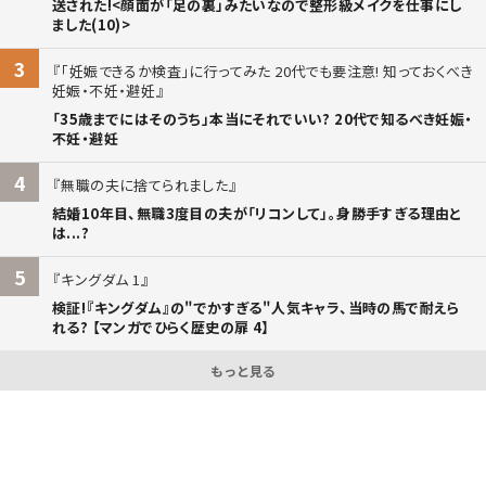
送された!<顔面が「足の裏」みたいなので整形級メイクを仕事にし
ました(10)>
3
「妊娠できるか検査」に行ってみた 20代でも要注意! 知っておくべき
妊娠・不妊・避妊
「35歳までにはそのうち」本当にそれでいい? 20代で知るべき妊娠・
不妊・避妊
4
無職の夫に捨てられました
結婚10年目、無職3度目の夫が「リコンして」。身勝手すぎる理由と
は...?
5
キングダム 1
検証!『キングダム』の"でかすぎる"人気キャラ、当時の馬で耐えら
れる? 【マンガでひらく歴史の扉 4】
もっと見る