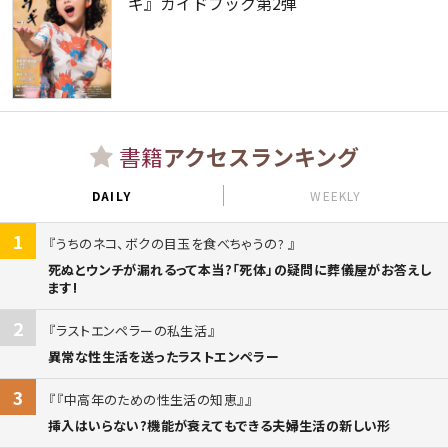
ギ』ガイドブック第2弾
書籍
アクセスランキング
DAILY
WEEKLY
1
うちのネコ、ボクの目玉を食べちゃうの?
死ぬとウンチが漏れるって本当?「死体」の疑問に葬儀屋がお答えし
ます!
2
ラストエンペラーの私生活
異常な性生活を送ったラストエンペラー
3
『中高年のための性生活の知恵』
挿入はいらない?機能が衰えてもできる夫婦生活の新しい形