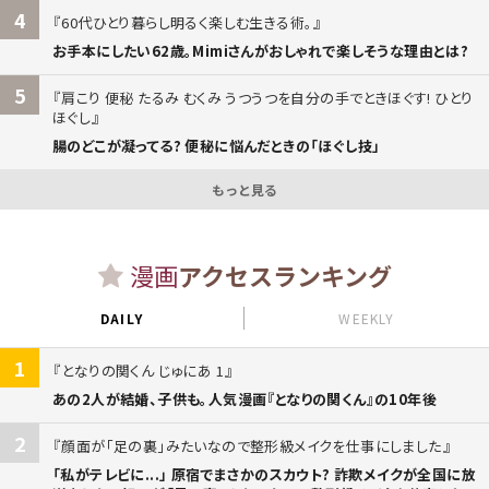
4
60代ひとり暮らし明るく楽しむ生きる術。
お手本にしたい62歳。Mimiさんがおしゃれで楽しそうな理由とは?
5
肩こり 便秘 たるみ むくみ うつうつを自分の手でときほぐす! ひとり
ほぐし
腸のどこが凝ってる? 便秘に悩んだときの「ほぐし技」
もっと見る
漫画
アクセスランキング
DAILY
WEEKLY
1
となりの関くん じゅにあ 1
あの2人が結婚、子供も。人気漫画『となりの関くん』の10年後
2
顔面が「足の裏」みたいなので整形級メイクを仕事にしました
「私がテレビに...」 原宿でまさかのスカウト? 詐欺メイクが全国に放