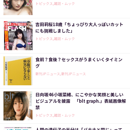
トピックス,雑誌・ムック
吉田莉桜18歳「ちょっぴり大人っぽいカット
にも挑戦しました」
トピックス,雑誌・ムック
食前？食後？セックスがうまくいくタイミン
グ
新刊JPニュース,新刊JPニュース
日向坂46小坂菜緒、にこやかな笑顔と美しい
ビジュアルを披露 「blt graph.」表紙画像解
禁
トピックス,雑誌・ムック
人間の遺伝子の半分は「バナナと同じ」って