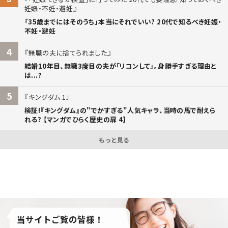
妊娠・不妊・避妊
「35歳までにはそのうち」本当にそれでいい? 20代で知るべき妊娠・
不妊・避妊
4
無職の夫に捨てられました
結婚10年目、無職3度目の夫が「リコンして」。身勝手すぎる理由と
は...?
5
キングダム 1
検証!『キングダム』の"でかすぎる"人気キャラ、当時の馬で耐えら
れる? 【マンガでひらく歴史の扉 4】
もっと見る
当サイトご覧の皆様！