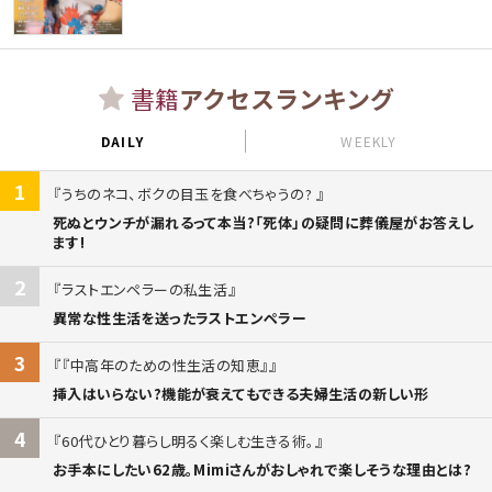
書籍
アクセスランキング
DAILY
WEEKLY
1
うちのネコ、ボクの目玉を食べちゃうの?
死ぬとウンチが漏れるって本当?「死体」の疑問に葬儀屋がお答えし
ます!
2
ラストエンペラーの私生活
異常な性生活を送ったラストエンペラー
3
『中高年のための性生活の知恵』
挿入はいらない?機能が衰えてもできる夫婦生活の新しい形
4
60代ひとり暮らし明るく楽しむ生きる術。
お手本にしたい62歳。Mimiさんがおしゃれで楽しそうな理由とは?