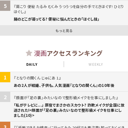
5
肩こり 便秘 たるみ むくみ うつうつを自分の手でときほぐす! ひとり
ほぐし
腸のどこが凝ってる? 便秘に悩んだときの「ほぐし技」
もっと見る
漫画
アクセスランキング
DAILY
WEEKLY
1
となりの関くん じゅにあ 1
あの2人が結婚、子供も。人気漫画『となりの関くん』の10年後
2
顔面が「足の裏」みたいなので整形級メイクを仕事にしました
「私がテレビに...」 原宿でまさかのスカウト? 詐欺メイクが全国に放
送された!<顔面が「足の裏」みたいなので整形級メイクを仕事にし
ました(10)>
3
「妊娠できるか検査」に行ってみた 20代でも要注意! 知っておくべき