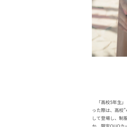
「高校5年生」
った際は、高校"
して登場し、制
か、限定QUO