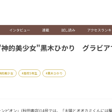
。
インタビュー
連載
試し読み
アクセスランキ
"神的美少女"黒木ひかり グラビア
神的美少女
高校5年生
黒木ひかり
ピオン」(秋田書店)14号では、「太陽とオオカミくんには騙さ