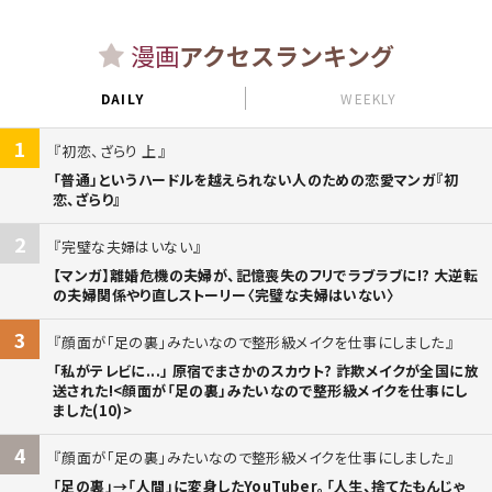
漫画
アクセスランキング
DAILY
WEEKLY
1
初恋、ざらり 上
「普通」というハードルを越えられない人のための恋愛マンガ『初
恋、ざらり』
2
完璧な夫婦はいない
【マンガ】離婚危機の夫婦が、記憶喪失のフリでラブラブに!? 大逆転
の夫婦関係やり直しストーリー〈完璧な夫婦はいない〉
3
顔面が「足の裏」みたいなので整形級メイクを仕事にしました
「私がテレビに...」 原宿でまさかのスカウト? 詐欺メイクが全国に放
送された!<顔面が「足の裏」みたいなので整形級メイクを仕事にし
ました(10)>
4
顔面が「足の裏」みたいなので整形級メイクを仕事にしました
「足の裏」→「人間」に変身したYouTuber。「人生、捨てたもんじゃ