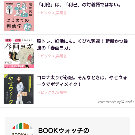
「利他」は、「利己」の対義語ではない。
トピックス,実用書
膣トレ、妊活にも。くびれ奪還！ 斬新かつ最
強の「春画ヨガ」
トピックス,実用書
コロナ太りが心配。そんなときは、やせウォ
ークでボディメイク！
トピックス,実用書
Recommended by