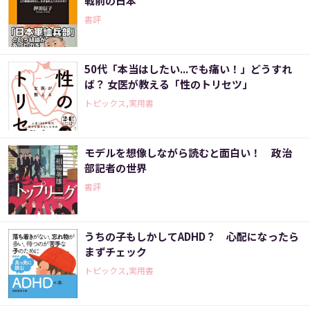
戦前の日本
書評
50代「本当はしたい...でも痛い！」どうすれ
ば？ 女医が教える「性のトリセツ」
トピックス,実用書
モデルを想像しながら読むと面白い！ 政治
部記者の世界
書評
うちの子もしかしてADHD？ 心配になったら
まずチェック
トピックス,実用書