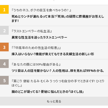
1
うちのネコ、ボクの目玉を食べちゃうの?
死ぬとウンチが漏れるって本当?「死体」の疑問に葬儀屋がお答えし
ます!
2
ラストエンペラーの私生活
異常な性生活を送ったラストエンペラー
3
『中高年のための性生活の知恵』
挿入はいらない?機能が衰えてもできる夫婦生活の新しい形
4
あなたの顔には99%理由がある
ツリ目は人の話を聞かない? 人の性格は、顔を見れば99%わかる。
5
肩こり 便秘 たるみ むくみ うつうつを自分の手でときほぐす! ひとり
ほぐし
腸のどこが凝ってる? 便秘に悩んだときの「ほぐし技」
もっと見る