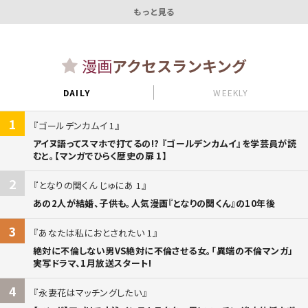
もっと見る
漫画
アクセスランキング
DAILY
WEEKLY
1
ゴールデンカムイ 1
アイヌ語ってスマホで打てるの!? 『ゴールデンカムイ』を学芸員が読
むと。【マンガでひらく歴史の扉 1】
2
となりの関くん じゅにあ 1
あの2人が結婚、子供も。人気漫画『となりの関くん』の10年後
3
あなたは私におとされたい 1
絶対に不倫しない男VS絶対に不倫させる女。「異端の不倫マンガ」
実写ドラマ、1月放送スタート!
4
永妻花はマッチングしたい