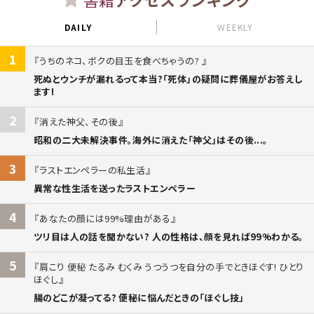
DAILY
WEEKLY
1
うちのネコ、ボクの目玉を食べちゃうの?
死ぬとウンチが漏れるって本当?「死体」の疑問に葬儀屋がお答えし
ます!
2
消えた神父、その後
昭和の二大未解決事件。海外に消えた「神父」はその後...。
3
ラストエンペラーの私生活
異常な性生活を送ったラストエンペラー
4
あなたの顔には99%理由がある
ツリ目は人の話を聞かない? 人の性格は、顔を見れば99%わかる。
5
肩こり 便秘 たるみ むくみ うつうつを自分の手でときほぐす! ひとり
ほぐし
腸のどこが凝ってる? 便秘に悩んだときの「ほぐし技」