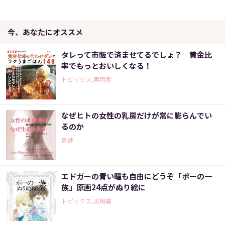
今、あなたにオススメ
タレって市販で済ませてるでしょ？ 黄金比
率でもっとおいしくなる！
トピックス,実用書
なぜヒトの女性の乳房だけが常に膨らんでい
るのか
書評
エドガーの青い瞳も自由にどうぞ「ポーの一
族」原画24点がぬり絵に
トピックス,実用書