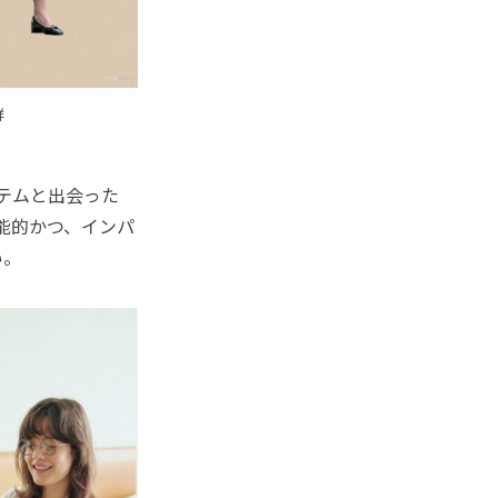
鮮
テムと出会った
機能的かつ、インパ
い。