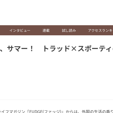
。
インタビュー
連載
試し読み
アクセスランキ
、サマー！ トラッド×スポーティ
フマガジン「FUDGE(ファッジ)」からは、外国の生活の香