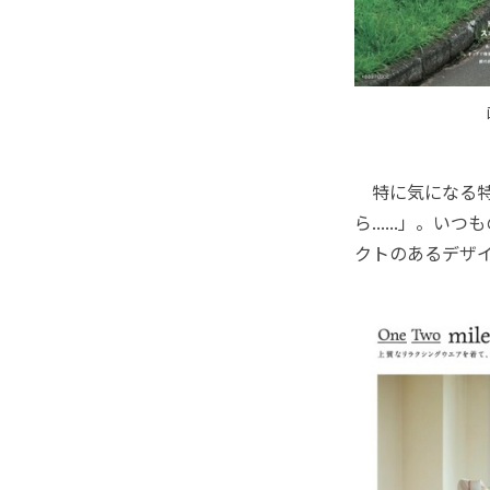
特に気になる特
ら......」
クトのあるデザ