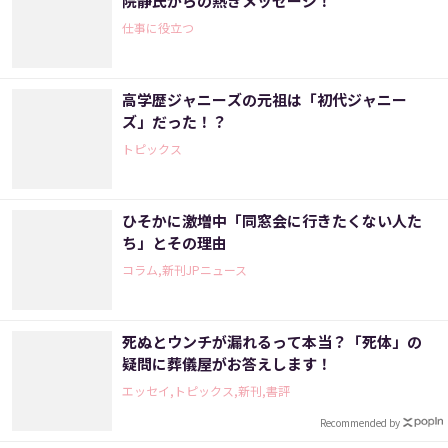
院静氏からの熱きメッセージ！
仕事に役立つ
高学歴ジャニーズの元祖は「初代ジャニー
ズ」だった！？
トピックス
ひそかに激増中「同窓会に行きたくない人た
ち」とその理由
コラム,新刊JPニュース
死ぬとウンチが漏れるって本当？「死体」の
疑問に葬儀屋がお答えします！
エッセイ,トピックス,新刊,書評
Recommended by