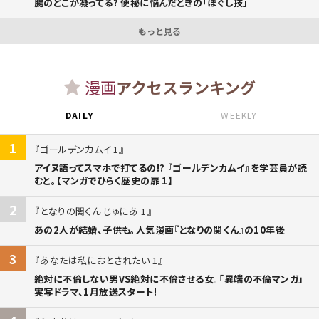
腸のどこが凝ってる? 便秘に悩んだときの「ほぐし技」
もっと見る
漫画
アクセスランキング
DAILY
WEEKLY
1
ゴールデンカムイ 1
アイヌ語ってスマホで打てるの!? 『ゴールデンカムイ』を学芸員が読
むと。【マンガでひらく歴史の扉 1】
2
となりの関くん じゅにあ 1
あの2人が結婚、子供も。人気漫画『となりの関くん』の10年後
3
あなたは私におとされたい 1
絶対に不倫しない男VS絶対に不倫させる女。「異端の不倫マンガ」
実写ドラマ、1月放送スタート!