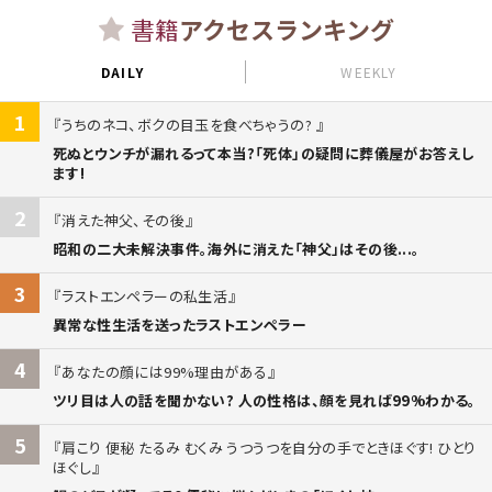
書籍
アクセスランキング
DAILY
WEEKLY
1
うちのネコ、ボクの目玉を食べちゃうの?
死ぬとウンチが漏れるって本当?「死体」の疑問に葬儀屋がお答えし
ます!
2
消えた神父、その後
昭和の二大未解決事件。海外に消えた「神父」はその後...。
3
ラストエンペラーの私生活
異常な性生活を送ったラストエンペラー
4
あなたの顔には99%理由がある
ツリ目は人の話を聞かない? 人の性格は、顔を見れば99%わかる。
5
肩こり 便秘 たるみ むくみ うつうつを自分の手でときほぐす! ひとり
ほぐし