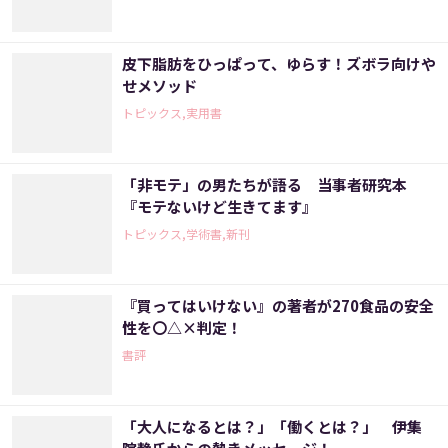
皮下脂肪をひっぱって、ゆらす！ズボラ向けや
せメソッド
トピックス,実用書
「非モテ」の男たちが語る 当事者研究本
『モテないけど生きてます』
トピックス,学術書,新刊
『買ってはいけない』の著者が270食品の安全
性を〇△×判定！
書評
「大人になるとは？」「働くとは？」 伊集