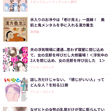
トピックス,ノンフィクション,新刊
氷入りのお冷やは「老け見え」一直線！ 美
肌と鬼メンタルを手に入れる漢方養生
実用書
夫の浮気現場に遭遇...思わず寝室に閉じ込め
て、女の旦那を呼びだし大修羅場！＜浮気中の
2人を閉じ込め、女の旦那を呼び出した 1＞
アニメ・コミック
話し方だけじゃない。「感じがいい人」って
どんな人？を知る11冊
アニメ・コミック
なぜヒトの女性の乳房だけが常に膨らんでい