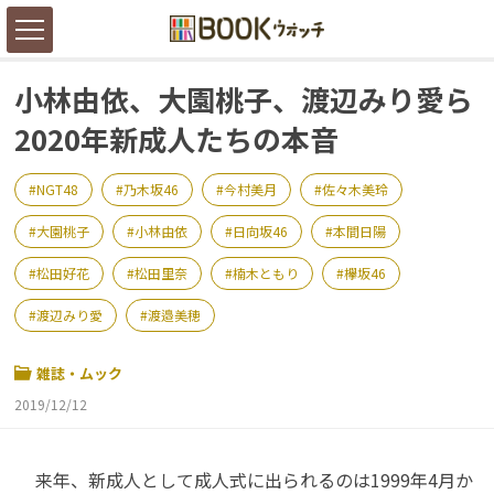
小林由依、大園桃子、渡辺みり愛ら
2020年新成人たちの本音
NGT48
乃木坂46
今村美月
佐々木美玲
大園桃子
小林由依
日向坂46
本間日陽
松田好花
松田里奈
楠木ともり
欅坂46
渡辺みり愛
渡邉美穂
雑誌・ムック
2019/12/12
来年、新成人として成人式に出られるのは1999年4月か