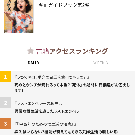
ギ』ガイドブック第2弾
書籍
アクセスランキング
DAILY
WEEKLY
1
うちのネコ、ボクの目玉を食べちゃうの?
死ぬとウンチが漏れるって本当?「死体」の疑問に葬儀屋がお答えし
ます!
2
ラストエンペラーの私生活
異常な性生活を送ったラストエンペラー
3
『中高年のための性生活の知恵』
挿入はいらない?機能が衰えてもできる夫婦生活の新しい形