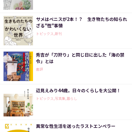
サメはペニスが2本！？ 生き物たちの知られ
ざる"性"事情
トピックス,新刊
秀吉が「刀狩り」と同じ日に出した「海の禁
令」とは
書評
辺見えみり44歳。日々のくらしを大公開！
トピックス,写真集,暮らし
異常な性生活を送ったラストエンペラー