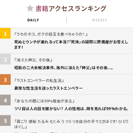
書籍
アクセスランキング
DAILY
WEEKLY
1
うちのネコ、ボクの目玉を食べちゃうの?
死ぬとウンチが漏れるって本当?「死体」の疑問に葬儀屋がお答えし
ます!
2
消えた神父、その後
昭和の二大未解決事件。海外に消えた「神父」はその後...。
3
ラストエンペラーの私生活
異常な性生活を送ったラストエンペラー
4
あなたの顔には99%理由がある
ツリ目は人の話を聞かない? 人の性格は、顔を見れば99%わかる。
5
肩こり 便秘 たるみ むくみ うつうつを自分の手でときほぐす! ひとり
ほぐし