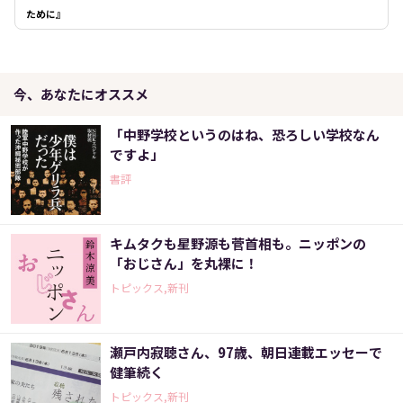
ために』
今、あなたにオススメ
「中野学校というのはね、恐ろしい学校なん
ですよ」
書評
キムタクも星野源も菅首相も。ニッポンの
「おじさん」を丸裸に！
トピックス,新刊
瀬戸内寂聴さん、97歳、朝日連載エッセーで
健筆続く
トピックス,新刊