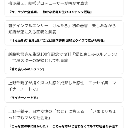
盛期超え、統括プロデューサーが明かす真実
『今、ラジオ全盛期。 静かな熱狂を生むコンテンツ戦略』
雑学インフルエンサー「けんたろ」初の著書 楽しみながら
知識が頭に入る図表と解説
『けんたろ式“見るだけ”ことば雑学辞典 図解とクイズで広がる教養』
越路吹雪さん生誕100年記念で復刊『愛と哀しみのルフラン』
宝塚スターの記録としても貴重
『愛と哀しみのルフラン』
上野千鶴子が描く深い共感と成熟した感性 エッセイ集「マ
イナーノートで」
『マイナーノートで』
上野千鶴子、日本女性の「なぜ」に答える 「いまよりちょ
っとでもマシな社会を」
『こんな世の中に誰がした？ ごめんなさいと言わなくてもすむ社会を手渡す