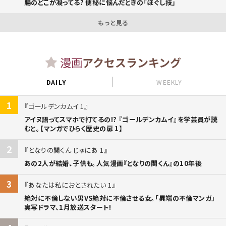
腸のどこが凝ってる? 便秘に悩んだときの「ほぐし技」
もっと見る
漫画
アクセスランキング
DAILY
WEEKLY
1
ゴールデンカムイ 1
アイヌ語ってスマホで打てるの!? 『ゴールデンカムイ』を学芸員が読
むと。【マンガでひらく歴史の扉 1】
2
となりの関くん じゅにあ 1
あの2人が結婚、子供も。人気漫画『となりの関くん』の10年後
3
あなたは私におとされたい 1
絶対に不倫しない男VS絶対に不倫させる女。「異端の不倫マンガ」
実写ドラマ、1月放送スタート!