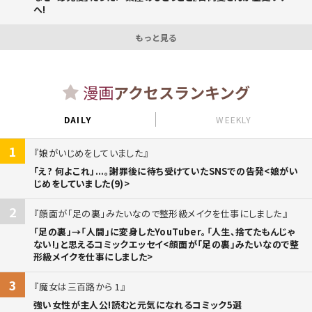
へ!
もっと見る
漫画
アクセスランキング
DAILY
WEEKLY
1
娘がいじめをしていました
「え? 何よこれ」...。謝罪後に待ち受けていたSNSでの告発<娘がい
じめをしていました(9)>
2
顔面が「足の裏」みたいなので整形級メイクを仕事にしました
「足の裏」→「人間」に変身したYouTuber。「人生、捨てたもんじゃ
ない!」と思えるコミックエッセイ<顔面が「足の裏」みたいなので整
形級メイクを仕事にしました>
3
魔女は三百路から 1
強い女性が主人公!読むと元気になれるコミック5選