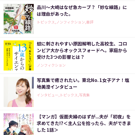
品川～大崎はなぜ急カーブ？「妙な線路」に
は理由があった。
トピックス,ノンフィクション,書評
蚊に刺されやすい原因解明した高校生、コロ
ンビア大からオックスフォードへ。家庭から
受けた3つの影響とは？
ノンフィクション
写真集で癒されたい。東北No. 1女子アナ！塩
地美澄インタビュー
インタビュー,トピックス,写真集
【マンガ】仮面夫婦のはずが...夫が「初夜」を
求めてきた!?＜主人公を拾ったら、夫ができま
した 1話＞