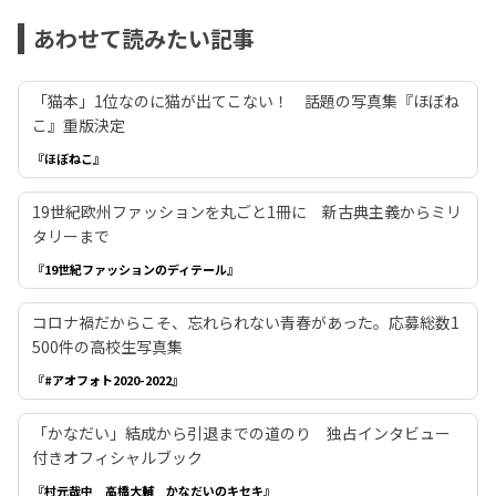
あわせて読みたい記事
「猫本」1位なのに猫が出てこない！ 話題の写真集『ほぼね
こ』重版決定
『ほぼねこ』
19世紀欧州ファッションを丸ごと1冊に 新古典主義からミリ
タリーまで
『19世紀ファッションのディテール』
コロナ禍だからこそ、忘れられない青春があった。応募総数1
500件の高校生写真集
『#アオフォト2020-2022』
「かなだい」結成から引退までの道のり 独占インタビュー
付きオフィシャルブック
『村元哉中 高橋大輔 かなだいのキセキ』