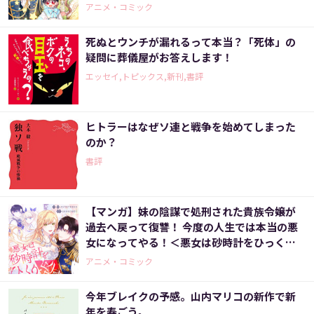
アニメ・コミック
死ぬとウンチが漏れるって本当？「死体」の
疑問に葬儀屋がお答えします！
エッセイ,トピックス,新刊,書評
ヒトラーはなぜソ連と戦争を始めてしまった
のか？
書評
【マンガ】妹の陰謀で処刑された貴族令嬢が
過去へ戻って復讐！ 今度の人生では本当の悪
女になってやる！＜悪女は砂時計をひっくり
返す 1話＞
アニメ・コミック
今年ブレイクの予感。山内マリコの新作で新
年を寿ごう。