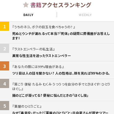
書籍
アクセスランキング
DAILY
WEEKLY
1
うちのネコ、ボクの目玉を食べちゃうの?
死ぬとウンチが漏れるって本当?「死体」の疑問に葬儀屋がお答えし
ます!
2
ラストエンペラーの私生活
異常な性生活を送ったラストエンペラー
3
あなたの顔には99%理由がある
ツリ目は人の話を聞かない? 人の性格は、顔を見れば99%わかる。
4
肩こり 便秘 たるみ むくみ うつうつを自分の手でときほぐす! ひとり
ほぐし
腸のどこが凝ってる? 便秘に悩んだときの「ほぐし技」
5
薬屋のひとりごと
なぜ「毒見役」だった?『薬屋のひとりごと』日向夏さんが歴史ツアー