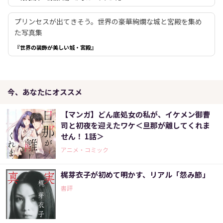
プリンセスが出てきそう。世界の豪華絢爛な城と宮殿を集め
た写真集
『世界の装飾が美しい城・宮殿』
今、あなたにオススメ
【マンガ】どん底処女の私が、イケメン御曹
司と初夜を迎えたワケ＜旦那が離してくれま
せん！ 1話＞
アニメ・コミック
梶芽衣子が初めて明かす、リアル「怨み節」
書評