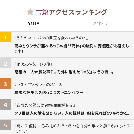
書籍
アクセスランキング
DAILY
WEEKLY
1
うちのネコ、ボクの目玉を食べちゃうの?
死ぬとウンチが漏れるって本当?「死体」の疑問に葬儀屋がお答えし
ます!
2
消えた神父、その後
昭和の二大未解決事件。海外に消えた「神父」はその後...。
3
ラストエンペラーの私生活
異常な性生活を送ったラストエンペラー
4
あなたの顔には99%理由がある
ツリ目は人の話を聞かない? 人の性格は、顔を見れば99%わかる。
5
肩こり 便秘 たるみ むくみ うつうつを自分の手でときほぐす! ひとり
ほぐし