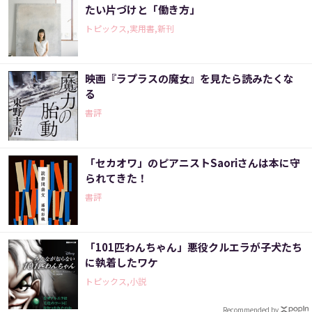
たい片づけと「働き方」
トピックス,実用書,新刊
映画『ラプラスの魔女』を見たら読みたくな
る
書評
「セカオワ」のピアニストSaoriさんは本に守
られてきた！
書評
「101匹わんちゃん」悪役クルエラが子犬たち
に執着したワケ
トピックス,小説
Recommended by