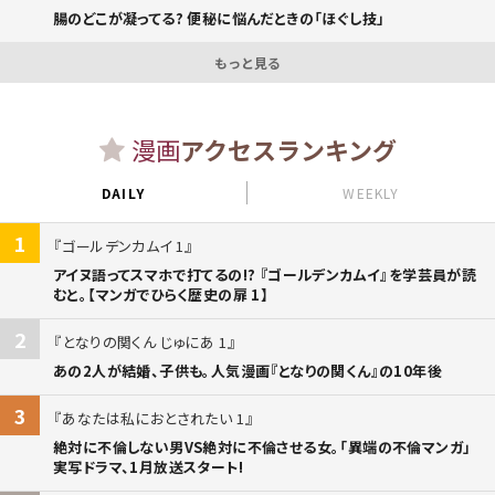
腸のどこが凝ってる? 便秘に悩んだときの「ほぐし技」
もっと見る
漫画
アクセスランキング
DAILY
WEEKLY
1
ゴールデンカムイ 1
アイヌ語ってスマホで打てるの!? 『ゴールデンカムイ』を学芸員が読
むと。【マンガでひらく歴史の扉 1】
2
となりの関くん じゅにあ 1
あの2人が結婚、子供も。人気漫画『となりの関くん』の10年後
3
あなたは私におとされたい 1
絶対に不倫しない男VS絶対に不倫させる女。「異端の不倫マンガ」
実写ドラマ、1月放送スタート!