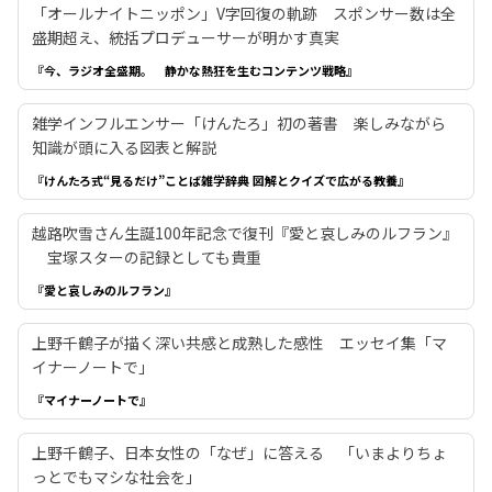
「オールナイトニッポン」V字回復の軌跡 スポンサー数は全
盛期超え、統括プロデューサーが明かす真実
『今、ラジオ全盛期。 静かな熱狂を生むコンテンツ戦略』
雑学インフルエンサー「けんたろ」初の著書 楽しみながら
知識が頭に入る図表と解説
『けんたろ式“見るだけ”ことば雑学辞典 図解とクイズで広がる教養』
越路吹雪さん生誕100年記念で復刊『愛と哀しみのルフラン』
宝塚スターの記録としても貴重
『愛と哀しみのルフラン』
上野千鶴子が描く深い共感と成熟した感性 エッセイ集「マ
イナーノートで」
『マイナーノートで』
上野千鶴子、日本女性の「なぜ」に答える 「いまよりちょ
っとでもマシな社会を」