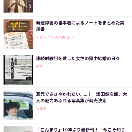
発達障害の当事者によるノートをまとめた実
用書
トピックス,実用書,新刊
連続射殺犯を愛した女性の獄中結婚の日々
書評
耳元でささやかれたい......！ 津田健次郎、大
人の魅力あふれる写真集が発売決定
写真集
「こんまり」10年ぶり最新刊！ 今こそ知り