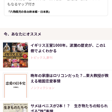
もなるマップ付き
『六角精児の呑み鉄本線・日本旅』
今、あなたにオススメ
イギリス王室1000年。波瀾の歴史が、この1
冊でよくわかる
トピックス,新刊
晩年の家康はロリコンだった？...東大教授が教
える戦国恋愛事情
ノンフィクション
サメはペニスが2本！？ 生き物たちの知られ
ざる"性"事情