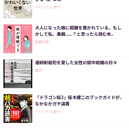
トピックス,新刊
大人になった娘に距離を置かれている。もし
かして私、毒親......？と思ったら読む本。
新着記事
連続射殺犯を愛した女性の獄中結婚の日々
書評
「ドラゴン桜2」桜木建二のブックガイドが、
なかなかガチ選書
トピックス,新刊