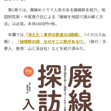
第1章では、廃線めぐりで人気のある廃線跡を紹介。地
図研究家・今尾恵介氏による「廃線を地図で読み解く方
法」は必見。本体1600円+税。
本欄では
『消えた！東京の鉄道310路線』
（イカロス出
版）、
『秘境駅の謎 なぜそこに駅がある!?』
（発行：天
夢人、発売：山と渓谷社）などを紹介済みだ。