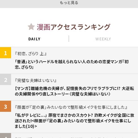
もっと見る
漫画
アクセスランキング
DAILY
WEEKLY
1
初恋、ざらり 上
「普通」というハードルを越えられない人のための恋愛マンガ『初
恋、ざらり』
2
完璧な夫婦はいない
【マンガ】離婚危機の夫婦が、記憶喪失のフリでラブラブに!? 大逆転
の夫婦関係やり直しストーリー〈完璧な夫婦はいない〉
3
顔面が「足の裏」みたいなので整形級メイクを仕事にしました
「私がテレビに...」 原宿でまさかのスカウト? 詐欺メイクが全国に放
送された!<顔面が「足の裏」みたいなので整形級メイクを仕事にし
ました(10)>