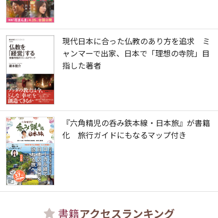
現代日本に合った仏教のあり方を追求 ミ
ャンマーで出家、日本で「理想の寺院」目
指した著者
『六角精児の呑み鉄本線・日本旅』が書籍
化 旅行ガイドにもなるマップ付き
書籍
アクセスランキング