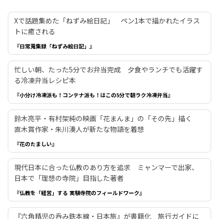
Xで話題集めた「ねずみ絵日記」 ペン1本で描かれたイラス
トに癒される
『日常蒐集録「ねずみ絵日記」』
忙しい朝、たった5分でお弁当完成 夕食やランチでも活躍す
る冷凍弁当レシピ本
『小分け冷凍派も！コンテナ派も！はこの5分で朝ラク冷凍弁当』
鈴木亮平・有村架純の映画「花まんま」の「その先」描く
直木賞作家・朱川湊人が新たな物語を着想
『花のたましい』
現代日本に合った仏教のあり方を追求 ミャンマーで出家、
日本で「理想の寺院」目指した著者
『仏教を「経営」する 実験寺院のフィールドワーク』
『六角精児の呑み鉄本線・日本旅』が書籍化 旅行ガイドに