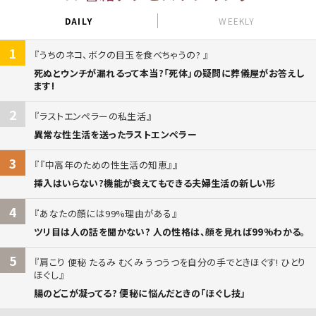
DAILY
WEEKLY
1
うちのネコ、ボクの目玉を食べちゃうの?
死ぬとウンチが漏れるって本当?「死体」の疑問に葬儀屋がお答えし
ます!
2
ラストエンペラーの私生活
異常な性生活を送ったラストエンペラー
3
『中高年のための性生活の知恵』
挿入はいらない?機能が衰えてもできる夫婦生活の新しい形
4
あなたの顔には99%理由がある
ツリ目は人の話を聞かない? 人の性格は、顔を見れば99%わかる。
5
肩こり 便秘 たるみ むくみ うつうつを自分の手でときほぐす! ひとり
ほぐし
腸のどこが凝ってる? 便秘に悩んだときの「ほぐし技」