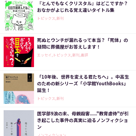
『とんでもなくクリスタル』はどこですか？
おなかがよじれる覚え違いタイトル集
トピックス,新刊
死ぬとウンチが漏れるって本当？「死体」の
疑問に葬儀屋がお答えします！
エッセイ,トピックス,新刊,書評
「10年後、世界を変える君たちへ」。中高生
のための新シリーズ「小学館YouthBooks」
誕生！
トピックス,新刊
医学部9浪の末、母親殺害......"教育虐待"が引
き起こした事件の真実に迫るノンフィクショ
ン
ノンフィクション