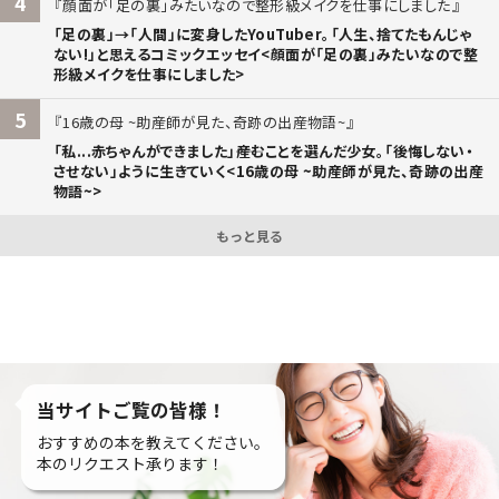
4
顔面が「足の裏」みたいなので整形級メイクを仕事にしました
「足の裏」→「人間」に変身したYouTuber。「人生、捨てたもんじゃ
ない!」と思えるコミックエッセイ<顔面が「足の裏」みたいなので整
形級メイクを仕事にしました>
5
16歳の母 ~助産師が見た、奇跡の出産物語~
「私...赤ちゃんができました」――産むことを選んだ少女。「後悔しない・
させない」ように生きていく<16歳の母 ~助産師が見た、奇跡の出産
物語~>
もっと見る
当サイトご覧の皆様！
おすすめの本を教えてください。
本のリクエスト承ります！