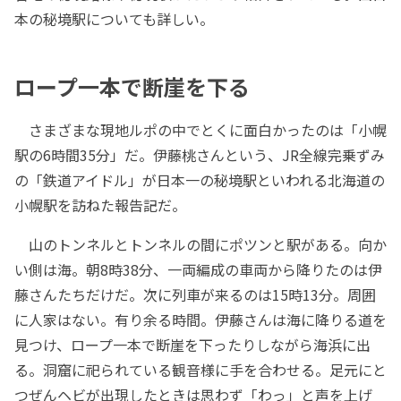
本の秘境駅についても詳しい。
ロープ一本で断崖を下る
さまざまな現地ルポの中でとくに面白かったのは「小幌
駅の6時間35分」だ。伊藤桃さんという、JR全線完乗ずみ
の「鉄道アイドル」が日本一の秘境駅といわれる北海道の
小幌駅を訪ねた報告記だ。
山のトンネルとトンネルの間にポツンと駅がある。向か
い側は海。朝8時38分、一両編成の車両から降りたのは伊
藤さんたちだけだ。次に列車が来るのは15時13分。周囲
に人家はない。有り余る時間。伊藤さんは海に降りる道を
見つけ、ロープ一本で断崖を下ったりしながら海浜に出
る。洞窟に祀られている観音様に手を合わせる。足元にと
つぜんヘビが出現したときは思わず「わっ」と声を上げ