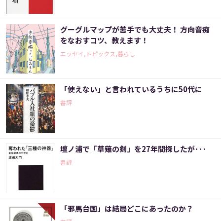
グーグルマップが苦手でも大丈夫！ 方向音痴
をなおすコツ、教えます！
エッセイ,トピックス,暮らし
「使えない」と言われているうちに50代に
書評
壇ノ浦で「草薙の剣」を27年間探したが･･･
書評
「邪馬台国」は結局どこにあったのか？