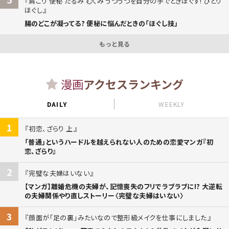
肩こり 便秘 たるみ むくみ うつうつを自分の手でときほぐす! ひとり
ほぐし
腸のどこが凝ってる? 便秘に悩んだときの「ほぐし技」
もっと見る
漫画
アクセスランキング
DAILY
WEEKLY
1
初恋、ざらり 上
「普通」というハードルを越えられない人のための恋愛マンガ『初
恋、ざらり』
2
完璧な夫婦はいない
【マンガ】離婚危機の夫婦が、記憶喪失のフリでラブラブに!? 大逆転
の夫婦関係やり直しストーリー〈完璧な夫婦はいない〉
3
顔面が「足の裏」みたいなので整形級メイクを仕事にしました