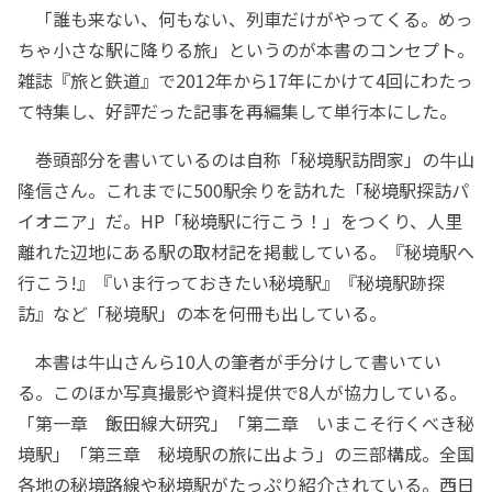
「誰も来ない、何もない、列車だけがやってくる。めっ
ちゃ小さな駅に降りる旅」というのが本書のコンセプト。
雑誌『旅と鉄道』で2012年から17年にかけて4回にわたっ
て特集し、好評だった記事を再編集して単行本にした。
巻頭部分を書いているのは自称「秘境駅訪問家」の牛山
隆信さん。これまでに500駅余りを訪れた「秘境駅探訪パ
イオニア」だ。HP「秘境駅に行こう！」をつくり、人里
離れた辺地にある駅の取材記を掲載している。『秘境駅へ
行こう!』『いま行っておきたい秘境駅』『秘境駅跡探
訪』など「秘境駅」の本を何冊も出している。
本書は牛山さんら10人の筆者が手分けして書いてい
る。このほか写真撮影や資料提供で8人が協力している。
「第一章 飯田線大研究」「第二章 いまこそ行くべき秘
境駅」「第三章 秘境駅の旅に出よう」の三部構成。全国
各地の秘境路線や秘境駅がたっぷり紹介されている。西日