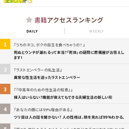
書籍
アクセスランキング
DAILY
WEEKLY
1
うちのネコ、ボクの目玉を食べちゃうの?
死ぬとウンチが漏れるって本当?「死体」の疑問に葬儀屋がお答えし
ます!
2
ラストエンペラーの私生活
異常な性生活を送ったラストエンペラー
3
『中高年のための性生活の知恵』
挿入はいらない?機能が衰えてもできる夫婦生活の新しい形
4
あなたの顔には99%理由がある
ツリ目は人の話を聞かない? 人の性格は、顔を見れば99%わかる。
5