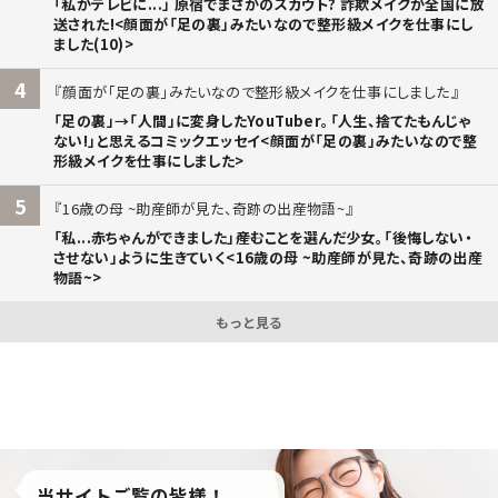
「私がテレビに...」 原宿でまさかのスカウト? 詐欺メイクが全国に放
送された!<顔面が「足の裏」みたいなので整形級メイクを仕事にし
ました(10)>
4
顔面が「足の裏」みたいなので整形級メイクを仕事にしました
「足の裏」→「人間」に変身したYouTuber。「人生、捨てたもんじゃ
ない!」と思えるコミックエッセイ<顔面が「足の裏」みたいなので整
形級メイクを仕事にしました>
5
16歳の母 ~助産師が見た、奇跡の出産物語~
「私...赤ちゃんができました」――産むことを選んだ少女。「後悔しない・
させない」ように生きていく<16歳の母 ~助産師が見た、奇跡の出産
物語~>
もっと見る
当サイトご覧の皆様！