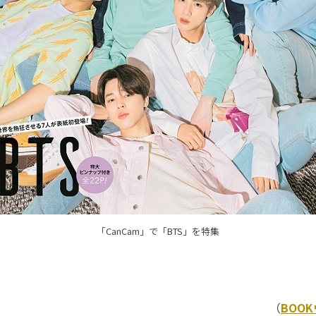
「CanCam」で「BTS」を特集
（
BOO