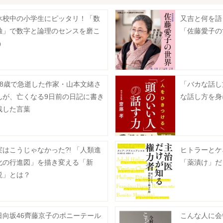
休校中の小学生にピッタリ！「数
又吉と何を語
独」で数字と論理のセンスを磨こ
「佐藤愛子の
う
58歳で急逝した作家・山本文緒さ
「バカな話し
んが、亡くなる9日前の日記に書き
な話し方を身
残した言葉
実はこうじゃなかった?! 「人類進
ヒトラーとケ
化の行進図」を描き変える「新
「薬漬け」だ
説」とは？
日向坂46齊藤京子のポニーテール
こんな人に会