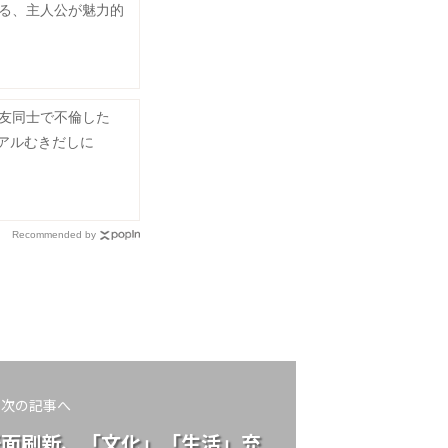
る、主人公が魅力的
友同士で不倫した
リアルむきだしに
Recommended by
次の記事へ
紙面刷新、「文化」「生活」充