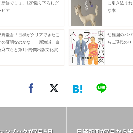
「新鮮でしょ」12P撮り下ろしグ
に引き込まれ
ラビア
な本
東野圭吾「目標がクリアできたこ
幼稚園のパパ
との証明なのかな」 新海誠、白
ら...現代の
石麻衣らと第1回野間出版文化賞を
受賞
ァンブックが7月9日
日経新聞が7月から