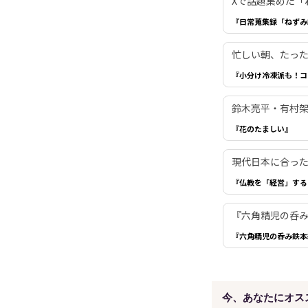
Xで話題集めた「
『日常蒐集録「ねずみ
忙しい朝、たった
『小分け冷凍派も！コ
鈴木亮平・有村
『花のたましい』
現代日本に合っ
『仏教を「経営」する
『六角精児の呑
『六角精児の呑み鉄本
今、あなたにオス