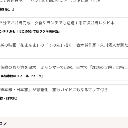
ねずみ絵日記」 ペン1本で描かれたイラストに癒される
絵日記」』
5分でお弁当完成 夕食やランチでも活躍する冷凍弁当レシピ本
ンテナ派も！はこの5分で朝ラク冷凍弁当』
架純の映画「花まんま」の「その先」描く 直木賞作家・朱川湊人が新
た仏教のあり方を追求 ミャンマーで出家、日本で「理想の寺院」目指
 実験寺院のフィールドワーク』
み鉄本線・日本旅』が書籍化 旅行ガイドにもなるマップ付き
線・日本旅』
スメ