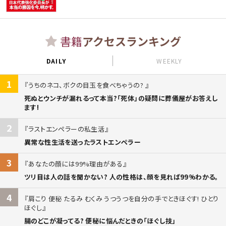
書籍
アクセスランキング
DAILY
WEEKLY
1
うちのネコ、ボクの目玉を食べちゃうの?
死ぬとウンチが漏れるって本当?「死体」の疑問に葬儀屋がお答えし
ます!
2
ラストエンペラーの私生活
異常な性生活を送ったラストエンペラー
3
あなたの顔には99%理由がある
ツリ目は人の話を聞かない? 人の性格は、顔を見れば99%わかる。
4
肩こり 便秘 たるみ むくみ うつうつを自分の手でときほぐす! ひとり
ほぐし
腸のどこが凝ってる? 便秘に悩んだときの「ほぐし技」