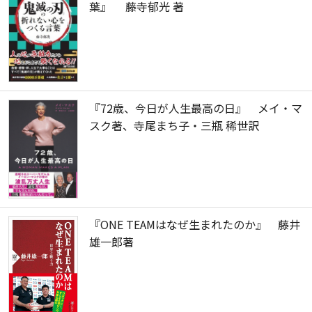
葉』 藤寺郁光 著
『72歳、今日が人生最高の日』 メイ・マ
スク著、寺尾まち子・三瓶 稀世訳
『ONE TEAMはなぜ生まれたのか』 藤井
雄一郎著