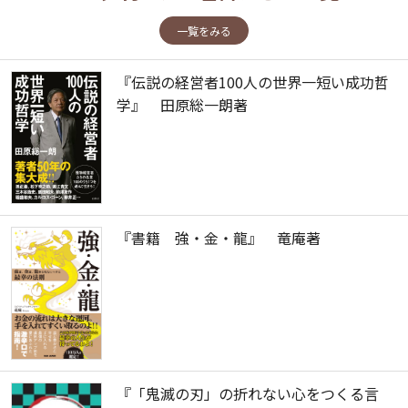
一覧をみる
『伝説の経営者100人の世界一短い成功哲
学』 田原総一朗著
『書籍 強・金・龍』 竜庵著
『「鬼滅の刃」の折れない心をつくる言