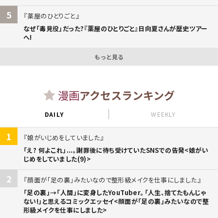
5
薬屋のひとりごと
なぜ「毒見役」だった?『薬屋のひとりごと』日向夏さんが歴史ツアー
へ!
もっと見る
漫画
アクセスランキング
DAILY
WEEKLY
1
娘がいじめをしていました
「え? 何よこれ」...。謝罪後に待ち受けていたSNSでの告発<娘がい
じめをしていました(9)>
2
顔面が「足の裏」みたいなので整形級メイクを仕事にしました
「足の裏」→「人間」に変身したYouTuber。「人生、捨てたもんじゃ
ない!」と思えるコミックエッセイ<顔面が「足の裏」みたいなので整
形級メイクを仕事にしました>