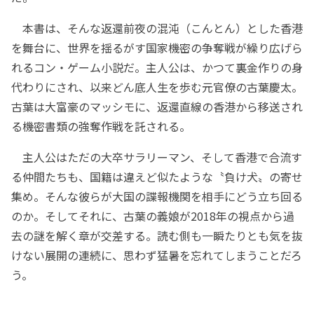
本書は、そんな返還前夜の混沌（こんとん）とした香港
を舞台に、世界を揺るがす国家機密の争奪戦が繰り広げら
れるコン・ゲーム小説だ。主人公は、かつて裏金作りの身
代わりにされ、以来どん底人生を歩む元官僚の古葉慶太。
古葉は大富豪のマッシモに、返還直線の香港から移送され
る機密書類の強奪作戦を託される。
主人公はただの大卒サラリーマン、そして香港で合流す
る仲間たちも、国籍は違えど似たような〝負け犬〟の寄せ
集め。そんな彼らが大国の諜報機関を相手にどう立ち回る
のか。そしてそれに、古葉の義娘が2018年の視点から過
去の謎を解く章が交差する。読む側も一瞬たりとも気を抜
けない展開の連続に、思わず猛暑を忘れてしまうことだろ
う。