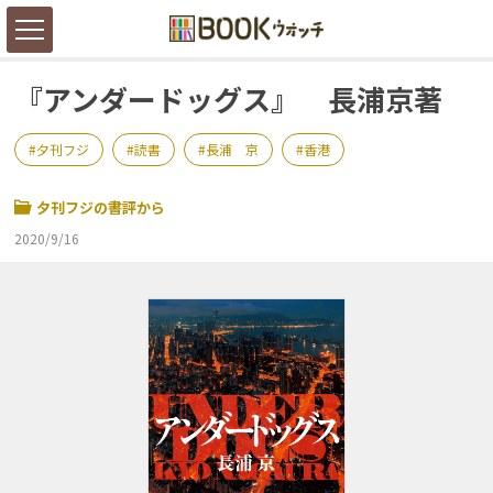
『アンダードッグス』 長浦京著
夕刊フジ
読書
長浦 京
香港
夕刊フジの書評から
2020/9/16