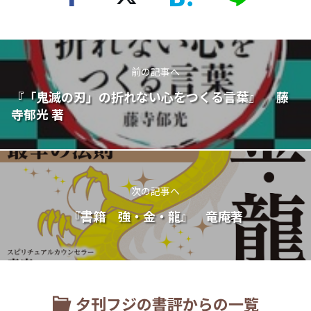
前の記事へ
『「鬼滅の刃」の折れない心をつくる言葉』 藤
寺郁光 著
次の記事へ
『書籍 強・金・龍』 竜庵著
夕刊フジの書評からの一覧