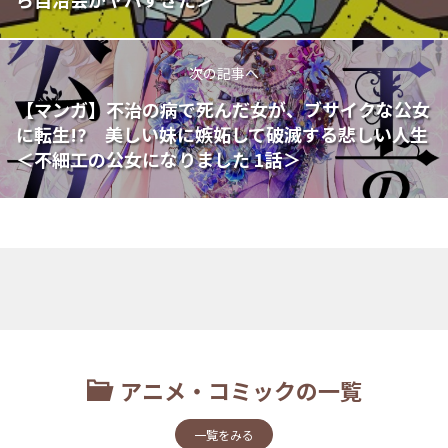
次の記事へ
【マンガ】不治の病で死んだ女が、ブサイクな公女
に転生!? 美しい妹に嫉妬して破滅する悲しい人生
＜不細工の公女になりました 1話＞
アニメ・コミックの一覧
一覧をみる