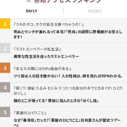
DAILY
WEEKLY
1
うちのネコ、ボクの目玉を食べちゃうの?
死ぬとウンチが漏れるって本当?「死体」の疑問に葬儀屋がお答えし
ます!
2
ラストエンペラーの私生活
異常な性生活を送ったラストエンペラー
3
あなたの顔には99%理由がある
ツリ目は人の話を聞かない? 人の性格は、顔を見れば99%わかる。
4
肩こり 便秘 たるみ むくみ うつうつを自分の手でときほぐす! ひとり
ほぐし
腸のどこが凝ってる? 便秘に悩んだときの「ほぐし技」
5
薬屋のひとりごと
なぜ「毒見役」だった?『薬屋のひとりごと』日向夏さんが歴史ツアー
へ!