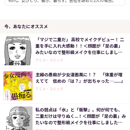
40代。女ひとり、働き、暮らす。会社を辞めた2人の場合。
今、あなたにオススメ
「マジで二重だ」 高校でメイクデビュー！ 二
重を手に入れ大感動！！＜顔面が「足の裏」
みたいなので整形級メイクを仕事にしました
（5）＞
アニメ・コミック
主婦の愚痴が少女漫画風に！？ 「体重が増
えてて 低めの『は？』が出ちゃった―......」
アニメ・コミック
私の弱点は「水」と「衝撃」。何が何でも、
二重だけは守りぬく...！＜顔面が「足の裏」み
たいなので整形級メイクを仕事にしました
（6）＞