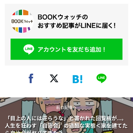
前の記事へ
「目上の人には逆らうな」と書かれた回覧板が...。
人生を狂わす「自治会」の過酷な実態＜家を建てた
ら自治会がヤバすぎた＞