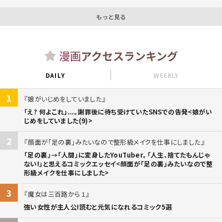
もっと見る
漫画
アクセスランキング
DAILY
WEEKLY
1
娘がいじめをしていました
「え? 何よこれ」...。謝罪後に待ち受けていたSNSでの告発<娘がい
じめをしていました(9)>
2
顔面が「足の裏」みたいなので整形級メイクを仕事にしました
「足の裏」→「人間」に変身したYouTuber。「人生、捨てたもんじゃ
ない!」と思えるコミックエッセイ<顔面が「足の裏」みたいなので整
形級メイクを仕事にしました>
3
魔女は三百路から 1
強い女性が主人公!読むと元気になれるコミック5選