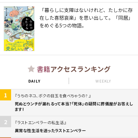
「暮らしに支障はないけれど、たしかに存
在した喜怒哀楽」を思い出して。「同居」
をめぐる5つの物語。
書籍
アクセスランキング
DAILY
WEEKLY
1
うちのネコ、ボクの目玉を食べちゃうの?
死ぬとウンチが漏れるって本当?「死体」の疑問に葬儀屋がお答えし
ます!
2
ラストエンペラーの私生活
異常な性生活を送ったラストエンペラー