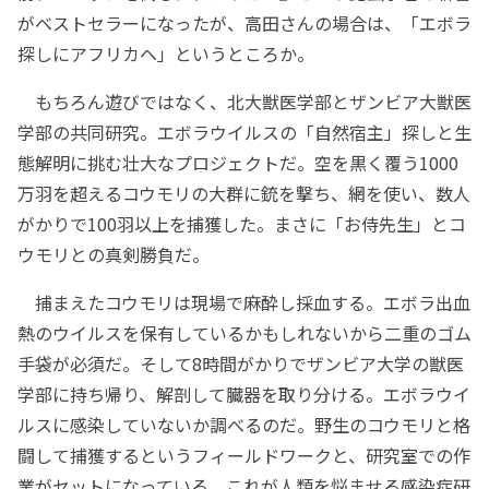
がベストセラーになったが、高田さんの場合は、「エボラ
探しにアフリカヘ」というところか。
もちろん遊びではなく、北大獣医学部とザンビア大獣医
学部の共同研究。エボラウイルスの「自然宿主」探しと生
態解明に挑む壮大なプロジェクトだ。空を黒く覆う1000
万羽を超えるコウモリの大群に銃を撃ち、網を使い、数人
がかりで100羽以上を捕獲した。まさに「お侍先生」とコ
ウモリとの真剣勝負だ。
捕まえたコウモリは現場で麻酔し採血する。エボラ出血
熱のウイルスを保有しているかもしれないから二重のゴム
手袋が必須だ。そして8時間がかりでザンビア大学の獣医
学部に持ち帰り、解剖して臓器を取り分ける。エボラウイ
ルスに感染していないか調べるのだ。野生のコウモリと格
闘して捕獲するというフィールドワークと、研究室での作
業がセットになっている。これが人類を悩ませる感染症研