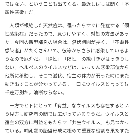
ではない、ということも出てくる。最近しばしば聞く「不
顕性感染」だ。
人類が根絶した天然痘は、罹ったらすぐに発症する「顕
性感染症」だったので、見つけやすく、対処の方法があっ
た。今回の新型肺炎の場合は、潜伏期間が長く、「不顕性
感染者」がたくさんいて、彼等からさらに感染しているよ
うなので厄介だ。「陽性」「陰性」の線引きがはっきりし
ない。ヘルペスのウイルスなどは、いったん感染部位から
他所に移動し、そこで潜伏、宿主の体力が弱った時にまた
動き出すことが分かっている。一口にウイルスと言っても
千差万別だ。油断ならない。
一方でヒトにとって「有益」なウイルスも存在するとい
う見方も研究者の間では広がっているそうだ。ウイルスと
宿主の双方に利益をもたらす「共生ウイルス」も見つかっ
ている。哺乳類の胎盤形成に極めて重要な役割を果たすた