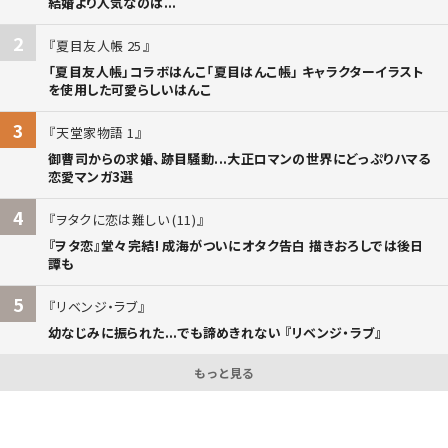
結婚より人気なのは...
2
夏目友人帳 25
「夏目友人帳」コラボはんこ「夏目はんこ帳」 キャラクターイラスト
を使用した可愛らしいはんこ
3
天堂家物語 1
御曹司からの求婚、跡目騒動...大正ロマンの世界にどっぷりハマる
恋愛マンガ3選
4
ヲタクに恋は難しい (11)
『ヲタ恋』堂々完結! 成海がついにオタク告白 描きおろしでは後日
譚も
5
リベンジ・ラブ
幼なじみに振られた...でも諦めきれない 『リベンジ・ラブ』
もっと見る