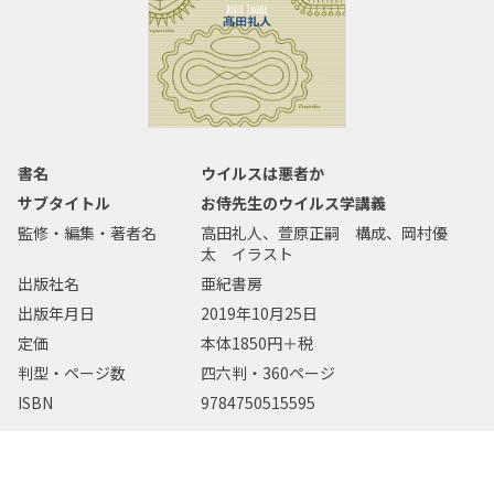
書名
ウイルスは悪者か
サブタイトル
お侍先生のウイルス学講義
監修・編集・著者名
高田礼人、萱原正嗣 構成、岡村優
太 イラスト
出版社名
亜紀書房
出版年月日
2019年10月25日
定価
本体1850円＋税
判型・ページ数
四六判・360ページ
ISBN
9784750515595