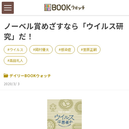
ノーベル賞めざすなら「ウイルス研
究」だ！
ウイルス
岡村優太
感染症
萱原正嗣
高田礼人
デイリーBOOKウォッチ
2020/3/ 3