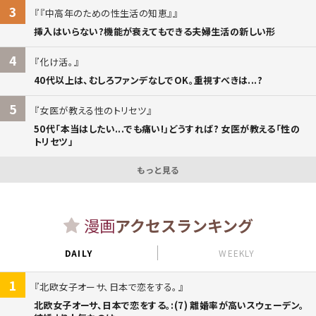
3
『中高年のための性生活の知恵』
挿入はいらない?機能が衰えてもできる夫婦生活の新しい形
4
化け活。
40代以上は、むしろファンデなしでOK。重視すべきは...?
5
女医が教える性のトリセツ
50代「本当はしたい...でも痛い!」どうすれば? 女医が教える「性の
トリセツ」
もっと見る
漫画
アクセスランキング
DAILY
WEEKLY
1
北欧女子オーサ、日本で恋をする。
北欧女子オーサ、日本で恋をする。:(7) 離婚率が高いスウェーデン。