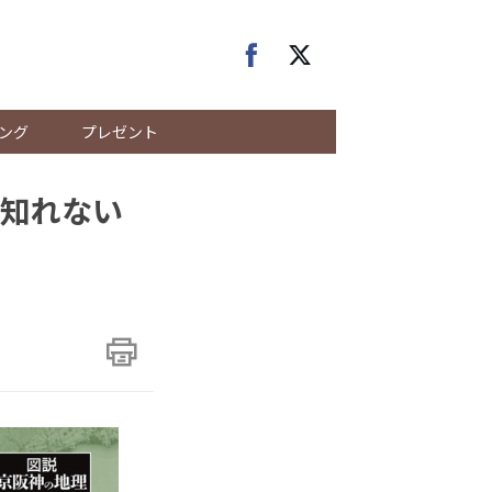
ング
プレゼント
知れない