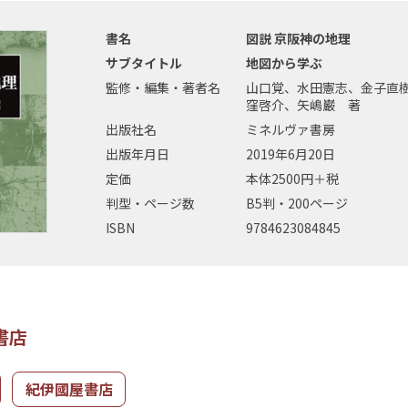
書名
図説 京阪神の地理
サブタイトル
地図から学ぶ
監修・編集・著者名
山口覚、水田憲志、金子直
窪啓介、矢嶋巌 著
出版社名
ミネルヴァ書房
出版年月日
2019年6月20日
定価
本体2500円＋税
判型・ページ数
B5判・200ページ
ISBN
9784623084845
書店
紀伊國屋書店