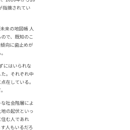
が指摘されてい
未来の地図帳 人
るので、既知のこ
落傾向に歯止めが
る。
ずにはいられな
した。それぞれ中
に点在している。
だ。
うな社会階層によ
土地の起伏といっ
に住む人であれ
らす人もいるだろ