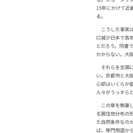
15年にかけて近
る。
こうした事実は
口減少日本で各
とだろう。同書
かからない。大
それらを念頭に
い。京都市と大
心部はいくらか
人々がうっすら
この章を執筆し
る居住地分布の
た自然条件なの
ば、専門用語か