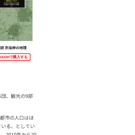
説 京阪神の地理
mazonで購入する
団、観光の9部
3都市の人口はほ
ている、としてい
2010年から20