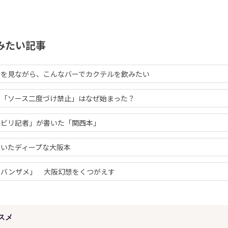
みたい記事
日を見ながら、こんなバーでカクテルを飲みたい
の「ソース二度づけ禁止」はなぜ始まった？
チビリ記者」が書いた「関西本」
書いたディープな大阪本
コバンザメ」 大阪幻想をくつがえす
スメ