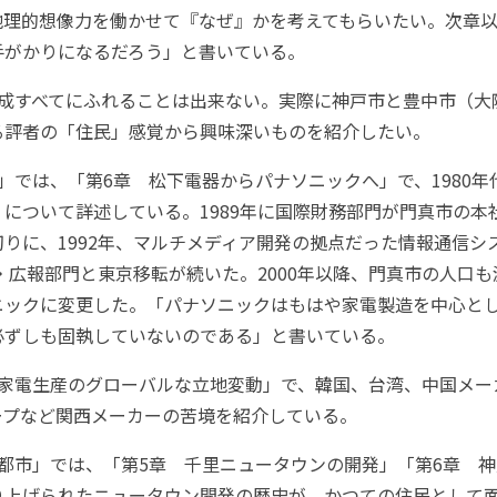
地理的想像力を働かせて『なぜ』かを考えてもらいたい。次章
手がかりになるだろう」と書いている。
成すべてにふれることは出来ない。実際に神戸市と豊中市（大
る評者の「住民」感覚から興味深いものを紹介したい。
では、「第6章 松下電器からパナソニックへ」で、1980年
について詳述している。1989年に国際財務部門が門真市の本
りに、1992年、マルチメディア開発の拠点だった情報通信シ
伝・広報部門と東京移転が続いた。2000年以降、門真市の人口も減
ニックに変更した。「パナソニックはもはや家電製造を中心と
必ずしも固執していないのである」と書いている。
家電生産のグローバルな立地変動」で、韓国、台湾、中国メー
ープなど関西メーカーの苦境を紹介している。
都市」では、「第5章 千里ニュータウンの開発」「第6章 神
り上げられたニュータウン開発の歴史が、かつての住民として