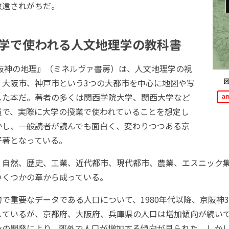
敬遠されがちだ。
学で使われる人文地理学の教科書
阪神の地理』（ミネルヴァ書房）は、人文地理学の視
図
、大阪市、神戸市という3つの大都市を中心に地図や写
した本だ。著者の多くは関西学院大学、関西大学など
a
員で、実際に大学の授業で使われていることを想定し
かし、一般読者が読んでも面白く、変わりつつある京
好著となっている。
自然、歴史、工業、近代都市、現代都市、農業、エスニック集
いくつかの章から成っている。
で重要なデータである人口について、1980年代以降、京阪神
しているが、京都府、大阪府、兵庫県の人口は増加傾向が続い
の開発により、郊外で人口が増加する傾向が見られた。しかし、