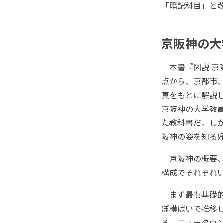
「暗記科目」と
京阪神の大
本書『図説 京
点から、京都市
真をもとに解説
京阪神の大学教
た教科書だ。し
阪神の姿を知る
京阪神の概要、
構成でそれぞれ
まず最も基礎的
ぼ横ばいで推移
る。ニュータウン