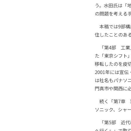
う。水田氏は「
の問題を考える
本稿では9部構
住したことのあ
「第4部 工業」
た「東京シフト」
移転したのを皮切
2001年には宣
は社名もパナソ
門真市や関西に
続く「第7章 
ソニック、シャ
「第5部 近代
へ行く』」で取