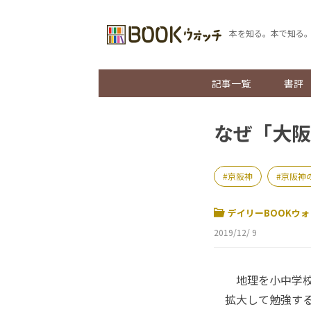
本を知る。本で知る
記事一覧
書評
なぜ「大阪
京阪神
京阪神
デイリーBOOKウォ
2019/12/ 9
地理を小中学校
拡大して勉強す