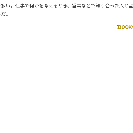
が多い。仕事で何かを考えるとき、営業などで知り合った人と
らだ。
（
BOO