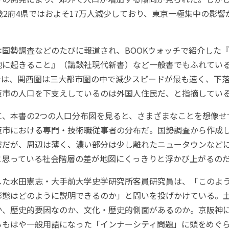
畿2府4県ではおよそ17万人減少しており、東京一極集中の影響
国勢調査などのたびに報道され、BOOKウォッチで紹介した『
地に起きること』（講談社現代新書）など一般書でもふれてい
では、関西圏は三大都市圏の中で減少スピードが最も速く、下
阪市の人口を下支えしているのは外国人住民だ、と指摘してい
、本書の2つの人口分布図を見ると、さまざまなことを想像せ
阪市における専門・技術職従事者の分布だ。国勢調査から作成
密だが、周辺は薄く、濃い部分は少し離れたニュータウンなど
と思っている社会階層の差が地図にくっきりと浮かび上がるの
た水田憲志・大手前大学史学研究所客員研究員は、「このよ
形態はどのように説明できるのか」と問いを投げかけている。
か、歴史的要因なのか、文化・歴史的側面があるのか。京阪神
らもはや一般用語になった「インナーシティ問題」に頭をめぐ