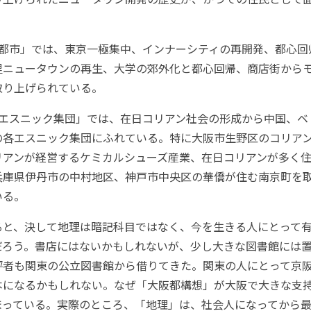
都市」では、東京一極集中、インナーシティの再開発、都心回
里ニュータウンの再生、大学の郊外化と都心回帰、商店街から
取り上げられている。
エスニック集団」では、在日コリアン社会の形成から中国、ベ
の各エスニック集団にふれている。特に大阪市生野区のコリア
リアンが経営するケミカルシューズ産業、在日コリアンが多く
兵庫県伊丹市の中村地区、神戸市中央区の華僑が住む南京町を
いる。
と、決して地理は暗記科目ではなく、今を生きる人にとって有
だろう。書店にはないかもしれないが、少し大きな図書館には
評者も関東の公立図書館から借りてきた。関東の人にとって京
本になるかもしれない。なぜ「大阪都構想」が大阪で大きな支
まっている。実際のところ、「地理」は、社会人になってから