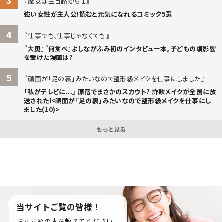
3
魔女は三百路から 1
強い女性が主人公!読むと元気になれるコミック5選
4
仕事でも、仕事じゃなくても
『大奥』『何食べ』よしながふみ初のインタビュー本。子どもの頃影響
を受けた漫画は?
5
顔面が「足の裏」みたいなので整形級メイクを仕事にしました
「私がテレビに...」 原宿でまさかのスカウト? 詐欺メイクが全国に放
送された!<顔面が「足の裏」みたいなので整形級メイクを仕事にし
ました(10)>
もっと見る
当サイトご覧の皆様！
おすすめの本を教えてください。