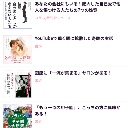
あなたの会社にもいる！肥大した自己愛で他
人を傷つける人たちの7つの性質
コラム,新刊JPニュース
YouTubeで瞬く間に拡散した奇跡の実話
書評
銀座に「一流が集まる」サロンがある！
書評
「もう一つの甲子園」、こっちの方に興味が
ある！
書評