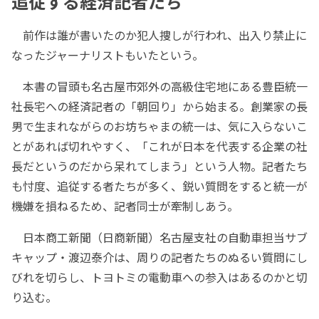
追従する経済記者たち
前作は誰が書いたのか犯人捜しが行われ、出入り禁止に
なったジャーナリストもいたという。
本書の冒頭も名古屋市郊外の高級住宅地にある豊臣統一
社長宅への経済記者の「朝回り」から始まる。創業家の長
男で生まれながらのお坊ちゃまの統一は、気に入らないこ
とがあれば切れやすく、「これが日本を代表する企業の社
長だというのだから呆れてしまう」という人物。記者たち
も忖度、追従する者たちが多く、鋭い質問をすると統一が
機嫌を損ねるため、記者同士が牽制しあう。
日本商工新聞（日商新聞）名古屋支社の自動車担当サブ
キャップ・渡辺泰介は、周りの記者たちのぬるい質問にし
びれを切らし、トヨトミの電動車への参入はあるのかと切
り込む。