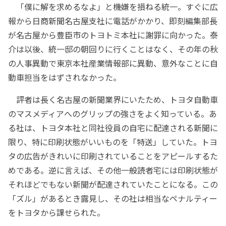
「僕に解を求めるなよ」と機嫌を損ねる統一。すぐに広
報から日商新聞名古屋支社に電話がかかり、即刻編集部長
が名古屋から豊臣市のトヨトミ本社に謝罪に向かった。泰
介は以後、統一邸の朝回りに行くことはなく、その年の秋
の人事異動で東京本社産業情報部に異動、意外なことに自
動車担当をはずされなかった。
評者は長く名古屋の新聞業界にいたため、トヨタ自動車
のマスメディアへのグリップの強さをよく知っている。あ
る社は、トヨタ本社と同社役員の自宅に配達される新聞に
限り、特に印刷状態がいいものを「特送」していた。トヨ
タの広告がきれいに印刷されていることをアピールするた
めである。逆に言えば、その他一般読者宅には印刷状態が
それほどでもない新聞が配達されていたことになる。この
「ズル」があるとき露見し、その社は相当なペナルティー
をトヨタから課せられた。