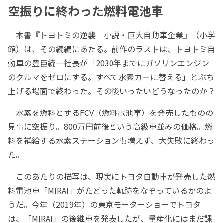
空振りに終わった燃料電池車
本書『トヨトミの逆襲 小説・巨大自動車企業』（小学
館）は、その続編にあたる。前作のラストは、トヨトミ自
動車の豊臣統一社長が「2030年までにガソリンエンジン
のクルマをゼロにする。すべて水素カーに替える」とぶち
上げる場面で終わった。その後いったいどうなったのか？
水素を燃料とするFCV（燃料電池車）を発売したものの
見事に空振り。800万円前後という高級車並みの価格。燃
料を補給する水素ステーションも増えず、大失敗に終わっ
た。
このあたりの描写は、現実にトヨタ自動車が発売した燃
料電池車「MIRAI」がたどった軌跡をなぞっているかのよ
うだ。今年（2019年）の東京モーターショーでトヨタ
は、「MIRAI」の後継車を発表したが、量産化にはまだ課