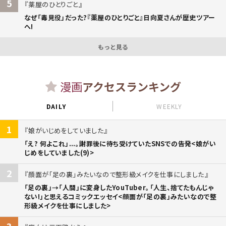
5
薬屋のひとりごと
なぜ「毒見役」だった?『薬屋のひとりごと』日向夏さんが歴史ツアー
へ!
もっと見る
漫画
アクセスランキング
DAILY
WEEKLY
1
娘がいじめをしていました
「え? 何よこれ」...。謝罪後に待ち受けていたSNSでの告発<娘がい
じめをしていました(9)>
2
顔面が「足の裏」みたいなので整形級メイクを仕事にしました
「足の裏」→「人間」に変身したYouTuber。「人生、捨てたもんじゃ
ない!」と思えるコミックエッセイ<顔面が「足の裏」みたいなので整
形級メイクを仕事にしました>