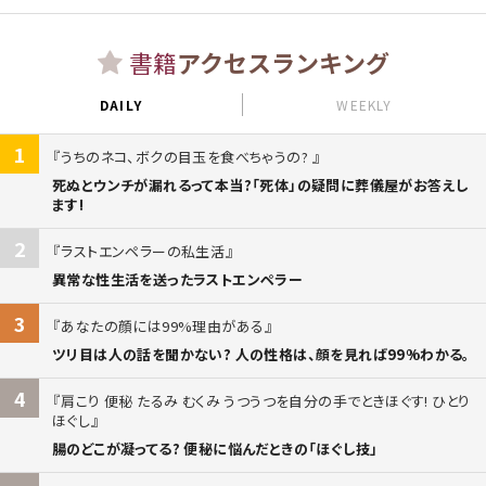
書籍
アクセスランキング
DAILY
WEEKLY
1
うちのネコ、ボクの目玉を食べちゃうの?
死ぬとウンチが漏れるって本当?「死体」の疑問に葬儀屋がお答えし
ます!
2
ラストエンペラーの私生活
異常な性生活を送ったラストエンペラー
3
あなたの顔には99%理由がある
ツリ目は人の話を聞かない? 人の性格は、顔を見れば99%わかる。
4
肩こり 便秘 たるみ むくみ うつうつを自分の手でときほぐす! ひとり
ほぐし
腸のどこが凝ってる? 便秘に悩んだときの「ほぐし技」