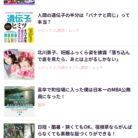
人間の遺伝子の半分は「バナナと同じ」って
本当？
トピックス,雑誌・ムック
北川景子、妊娠ふっくら姿を披露「落ち込ん
で底を見たら、あとは上がるしかない」
トピックス,付録がすごい,雑誌・ムック
高卒で町役場に入った僕は日本一のMBA公務
員になった！
書評
日陰・酷暑・狭くてもOK。宿根草ならがんば
らなくても素敵な庭づくりができる！