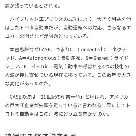
題が残っているとされる。
ハイブリッド車プリウスの成功により、大きく利益を伸
ばしたトヨタ自動車だが、自動運転への対応、さらなるエ
コカーの開発などが課題となっている。
本書も舞台がCASE、つまりC＝Connected：コネクテ
ッド、A＝Autonomous：自動運転、S＝Shared：ライド
シェア、E＝Electric：電気自動車――と呼ばれる4つの技術の
大波が押し寄せている現在に移っている。この数年で大き
な変化があったのだ。
CASEの波は「21世紀の産業革命」と呼ばれ、アメリカ
の巨大IT企業が先頭を走っていると言われる。果たしてト
ヨトミ自動車はこの荒波にどう立ち向かうのか。