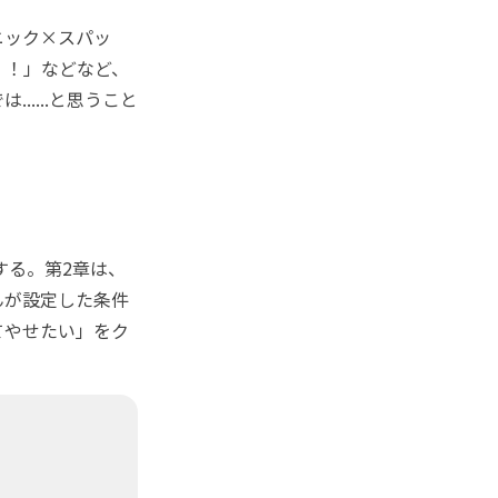
ニック×スパッ
！！」などなど、
....と思うこと
する。第2章は、
んが設定した条件
てやせたい」をク