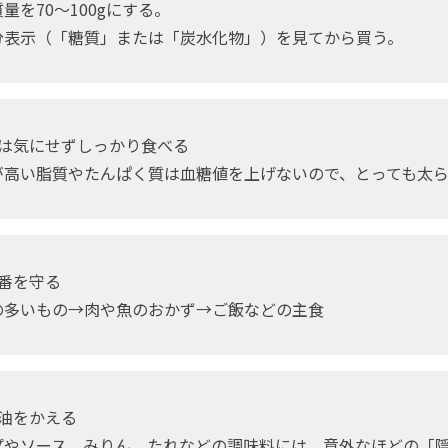
量を70〜100gにする。
分表示（「糖質」または「炭水化物」）を見てから買う。
ーは気にせずしっかり食べる
が高い脂質やたんぱく質は血糖値を上げないので、とっても太
番を守る
の多いもの→肉や魚のおかず→ご飯などの主食
と油をかえる
プやソース、みりん、たれなどの調味料には、意外なほどの「