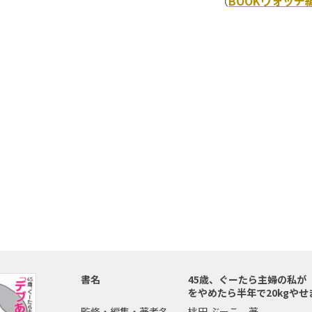
（
BOOKウォッチ
書名
45歳、ぐーたら主婦の私が
をやめたら半年で20kgや
監修・編集・著者名
桃田 ぶーこ 著