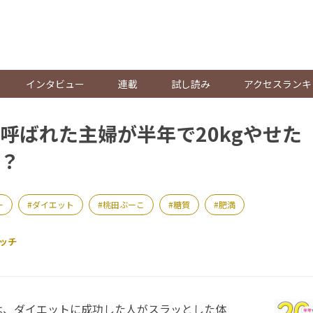
。
インタビュー
連載
試し読み
アクセスランキ
呼ばれた主婦が半年で20kgやせた
？
ー
ダイエット
桃田ぶーこ
糖質
肥満
ッチ
、ダイエットに成功した人がスラッとした体