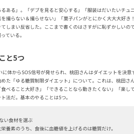
るある」。「デブを見ると安心する」「服装はだいたいチュ
真を撮らない＆撮らせない」「菓子パンがとにかく大大大好き
てしまい反省した。ここまで書くのはさすがに恥ずかしいのでは..
綴っている。
こと5つ
いに体からSOS信号が発せられ、桃田さんはダイエットを決意
始めた「ゆる糖質制限ダイエット」について。これは、桃田さ
「食べること大好き」「できることなら動きたくない」「楽し
ット法だ。基本のやることは5つ。
少ない食材を選ぶ
大栄養素のうち、食後に血糖値を上げるのは糖質だけ。