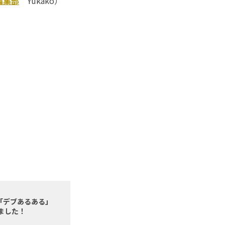
編集部
Yukako）
「デブあるある」
せました！