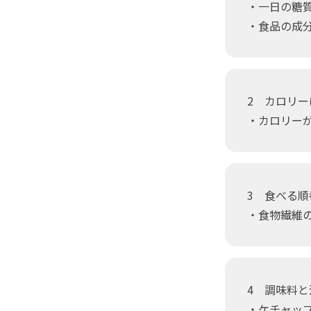
・一日の糖質
・食品の成
2 カロリ
・カロリー
3 食べる順
・食物繊維
4 調味料
・ケチャッ