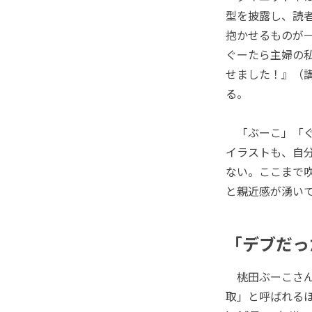
型を披露し、読
抱かせるものが
ぐーたら主婦の私
せました！』（講
る。
「ぶーこ」「ぐー
イラストも、自
ない。ここまで
と親近感が湧い
「デブだっ
桃田ぶーこさん
取」と呼ばれるほ