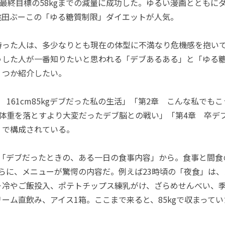
で最終目標の58kgまでの減量に成功した。ゆるい漫画とともに
桃田ぶーこの「ゆる糖質制限」ダイエットが人気。
った人は、多少なりとも現在の体型に不満なり危機感を抱いて
うした人が一番知りたいと思われる「デブあるある」と「ゆる
くつか紹介したい。
161cm85kgデブだった私の生活」「第2章 こんな私でも
 体重を落とすより大変だったデブ脳との戦い」「第4章 卒デ
」で構成されている。
「デブだったときの、ある一日の食事内容」から。食事と間食
らに、メニューが驚愕の内容だ。例えば23時頃の「夜食」は、
＋冷やご飯投入、ポテトチップス練乳がけ、ざらめせんべい、
ーム直飲み、アイス1箱。ここまで来ると、85kgで収まって