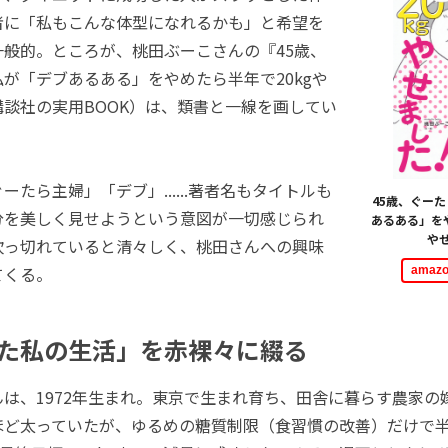
者に「私もこんな体型になれるかも」と希望を
一般的。ところが、桃田ぶーこさんの『45歳、
が「デブあるある」をやめたら半年で20kgや
談社の実用BOOK）は、類書と一線を画してい
たら主婦」「デブ」......著者名もタイトルも
45歳、ぐー
分を美しく見せようという意図が一切感じられ
あるある」をや
や
吹っ切れていると清々しく、桃田さんへの興味
てくる。
ama
た私の生活」を赤裸々に綴る
は、1972年生まれ。東京で生まれ育ち、田舎に暮らす農家の
ど太っていたが、ゆるめの糖質制限（食習慣の改善）だけで半年