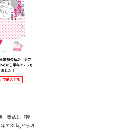
たら主婦の私が「デブ
めたら半年で20kg
せました！
zonで購入する
嫁。家族に「関
で85kgから20