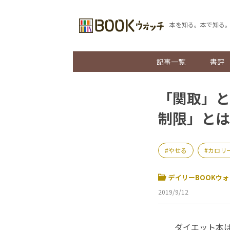
本を知る。本で知る
記事一覧
書評
「関取」と
制限」とは
やせる
カロリ
デイリーBOOKウォ
2019/9/12
ダイエット本は