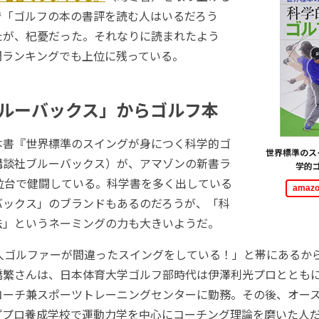
で「ゴルフの本の書評を読む人はいるだろう
たが、杞憂だった。それなりに読まれたよう
間ランキングでも上位に残っている。
ルーバックス」からゴルフ本
書『世界標準のスイングが身につく科学的ゴ
世界標準のス
講談社ブルーバックス）が、アマゾンの新書ラ
学的
0位台で健闘している。科学書を多く出している
ama
バックス」のブランドもあるのだろうが、「科
法」というネーミングの力も大きいようだ。
人ゴルファーが間違ったスイングをしている！」と帯にあるか
橋繁さんは、日本体育大学ゴルフ部時代は伊澤利光プロととも
コーチ兼スポーツトレーニングセンターに勤務。その後、オー
ププロ養成学校で運動力学を中心にコーチング理論を磨いた人