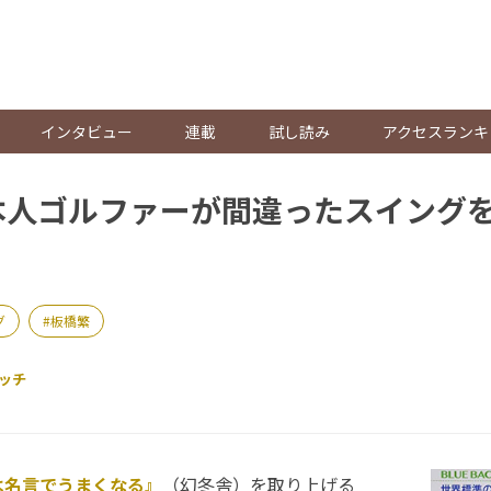
。
インタビュー
連載
試し読み
アクセスランキ
本人ゴルファーが間違ったスイング
グ
板橋繁
ッチ
は名言でうまくなる』
（幻冬舎）を取り上げる