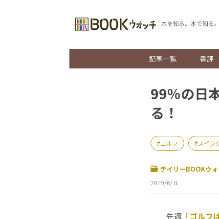
本を知る。本で知る
記事一覧
書評
99％の日
る！
ゴルフ
スイン
デイリーBOOKウォ
2019/6/ 8
先週
『ゴルフ