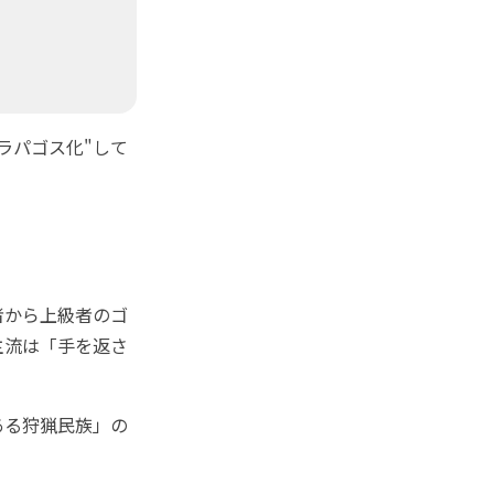
ラパゴス化"して
者から上級者のゴ
主流は「手を返さ
ある狩猟民族」の