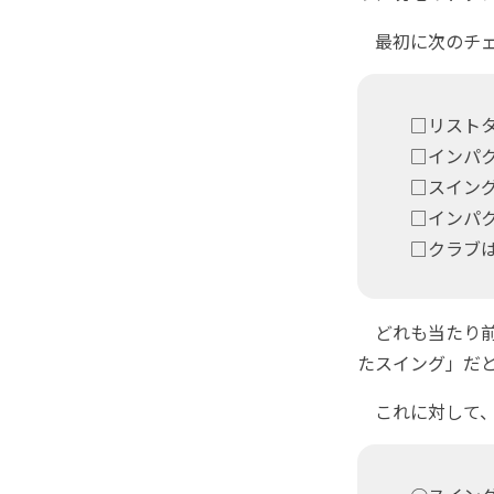
最初に次のチェ
□リストタ
□インパク
□スイング
□インパク
□クラブは
どれも当たり前
たスイング」だ
これに対して、