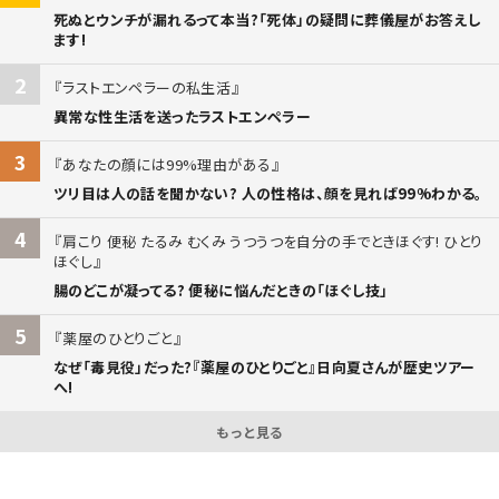
死ぬとウンチが漏れるって本当?「死体」の疑問に葬儀屋がお答えし
ます!
2
ラストエンペラーの私生活
異常な性生活を送ったラストエンペラー
3
あなたの顔には99%理由がある
ツリ目は人の話を聞かない? 人の性格は、顔を見れば99%わかる。
4
肩こり 便秘 たるみ むくみ うつうつを自分の手でときほぐす! ひとり
ほぐし
腸のどこが凝ってる? 便秘に悩んだときの「ほぐし技」
5
薬屋のひとりごと
なぜ「毒見役」だった?『薬屋のひとりごと』日向夏さんが歴史ツアー
へ!
もっと見る