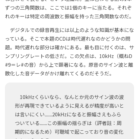
ずつの三角関数は、ここでは1個のキーに当たる。それぞ
れのキーは特定の周波数と振幅を持った三角関数なのだ。
デジタルでの録音再生には以上のような知識が基本にな
っている。そこで本題のCDは時代遅れなのかどうかの問
題。時代遅れな部分は確かにある。最も目に付くのは、サ
ンプリングレートの低さだ。この欠点は、10kHz（概ねD
#9＝レ#の音）から上で顕著になる。原音のサイン波と離
散化した音データがかけ離れてくるのだそうだ。
10kHzくらいなら、なんとか元のサイン波の波
形が再現できているように見えるが精度が高いと
は言いにくい......20kHzになると振幅さえもふら
ついている......この振幅の揺らぎは（評者註：周
期的になるため）可聴域で起こっており音の変化