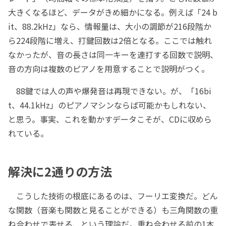
大きくなるほど、データがきめ細かになる。例えば「24 b
it、88.2kHz」なら、情報量は、大小の調節が216段階か
ら224段階に増え、打鍵回数は2倍となる。ここでは触れ
なかったが、音の長さは同一キーを連打する回数で説明、
音の方向は複数のピアノを用意することで説明がつく。
88鍵では人の声や爆発音は再現できない。が、「16bi
t、44.1kHz」のピアノマシンならば可能かもしれない、
と思う。事実、これを動かすデータこそが、CDに収めら
れている。
解決に2通りの方法
こうした技術の根底にあるのは、フーリエ変換だ。どん
な関数（音楽も関数と見ることができる）も三角関数の重
ね合わせで表せる、という理論だ。重ね合わせる前の1本