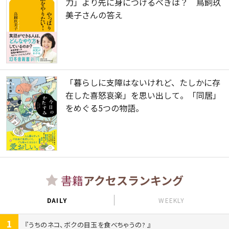
力」より先に身につけるべきは？ 鳥飼玖
美子さんの答え
「暮らしに支障はないけれど、たしかに存
在した喜怒哀楽」を思い出して。「同居」
をめぐる5つの物語。
書籍
アクセスランキング
DAILY
WEEKLY
1
うちのネコ、ボクの目玉を食べちゃうの?