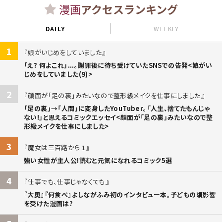
漫画
アクセスランキング
DAILY
WEEKLY
1
娘がいじめをしていました
「え? 何よこれ」...。謝罪後に待ち受けていたSNSでの告発<娘がい
じめをしていました(9)>
2
顔面が「足の裏」みたいなので整形級メイクを仕事にしました
「足の裏」→「人間」に変身したYouTuber。「人生、捨てたもんじゃ
ない!」と思えるコミックエッセイ<顔面が「足の裏」みたいなので整
形級メイクを仕事にしました>
3
魔女は三百路から 1
強い女性が主人公!読むと元気になれるコミック5選
4
仕事でも、仕事じゃなくても
『大奥』『何食べ』よしながふみ初のインタビュー本。子どもの頃影響
を受けた漫画は?