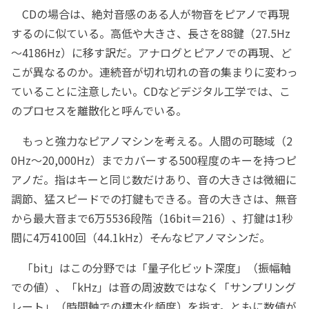
CDの場合は、絶対音感のある人が物音をピアノで再現
するのに似ている。高低や大きさ、長さを88鍵（27.5Hz
～4186Hz）に移す訳だ。アナログとピアノでの再現、ど
こが異なるのか。連続音が切れ切れの音の集まりに変わっ
ていることに注意したい。CDなどデジタル工学では、こ
のプロセスを離散化と呼んでいる。
もっと強力なピアノマシンを考える。人間の可聴域（2
0Hz～20,000Hz）までカバーする500程度のキーを持つピ
アノだ。指はキーと同じ数だけあり、音の大きさは微細に
調節、猛スピードでの打鍵もできる。音の大きさは、無音
から最大音まで6万5536段階（16bit＝216）、打鍵は1秒
間に4万4100回（44.1kHz）――そんなピアノマシンだ。
「bit」はこの分野では「量子化ビット深度」（振幅軸
での値）、「kHz」は音の周波数ではなく「サンプリング
レート」（時間軸での標本化頻度）を指す。ともに数値が