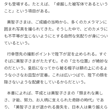
タも登場する。たとえば、「卓越した被写体であるという
こと」という項目がある。
美智子さまは、ご成婚の当時から、多くのカメラマンに
囲まれ写真を撮られてきた。そうした中で、どのカメラに
も不平等が生じないようにとする自然な気配りが身につい
ているという。
行幸啓先の撮影ポイントで陛下が足を止められる。すぐ
そばに美智子さまがたたずむ。その「立ち位置」が絶妙な
のだという。皇后になってから被る帽子は額の上にのるよ
うな小さなお皿型が定番。これは広いつばで、陛下の顔を
隠さないような配慮をしているからだという。
本書によれば、平成とは美智子さまの「類まれな美し
さ、才能、努力、お人柄に支えられた奇跡の時代」であ
り、「美智子さまが退かれる喪失を、日本人は乗り越えら