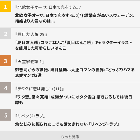
1
北欧女子オーサ、日本で恋をする。
北欧女子オーサ、日本で恋をする。:(7) 離婚率が高いスウェーデン。
結婚より人気なのは...
2
夏目友人帳 25
「夏目友人帳」コラボはんこ「夏目はんこ帳」 キャラクターイラスト
を使用した可愛らしいはんこ
3
天堂家物語 1
御曹司からの求婚、跡目騒動...大正ロマンの世界にどっぷりハマる
恋愛マンガ3選
4
ヲタクに恋は難しい (11)
『ヲタ恋』堂々完結! 成海がついにオタク告白 描きおろしでは後日
譚も
5
リベンジ・ラブ
幼なじみに振られた...でも諦めきれない 『リベンジ・ラブ』
もっと見る