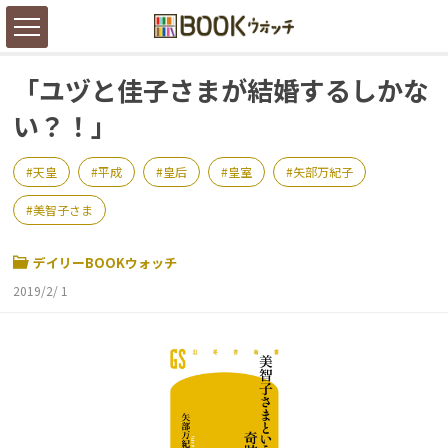
「ユヅと佳子さまが結婚するしかな
い？！」
天皇
平成
皇后
皇室
矢部万紀子
美智子さま
デイリーBOOKウォッチ
2019/2/ 1