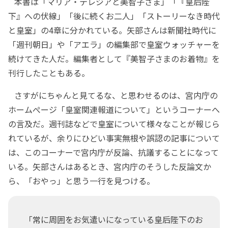
本書は「マリア・テレジアと美智子さま」「『皇后陛
下』への伏線」「後に続くお二人」「ストーリーなき時代
と皇室」の4章に分かれている。矢部さんは新聞社時代に
「週刊朝日」や「アエラ」の編集部で皇室ウォッチャーを
続けてきた人だ。編集者として『美智子さまのお着物』を
刊行したこともある。
さすがにちゃんと見てるな、と思わせるのは、宮内庁の
ホームぺージ「皇室関連報道について」というコーナーへ
の言及だ。週刊誌などで皇室について様々なことが報じら
れているが、余りにひどい事実無根や誤認の記事について
は、このコーナーで宮内庁が反論、抗議することになって
いる。矢部さんはあるとき、宮内庁のそうした反論文か
ら、「おやっ」と思う一行を見つける。
「常に周囲をお気遣いになっている皇后陛下のお