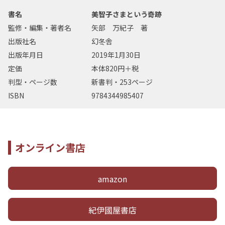
書名
美智子さまという奇跡
監修・編集・著者名
矢部 万紀子 著
出版社名
幻冬舎
出版年月日
2019年1月30日
定価
本体820円＋税
判型・ページ数
新書判・253ページ
ISBN
9784344985407
オンライン書店
amazon
紀伊國屋書店