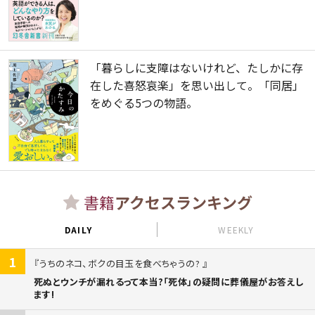
「暮らしに支障はないけれど、たしかに存
在した喜怒哀楽」を思い出して。「同居」
をめぐる5つの物語。
書籍
アクセスランキング
DAILY
WEEKLY
1
うちのネコ、ボクの目玉を食べちゃうの?
死ぬとウンチが漏れるって本当?「死体」の疑問に葬儀屋がお答えし
ます!