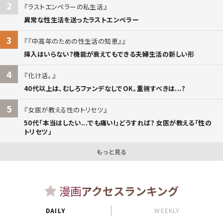
2
ラストエンペラーの私生活
異常な性生活を送ったラストエンペラー
3
『中高年のための性生活の知恵』
挿入はいらない?機能が衰えてもできる夫婦生活の新しい形
4
化け活。
40代以上は、むしろファンデなしでOK。重視すべきは...?
5
女医が教える性のトリセツ
50代「本当はしたい...でも痛い!」どうすれば? 女医が教える「性の
トリセツ」
もっと見る
漫画
アクセスランキング
DAILY
WEEKLY