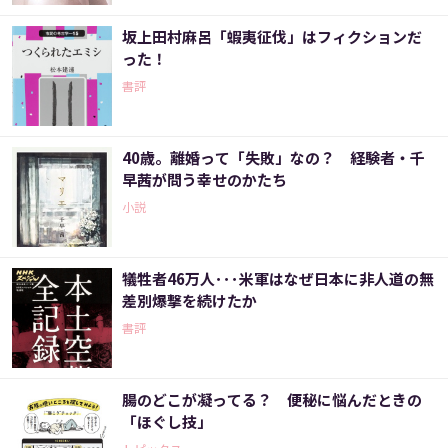
坂上田村麻呂「蝦夷征伐」はフィクションだ
った！
書評
40歳。離婚って「失敗」なの？ 経験者・千
早茜が問う幸せのかたち
小説
犠牲者46万人･･･米軍はなぜ日本に非人道の無
差別爆撃を続けたか
書評
腸のどこが凝ってる？ 便秘に悩んだときの
「ほぐし技」