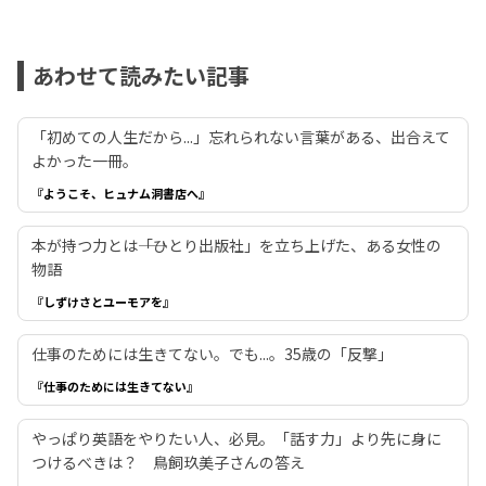
あわせて読みたい記事
「初めての人生だから...」忘れられない言葉がある、出合えて
よかった一冊。
『ようこそ、ヒュナム洞書店へ』
本が持つ力とは――「ひとり出版社」を立ち上げた、ある女性の
物語
『しずけさとユーモアを』
仕事のためには生きてない。でも...。35歳の「反撃」
『仕事のためには生きてない』
やっぱり英語をやりたい人、必見。「話す力」より先に身に
つけるべきは？ 鳥飼玖美子さんの答え