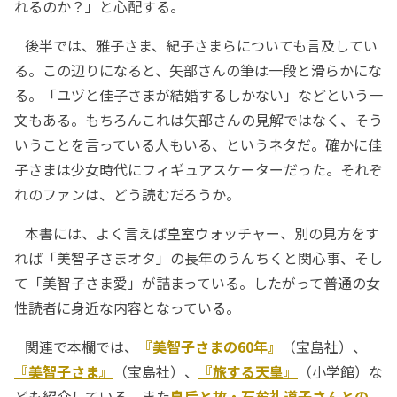
れるのか？」と心配する。
後半では、雅子さま、紀子さまらについても言及してい
る。この辺りになると、矢部さんの筆は一段と滑らかにな
る。「ユヅと佳子さまが結婚するしかない」などという一
文もある。もちろんこれは矢部さんの見解ではなく、そう
いうことを言っている人もいる、というネタだ。確かに佳
子さまは少女時代にフィギュアスケーターだった。それぞ
れのファンは、どう読むだろうか。
本書には、よく言えば皇室ウォッチャー、別の見方をす
れば「美智子さまオタ」の長年のうんちくと関心事、そし
て「美智子さま愛」が詰まっている。したがって普通の女
性読者に身近な内容となっている。
関連で本欄では、
『美智子さまの60年』
（宝島社）、
『美智子さま』
（宝島社）、
『旅する天皇』
（小学館）な
ども紹介している。また
皇后と故・石牟礼道子さんとの