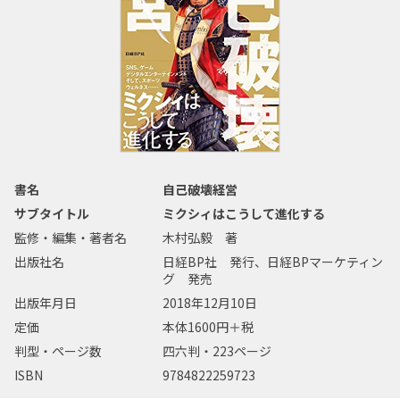
書名
自己破壊経営
サブタイトル
ミクシィはこうして進化する
監修・編集・著者名
木村弘毅 著
出版社名
日経BP社 発行、日経BPマーケティン
グ 発売
出版年月日
2018年12月10日
定価
本体1600円＋税
判型・ページ数
四六判・223ページ
ISBN
9784822259723