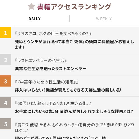
書籍
アクセスランキング
DAILY
WEEKLY
1
うちのネコ、ボクの目玉を食べちゃうの?
死ぬとウンチが漏れるって本当?「死体」の疑問に葬儀屋がお答えし
ます!
2
ラストエンペラーの私生活
異常な性生活を送ったラストエンペラー
3
『中高年のための性生活の知恵』
挿入はいらない?機能が衰えてもできる夫婦生活の新しい形
4
60代ひとり暮らし明るく楽しむ生きる術。
お手本にしたい62歳。Mimiさんがおしゃれで楽しそうな理由とは?
5
肩こり 便秘 たるみ むくみ うつうつを自分の手でときほぐす! ひとり
ほぐし
腸のどこが凝ってる? 便秘に悩んだときの「ほぐし技」