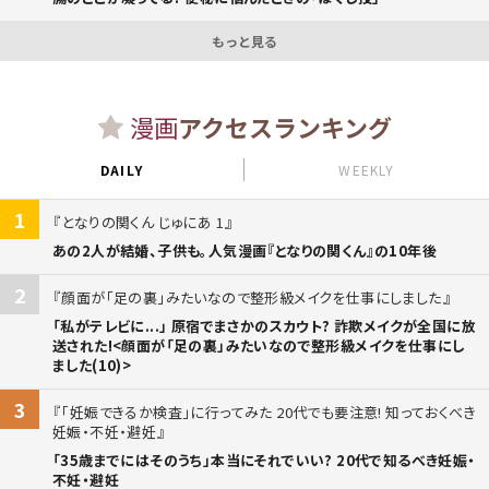
もっと見る
漫画
アクセスランキング
DAILY
WEEKLY
1
となりの関くん じゅにあ 1
あの2人が結婚、子供も。人気漫画『となりの関くん』の10年後
2
顔面が「足の裏」みたいなので整形級メイクを仕事にしました
「私がテレビに...」 原宿でまさかのスカウト? 詐欺メイクが全国に放
送された!<顔面が「足の裏」みたいなので整形級メイクを仕事にし
ました(10)>
3
「妊娠できるか検査」に行ってみた 20代でも要注意! 知っておくべき
妊娠・不妊・避妊
「35歳までにはそのうち」本当にそれでいい? 20代で知るべき妊娠・
不妊・避妊