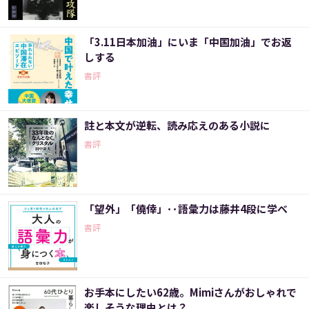
「3.11日本加油」にいま「中国加油」でお返
しする
書評
註と本文が逆転、読み応えのある小説に
書評
「望外」「僥倖」･･語彙力は藤井4段に学べ
書評
お手本にしたい62歳。Mimiさんがおしゃれで
楽しそうな理由とは？