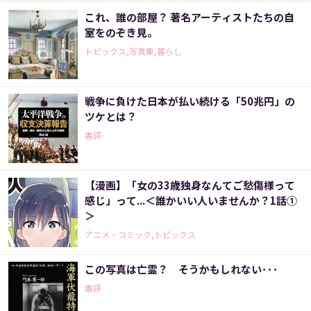
これ、誰の部屋？ 著名アーティストたちの自
室をのぞき見。
トピックス,写真集,暮らし
戦争に負けた日本が払い続ける「50兆円」の
ツケとは？
書評
【漫画】「女の33歳独身なんてご愁傷様って
感じ」って...＜誰かいい人いませんか？1話①
＞
アニメ・コミック,トピックス
この写真は亡霊？ そうかもしれない･･･
書評