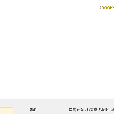
（
BOO
書名
写真で愉しむ東京「水流」