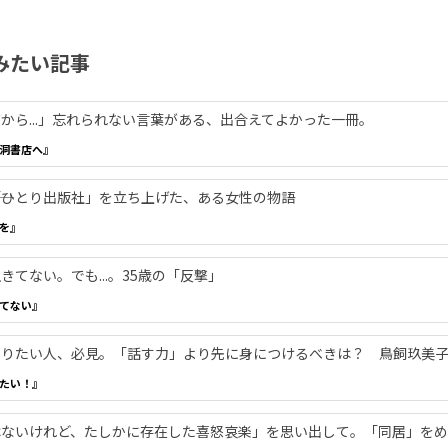
みたい記事
から...」忘れられない言葉がある、出合えてよかった一冊。
洞書店へ』
―「ひとり出版社」を立ち上げた、ある女性の物語
を』
てない。でも...。35歳の「反撃」
てない』
やりたい人、必見。「話す力」より先に身につけるべきは？ 鳥飼玖美
たい！』
ないけれど、たしかに存在した喜怒哀楽」を思い出して。「同居」をめ