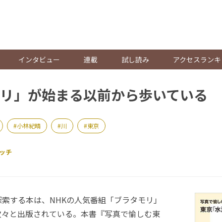
。
インタビュー
連載
試し読み
アクセスランキ
リ」が始まる以前から歩いている
小林紀晴
川
東京
ッチ
索する本は、NHKの人気番組「ブラタモリ」
次々と出版されている。本書『写真で愉しむ東