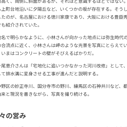
的高く、両側に斜面があるが、それほど意識するほどではない
る上町台地沿いに夕陽丘など、いくつかの坂が存在する。そう
したのが、名古屋における徳川家康であり、大阪における豊臣
でも紹介されていた。
名で明らかなように、小林さんが向かった地点には弥生時代
の合流点に近く、小林さんは岬のような光景を写真にとらえてい
、いまはコンクリートの壁がそびえるばかりだ。
尾恵介さんは「宅地化に追いつかなかった河川改修」として
して排水溝に変身させる工事が進んだと説明する。
野区の妙正寺川、国分寺市の野川、練馬区の石神井川など、
由来と現況を書きながら、写真を撮り続ける。
々の営み