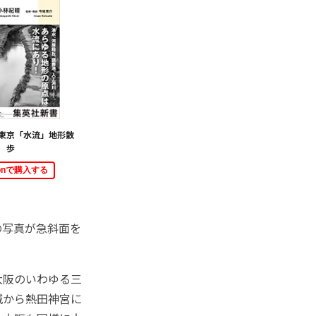
東京「水流」地形散
歩
zonで購入する
の写真が急斜面を
大阪のいわゆる三
城から熱田神宮に