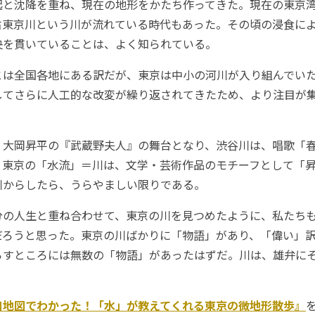
と沈降を重ね、現在の地形をかたち作ってきた。現在の東京
古東京川という川が流れている時代もあった。その頃の浸食に
央を貫いていることは、よく知られている。
は全国各地にある訳だが、東京は中小の河川が入り組んでいた
してさらに人工的な改変が繰り返されてきたため、より注目が
大岡昇平の『武蔵野夫人』の舞台となり、渋谷川は、唱歌「
、東京の「水流」＝川は、文学・芸術作品のモチーフとして「
川からしたら、うらやましい限りである。
の人生と重ね合わせて、東京の川を見つめたように、私たち
だろうと思った。東京の川ばかりに「物語」があり、「偉い」
らすところには無数の「物語」があったはずだ。川は、雄弁に
。
凹地図でわかった！「水」が教えてくれる東京の微地形散歩』