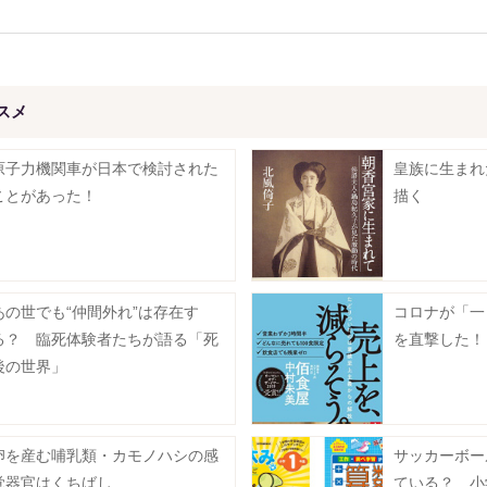
スメ
原子力機関車が日本で検討された
皇族に生まれ
ことがあった！
描く
あの世でも“仲間外れ”は存在す
コロナが「一
る？ 臨死体験者たちが語る「死
を直撃した！
後の世界」
卵を産む哺乳類・カモノハシの感
サッカーボー
覚器官はくちばし
ている？ 小