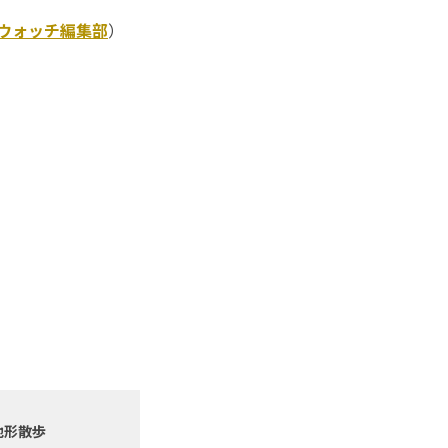
Kウォッチ編集部
）
地形散歩