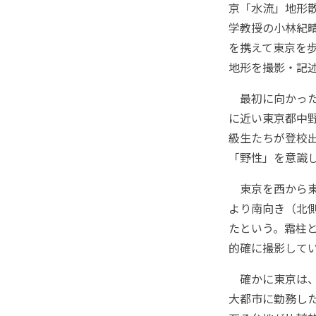
京「水流」地形
学教授の小林紀
を携えて東京を
地形を撮影・記
最初に向かった
に近い東京都中
級生たちが登校
「野性」を意識
東京を西から東
より南向き（北
たという。霜柱
的確に撮影して
確かに東京は、
大都市に勤務し