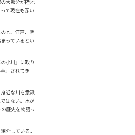
湾の大部分が陸地
よって現在も深い
のと、江戸、明
集まっているとい
春の小川」に取り
昇華」されてき
も身近な川を意識
訳ではない。水が
その歴史を物語っ
を紹介している。