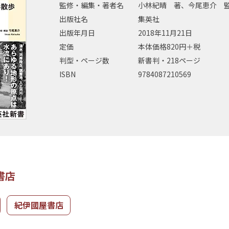
監修・編集・著者名
小林紀晴 著、今尾恵介 
出版社名
集英社
出版年月日
2018年11月21日
定価
本体価格820円＋税
判型・ページ数
新書判・218ページ
ISBN
9784087210569
書店
紀伊國屋書店