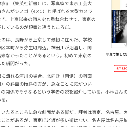
散歩』（集英社新書）は、写真家で東京工芸大
晴さんがシノゴ（4×5）と呼ばれる大型カメラ
歩き、上京以来の個人史と重ね合わせて、東京の
述しているのが類書と違うところだ。
のは、長野から上京して最初に住んだ、学校
野区本町から弥生町周辺。神田川が氾濫し、同
写真で愉しむ
出来なかったことがあるという。初めて東京の
した瞬間だった。
ama
に流れる河川の場合、北向き（南側）の斜面
側）の斜面の傾斜の方が、急なことに気がつい
との関係でそうなるという学者の説を紹介している。小林さん
いる。
いたるところに急な斜面がある街だ。評者は東京、名古屋、
たことがあるが、東京ほど坂が多い街はない。名古屋は名古屋