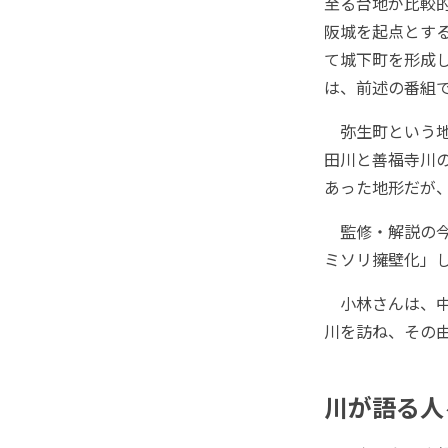
至る台地が比較
阪城を起点とす
て城下町を形成
は、前述の番組
弥生町という地
田川と善福寺川
あった地形だが
監修・解説の今
ミソリ擁壁化」
小林さんは、中
川を訪ね、その
川が語る人