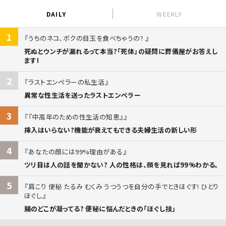
DAILY
WEEKLY
1
うちのネコ、ボクの目玉を食べちゃうの?
死ぬとウンチが漏れるって本当?「死体」の疑問に葬儀屋がお答えし
ます!
2
ラストエンペラーの私生活
異常な性生活を送ったラストエンペラー
3
『中高年のための性生活の知恵』
挿入はいらない?機能が衰えてもできる夫婦生活の新しい形
4
あなたの顔には99%理由がある
ツリ目は人の話を聞かない? 人の性格は、顔を見れば99%わかる。
5
肩こり 便秘 たるみ むくみ うつうつを自分の手でときほぐす! ひとり
ほぐし
腸のどこが凝ってる? 便秘に悩んだときの「ほぐし技」