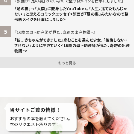
4
顔面が「足の裏」みたいなので整形級メイクを仕事にしました
「足の裏」→「人間」に変身したYouTuber。「人生、捨てたもんじゃ
ない!」と思えるコミックエッセイ<顔面が「足の裏」みたいなので整
形級メイクを仕事にしました>
5
16歳の母 ~助産師が見た、奇跡の出産物語~
「私...赤ちゃんができました」――産むことを選んだ少女。「後悔しない・
させない」ように生きていく<16歳の母 ~助産師が見た、奇跡の出産
物語~>
もっと見る
当サイトご覧の皆様！
おすすめの本を教えてください。
本のリクエスト承ります！