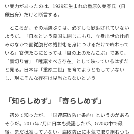
い実力があったのは、1939年生まれの重原久美春氏（日
銀出身）だけと断言する。
ところが、その活躍ぶりは、必ずしも歓迎されていない
ようだ。「日本という島国に閉じこもり、立身出世の仕組
みのなかで面従腹背の処世術を身につけるだけで終わって
いる」官僚たちにとっては「目の上のたんこぶ」であり、
「裏切り者」「唾棄すべき存在」として映っているはずだ
と見る。日本は「重原二世」を育てようともしていない
し、現にそんな存在は見当たらないという。
「知らしめず」「寄らしめず」
初めて知ったが、「国連腐敗防止条約」というのがある
そうだ。2017年7月に日本も受諾したが、G20の中で最
後。まだ批准していない。腐敗防止に本気で取り組むつも