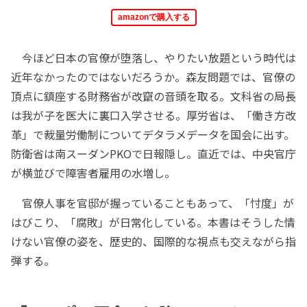
amazonで購入する
今ほど日本の官僚が堕落し、やりたい放題という時代は
近年なかったのではないだろうか。森友問題では、官僚の
頂点に鎮座する財務省が改竄の音頭を取る。文科省の局長
は我が子を医大に裏口入学させる。厚労省は、「働き方改
革」で裁量労働制についてデタラメデータを国会に出す。
防衛省は南スーダンPKOで日報隠し。直近では、中央官庁
が横並びで障害者雇用の水増し。
官僚人事を官邸が握っていることもあって、「忖度」が
はびこり、「腐敗」が日常化している。本書はそうした情
けない官僚の姿を、歴史的、国際的な視点も交えながら指
弾する。