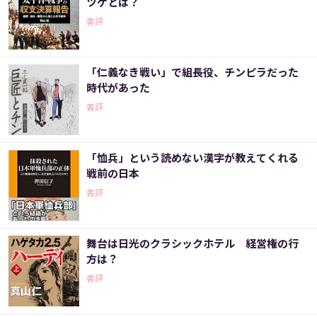
ツケとは？
書評
「仁義なき戦い」で組長役、チンピラだった
時代があった
書評
「恤兵」という読めない漢字が教えてくれる
戦前の日本
書評
舞台は日光のクラシックホテル 経営権の行
方は？
書評