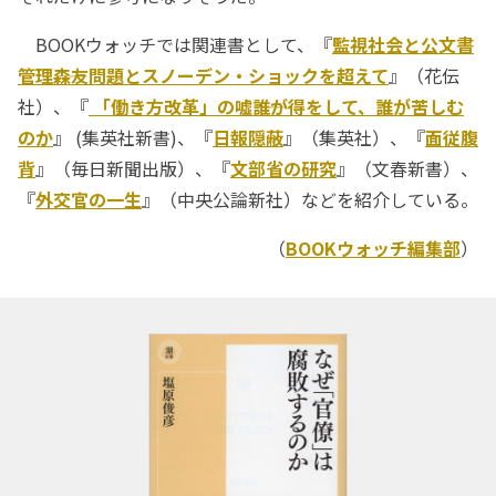
BOOKウォッチでは関連書として、『
監視社会と公文書
管理――森友問題とスノーデン・ショックを超えて
』（花伝
社）、『
「働き方改革」の嘘――誰が得をして、誰が苦しむ
のか
』 (集英社新書)、『
日報隠蔽
』（集英社）、『
面従腹
背
』（毎日新聞出版）、『
文部省の研究
』（文春新書）、
『
外交官の一生
』（中央公論新社）などを紹介している。
（
BOOKウォッチ編集部
）