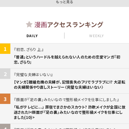
もっと見る
漫画
アクセスランキング
DAILY
WEEKLY
1
初恋、ざらり 上
「普通」というハードルを越えられない人のための恋愛マンガ『初
恋、ざらり』
2
完璧な夫婦はいない
【マンガ】離婚危機の夫婦が、記憶喪失のフリでラブラブに!? 大逆転
の夫婦関係やり直しストーリー〈完璧な夫婦はいない〉
3
顔面が「足の裏」みたいなので整形級メイクを仕事にしました
「私がテレビに...」 原宿でまさかのスカウト? 詐欺メイクが全国に放
送された!<顔面が「足の裏」みたいなので整形級メイクを仕事にし
ました(10)>