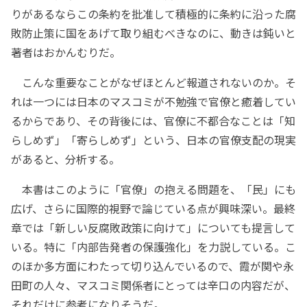
りがあるならこの条約を批准して積極的に条約に沿った腐
敗防止策に国をあげて取り組むべきなのに、動きは鈍いと
著者はおかんむりだ。
こんな重要なことがなぜほとんど報道されないのか。そ
れは一つには日本のマスコミが不勉強で官僚と癒着してい
るからであり、その背後には、官僚に不都合なことは「知
らしめず」「寄らしめず」という、日本の官僚支配の現実
があると、分析する。
本書はこのように「官僚」の抱える問題を、「民」にも
広げ、さらに国際的視野で論じている点が興味深い。最終
章では「新しい反腐敗政策に向けて」についても提言して
いる。特に「内部告発者の保護強化」を力説している。こ
のほか多方面にわたって切り込んでいるので、霞が関や永
田町の人々、マスコミ関係者にとっては辛口の内容だが、
それだけに参考になりそうだ。