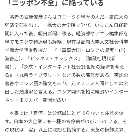
「ニッポン不全」に陥っている
著者の塩原俊彦さんはユニークな経歴の人だ。慶応大の
経済学部を出て、一橋大の大学院で学び、いったん日経新
聞に入った後、朝日新聞に移る。経済部やアエラ編集部を
経てモスクワ特派員も経験、現在は高知大学人文社会科学
学部大学院准教授だ。『「軍事大国」ロシアの虚実』(岩
波書店)、『ビジネス・エシックス』（講談社現代新
書）、『探求・インターネット社会――21世紀の経済を考え
る』（丸善ライブラリー）など多数の著作がある。英語の
著書やロシア語の論文もあり、元マスコミ人間としては突
出した勉強家と言える。ロシア関係を軸に経済やインター
ネットまでカバー範囲が広い。
本書では「官僚」は公務員にとどまらないと注意を促
す。日本の大企業にも一種の官僚病がはびこっている。そ
の現状は「官」以上に深刻と指摘する。東芝の粉飾決算、