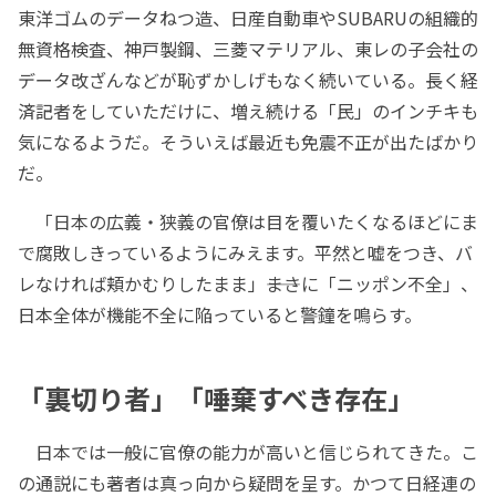
東洋ゴムのデータねつ造、日産自動車やSUBARUの組織的
無資格検査、神戸製鋼、三菱マテリアル、東レの子会社の
データ改ざんなどが恥ずかしげもなく続いている。長く経
済記者をしていただけに、増え続ける「民」のインチキも
気になるようだ。そういえば最近も免震不正が出たばかり
だ。
「日本の広義・狭義の官僚は目を覆いたくなるほどにま
で腐敗しきっているようにみえます。平然と嘘をつき、バ
レなければ頬かむりしたまま」――まさに「ニッポン不全」、
日本全体が機能不全に陥っていると警鐘を鳴らす。
「裏切り者」「唾棄すべき存在」
日本では一般に官僚の能力が高いと信じられてきた。こ
の通説にも著者は真っ向から疑問を呈す。かつて日経連の