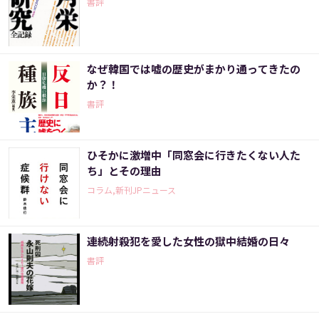
書評
なぜ韓国では嘘の歴史がまかり通ってきたの
か？！
書評
ひそかに激増中「同窓会に行きたくない人た
ち」とその理由
コラム,新刊JPニュース
連続射殺犯を愛した女性の獄中結婚の日々
書評