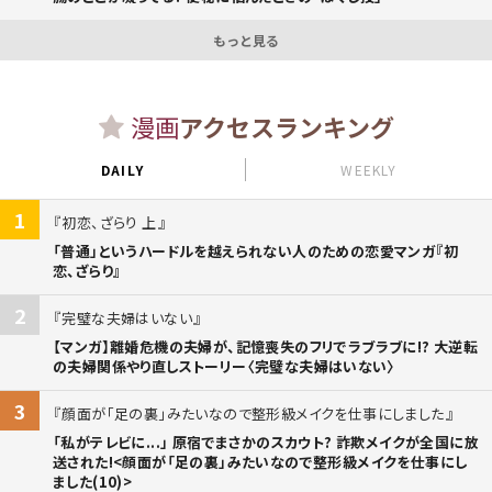
もっと見る
漫画
アクセスランキング
DAILY
WEEKLY
1
初恋、ざらり 上
「普通」というハードルを越えられない人のための恋愛マンガ『初
恋、ざらり』
2
完璧な夫婦はいない
【マンガ】離婚危機の夫婦が、記憶喪失のフリでラブラブに!? 大逆転
の夫婦関係やり直しストーリー〈完璧な夫婦はいない〉
3
顔面が「足の裏」みたいなので整形級メイクを仕事にしました
「私がテレビに...」 原宿でまさかのスカウト? 詐欺メイクが全国に放
送された!<顔面が「足の裏」みたいなので整形級メイクを仕事にし
ました(10)>