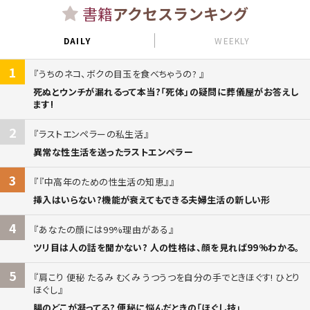
書籍
アクセスランキング
DAILY
WEEKLY
1
うちのネコ、ボクの目玉を食べちゃうの?
死ぬとウンチが漏れるって本当?「死体」の疑問に葬儀屋がお答えし
ます!
2
ラストエンペラーの私生活
異常な性生活を送ったラストエンペラー
3
『中高年のための性生活の知恵』
挿入はいらない?機能が衰えてもできる夫婦生活の新しい形
4
あなたの顔には99%理由がある
ツリ目は人の話を聞かない? 人の性格は、顔を見れば99%わかる。
5
肩こり 便秘 たるみ むくみ うつうつを自分の手でときほぐす! ひとり
ほぐし
腸のどこが凝ってる? 便秘に悩んだときの「ほぐし技」