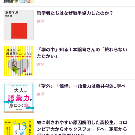
哲学者たちはなぜ戦争協力したのか？
書評
「塀の中」知る山本譲司さんの「終わらない
たたかい」
書評
「望外」「僥倖」･･語彙力は藤井4段に学べ
書評
蚊に刺されやすい原因解明した高校生、コロ
ンビア大からオックスフォードへ。家庭から