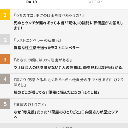
DAILY
WEEKLY
1
うちのネコ、ボクの目玉を食べちゃうの?
死ぬとウンチが漏れるって本当?「死体」の疑問に葬儀屋がお答えし
ます!
2
ラストエンペラーの私生活
異常な性生活を送ったラストエンペラー
3
あなたの顔には99%理由がある
ツリ目は人の話を聞かない? 人の性格は、顔を見れば99%わかる。
4
肩こり 便秘 たるみ むくみ うつうつを自分の手でときほぐす! ひとり
ほぐし
腸のどこが凝ってる? 便秘に悩んだときの「ほぐし技」
5
薬屋のひとりごと
なぜ「毒見役」だった?『薬屋のひとりごと』日向夏さんが歴史ツアー
へ!