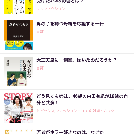
受けた3つの影響とは？
ノンフィクション
男の子を持つ母親を応援する一冊
書評
大正天皇に「側室」はいたのだろうか？
書評
どう見ても姉妹。46歳の内田有紀が18歳の自
分と共演！
トピックス,ファッション・コスメ,雑誌・ムック
若者がホラー好きなのは、なぜか