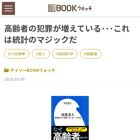
高齢者の犯罪が増えている･･･これ
は統計のマジックだ
川合伸幸
老人
認知科学
高齢者
デイリーBOOKウォッチ
2018/10/30