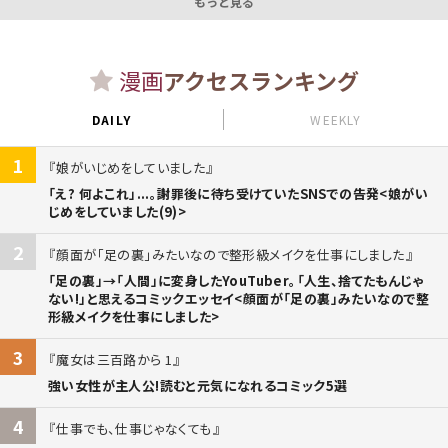
もっと見る
漫画
アクセスランキング
DAILY
WEEKLY
1
娘がいじめをしていました
「え? 何よこれ」...。謝罪後に待ち受けていたSNSでの告発<娘がい
じめをしていました(9)>
2
顔面が「足の裏」みたいなので整形級メイクを仕事にしました
「足の裏」→「人間」に変身したYouTuber。「人生、捨てたもんじゃ
ない!」と思えるコミックエッセイ<顔面が「足の裏」みたいなので整
形級メイクを仕事にしました>
3
魔女は三百路から 1
強い女性が主人公!読むと元気になれるコミック5選
4
仕事でも、仕事じゃなくても