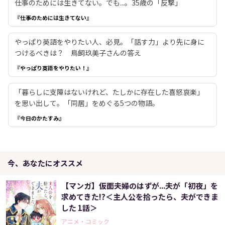
仕事のためには生きてない。でも...。35歳の「反撃」
『仕事のためには生きてない』
やっぱり英語をやりたい人、必見。「話す力」より先に身に
つけるべきは？ 鳥飼玖美子さんの答え
『やっぱり英語をやりたい！』
「暮らしに支障はないけれど、たしかに存在した喜怒哀楽」
を思い出して。「同居」をめぐる5つの物語。
『今日のかたすみ』
今、あなたにオススメ
【マンガ】仮面夫婦のはずが...夫が「初夜」を
求めてきた!?＜主人公を拾ったら、夫ができま
した 1話＞
アニメ・コミック