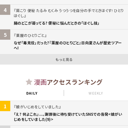
4
肩こり 便秘 たるみ むくみ うつうつを自分の手でときほぐす! ひとり
ほぐし
腸のどこが凝ってる? 便秘に悩んだときの「ほぐし技」
5
薬屋のひとりごと
なぜ「毒見役」だった?『薬屋のひとりごと』日向夏さんが歴史ツアー
へ!
もっと見る
漫画
アクセスランキング
DAILY
WEEKLY
1
娘がいじめをしていました
「え? 何よこれ」...。謝罪後に待ち受けていたSNSでの告発<娘がい
じめをしていました(9)>