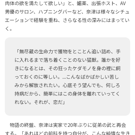
肉体の欲を満たして欲しい」と、媚薬、出張ホスト、AV
男優のサロン、ハプニングバーなど、奈津は様々なシチュ
エーションで経験を重ね、さらなる性の深みにはまってい
く。
「無尽蔵の生命力で獲物をとことん追い詰め、手
に入れるまで落ち着くことのない猛獣。誰かを好
きになるとは、その狂ったケダモノを身の裡に飼
っておくのに等しい。...こんなばかばかしい苦し
みから解放されたい。心底そう望んでも、何しろ
持病だから、簡単にはこの身体を離れていってく
れない。それが、恋だ」
物語の終盤、奈津は実家で20年ぶりに従弟の武と再会
する。「あれほどの前科を持つ自分が、こんな純情な生き