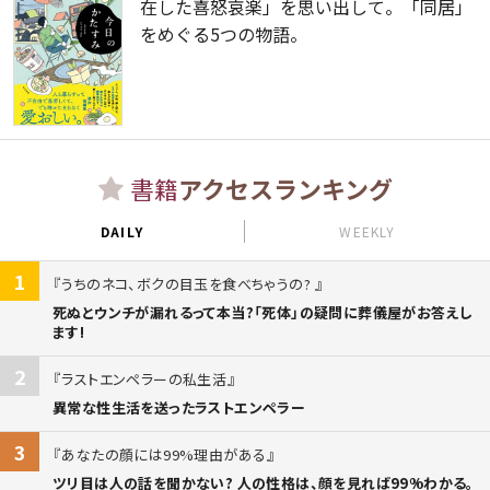
在した喜怒哀楽」を思い出して。「同居」
をめぐる5つの物語。
書籍
アクセスランキング
DAILY
WEEKLY
1
うちのネコ、ボクの目玉を食べちゃうの?
死ぬとウンチが漏れるって本当?「死体」の疑問に葬儀屋がお答えし
ます!
2
ラストエンペラーの私生活
異常な性生活を送ったラストエンペラー
3
あなたの顔には99%理由がある
ツリ目は人の話を聞かない? 人の性格は、顔を見れば99%わかる。