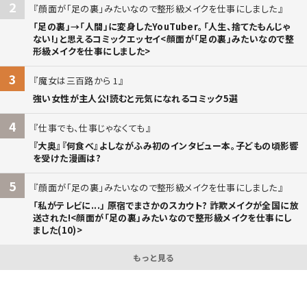
2
顔面が「足の裏」みたいなので整形級メイクを仕事にしました
「足の裏」→「人間」に変身したYouTuber。「人生、捨てたもんじゃ
ない!」と思えるコミックエッセイ<顔面が「足の裏」みたいなので整
形級メイクを仕事にしました>
3
魔女は三百路から 1
強い女性が主人公!読むと元気になれるコミック5選
4
仕事でも、仕事じゃなくても
『大奥』『何食べ』よしながふみ初のインタビュー本。子どもの頃影響
を受けた漫画は?
5
顔面が「足の裏」みたいなので整形級メイクを仕事にしました
「私がテレビに...」 原宿でまさかのスカウト? 詐欺メイクが全国に放
送された!<顔面が「足の裏」みたいなので整形級メイクを仕事にし
ました(10)>
もっと見る