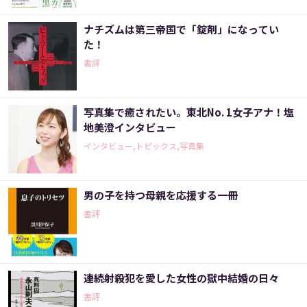
ナチズムは第三帝国で「錠剤」になってい
た！
書評
写真集で癒されたい。東北No. 1女子アナ！塩
地美澄インタビュー
インタビュー,トピックス,写真集
男の子を持つ母親を応援する一冊
書評
連続射殺犯を愛した女性の獄中結婚の日々
書評