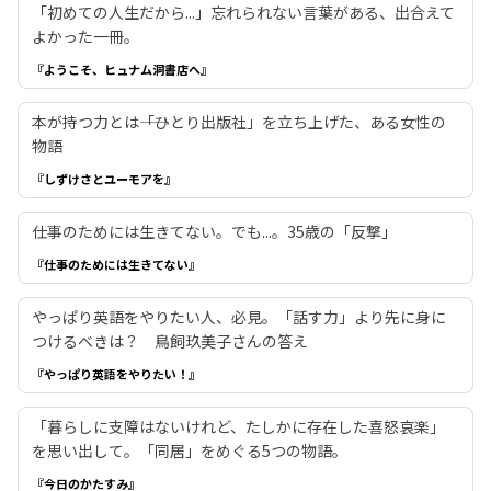
「初めての人生だから...」忘れられない言葉がある、出合えて
よかった一冊。
『ようこそ、ヒュナム洞書店へ』
本が持つ力とは――「ひとり出版社」を立ち上げた、ある女性の
物語
『しずけさとユーモアを』
仕事のためには生きてない。でも...。35歳の「反撃」
『仕事のためには生きてない』
やっぱり英語をやりたい人、必見。「話す力」より先に身に
つけるべきは？ 鳥飼玖美子さんの答え
『やっぱり英語をやりたい！』
「暮らしに支障はないけれど、たしかに存在した喜怒哀楽」
を思い出して。「同居」をめぐる5つの物語。
『今日のかたすみ』