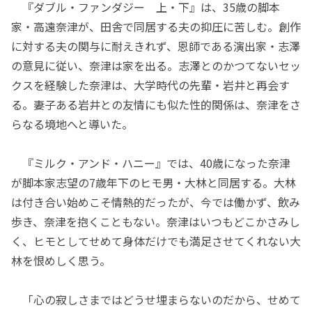
『ダブル・ファンダジー 上・下』は、35歳の脚本
家・高遠奈津が、田舎で同居する夫の抑圧に苦しむ。創作
に対する夫の関与に耐えきれず、恩師である演出家・志澤
の意見に従い、奈津は家を出る。志澤とのかつてないセッ
クスを経験した奈津は、大学時代の先輩・岩井と再会す
る。妻子ある岩井との友情にも似た性的関係は、奈津をさ
らなる境地へと導いた。
『ミルク・アンド・ハニー』では、40歳になった奈津
が脚本家志望の7歳年下のヒモ男・大林と同居する。大林
は付き合い始めこそ情熱的だったが、今では働かず、飲み
歩き、奈津を抱くこともない。奈津はいつもどこかさみし
く、ヒモとしてせめて身体だけでも満足させてくれない大
林を恨めしく思う。
「心の寂しさまではどうせ埋まらないのだから、せめて