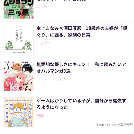
エッセイ
本上まなみ×澤田康彦 18歳差の夫婦が「順
ぐり」に綴る、家族の日常
エッセイ
無愛想な優しさにキュン！ 秋に読みたいア
オハルマンガ3選
アニメ・コミック
ゲームばかりしている子が、自分から勉強す
るようになった
書評
Recommended by