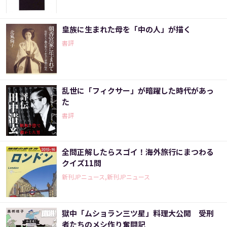
皇族に生まれた母を「中の人」が描く
書評
乱世に「フィクサー」が暗躍した時代があっ
た
書評
全問正解したらスゴイ！海外旅行にまつわる
クイズ11問
新刊JPニュース,新刊JPニュース
獄中「ムショラン三ツ星」料理大公開 受刑
者たちのメシ作り奮闘記