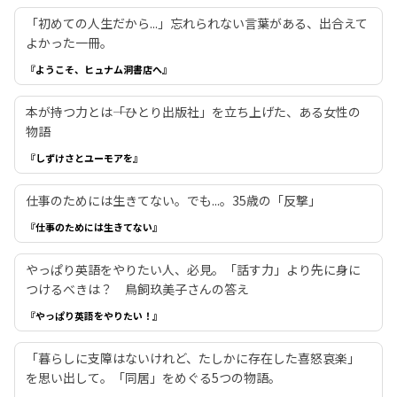
「初めての人生だから...」忘れられない言葉がある、出合えて
よかった一冊。
『ようこそ、ヒュナム洞書店へ』
本が持つ力とは――「ひとり出版社」を立ち上げた、ある女性の
物語
『しずけさとユーモアを』
仕事のためには生きてない。でも...。35歳の「反撃」
『仕事のためには生きてない』
やっぱり英語をやりたい人、必見。「話す力」より先に身に
つけるべきは？ 鳥飼玖美子さんの答え
『やっぱり英語をやりたい！』
「暮らしに支障はないけれど、たしかに存在した喜怒哀楽」
を思い出して。「同居」をめぐる5つの物語。