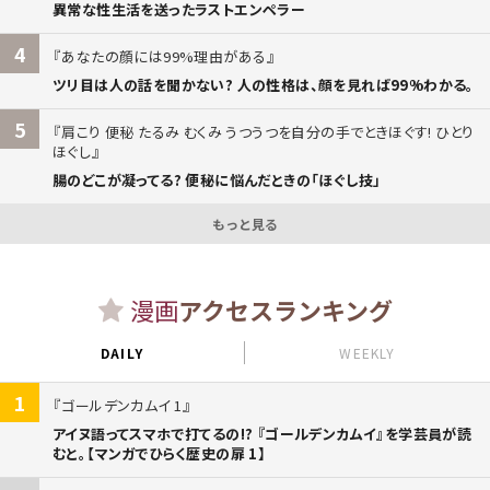
異常な性生活を送ったラストエンペラー
4
あなたの顔には99%理由がある
ツリ目は人の話を聞かない? 人の性格は、顔を見れば99%わかる。
5
肩こり 便秘 たるみ むくみ うつうつを自分の手でときほぐす! ひとり
ほぐし
腸のどこが凝ってる? 便秘に悩んだときの「ほぐし技」
もっと見る
漫画
アクセスランキング
DAILY
WEEKLY
1
ゴールデンカムイ 1
アイヌ語ってスマホで打てるの!? 『ゴールデンカムイ』を学芸員が読
むと。【マンガでひらく歴史の扉 1】