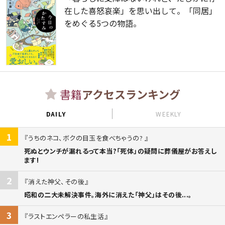
在した喜怒哀楽」を思い出して。「同居」
をめぐる5つの物語。
書籍
アクセスランキング
DAILY
WEEKLY
1
うちのネコ、ボクの目玉を食べちゃうの?
死ぬとウンチが漏れるって本当?「死体」の疑問に葬儀屋がお答えし
ます!
2
消えた神父、その後
昭和の二大未解決事件。海外に消えた「神父」はその後...。
3
ラストエンペラーの私生活