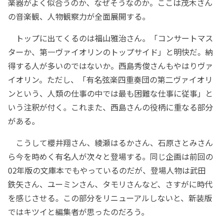
楽器がよく似合うのか、なぜそうなのか。ここは茂木さん
の音楽観、人物観察力が全面展開する。
トップに出てくるのは福山雅治さん。「コンサートマス
ターか、第一ヴァイオリンのトップサイド」と明快だ。納
得する人が多いのではないか。西島秀俊さんもやはりヴァ
イオリン。ただし、「有名弦楽四重奏団の第二ヴァイオリ
ンという、人類の仕事の中では最も困難な仕事に従事」と
いう注釈が付く。これまた、西島さんの役柄に重なる部分
がある。
こうして櫻井翔さん、綾瀬はるかさん、石原さとみさん
ら今を時めく有名人が次々と登場する。同じ企画は前回の
02年版の文庫本でもやっているのだが、登場人物は武田
鉄矢さん、ユーミンさん、タモリさんなど、さすがに時代
を感じさせる。この部分をリニューアルしないと、新装版
ではキツイと編集者が思ったのだろう。