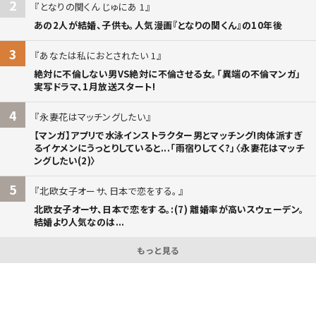
2
となりの関くん じゅにあ 1
あの2人が結婚、子供も。人気漫画『となりの関くん』の10年後
3
あなたは私におとされたい 1
絶対に不倫しない男VS絶対に不倫させる女。「異端の不倫マンガ」
実写ドラマ、1月放送スタート!
4
永妻花はマッチングしたい
【マンガ】アプリで水泳インストラクター男とマッチング!肉体派すぎ
るイケメンにうっとりしていると...「雨宿りしてく?」〈永妻花はマッチ
ングしたい(2)〉
5
北欧女子オーサ、日本で恋をする。
北欧女子オーサ、日本で恋をする。:(7) 離婚率が高いスウェーデン。
結婚より人気なのは...
もっと見る