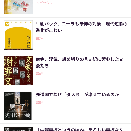
トピックス
牛乳パック、コーラも恐怖の対象 現代短歌の
進化がこわい
書評
借金、浮気、締め切りの言い訳に苦心した文
豪たち
書評
先進国でなぜ「ダメ男」が増えているのか
書評
「中野学校というのはね、恐ろしい学校なん