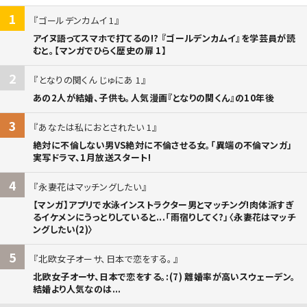
1
ゴールデンカムイ 1
アイヌ語ってスマホで打てるの!? 『ゴールデンカムイ』を学芸員が読
むと。【マンガでひらく歴史の扉 1】
2
となりの関くん じゅにあ 1
あの2人が結婚、子供も。人気漫画『となりの関くん』の10年後
3
あなたは私におとされたい 1
絶対に不倫しない男VS絶対に不倫させる女。「異端の不倫マンガ」
実写ドラマ、1月放送スタート!
4
永妻花はマッチングしたい
【マンガ】アプリで水泳インストラクター男とマッチング!肉体派すぎ
るイケメンにうっとりしていると...「雨宿りしてく?」〈永妻花はマッチ
ングしたい(2)〉
5
北欧女子オーサ、日本で恋をする。
北欧女子オーサ、日本で恋をする。:(7) 離婚率が高いスウェーデン。
結婚より人気なのは...