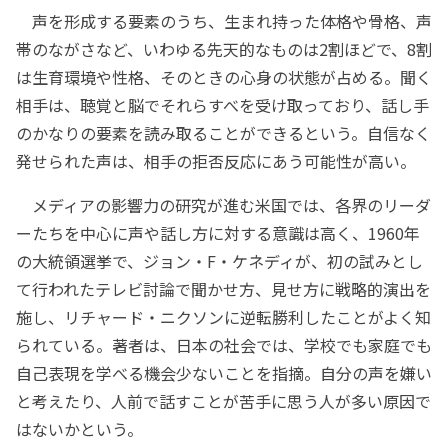
声を形成する要素のうち、生まれ持った体格や骨格、声
帯のながさなど、いわゆる先天的なものは2割ほどで、8割
は生育環境や性格、そのときの心身の状態が占める。聞く
相手は、聴覚と脳でそれらすべを受け取っており、話し手
のかなりの要素を読み取ることができるという。自信なく
発せられた声は、相手の拒否反応にあう可能性が高い。
メディアの影響力の研究が進む米国では、各界のリーダ
ーたちを中心に声や話し方に対する意識は高く、1960年
の大統領選挙で、ジョン・F・ケネディが、初の試みとし
て行われたテレビ討論で聞かせ方、見せ方に戦略的演出を
施し、リチャード・ニクソンに逆転勝利したことがよく知
られている。著者は、日本の社会では、学校でも家庭でも
自己表現を学べる機会少ないことを指摘。自分の声を嫌い
と考えたり、人前で話すことが苦手に思う人が多い原因で
はないかという。