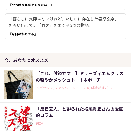
『やっぱり英語をやりたい！』
「暮らしに支障はないけれど、たしかに存在した喜怒哀楽」
を思い出して。「同居」をめぐる5つの物語。
『今日のかたすみ』
今、あなたにオススメ
【これ、付録です！】ドゥーズィエムクラス
の軽やかメッシュトート&ポーチ
トピックス,ファッション・コスメ,付録がすごい
「反日芸人」と誹られた松尾貴史さんの愛国
的コラム
書評