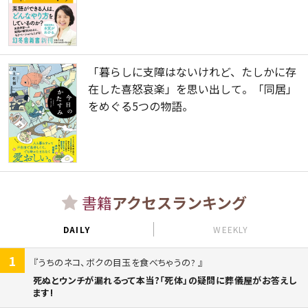
「暮らしに支障はないけれど、たしかに存
在した喜怒哀楽」を思い出して。「同居」
をめぐる5つの物語。
書籍
アクセスランキング
DAILY
WEEKLY
1
うちのネコ、ボクの目玉を食べちゃうの?
死ぬとウンチが漏れるって本当?「死体」の疑問に葬儀屋がお答えし
ます!