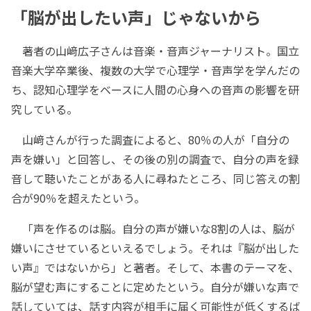
「脳が出したい声」じゃないから
著者の山﨑広子さんは音楽・音声ジャーナリスト。国立
音楽大学卒業後、複数の大学で心理学・音声学を学んだの
ち、認知心理学をベースに人間の心身への音声の影響を研
究している。
山﨑さんが行った調査によると、80％の人が「自分の
声を嫌い」と回答し、その後の別の調査で、自分の声を録
音して聴いたことがある人に尋ねたところ、同じ答えの割
合が90％を超えたという。
「声を作るのは脳。自分の声が嫌いな8割の人は、脳が
嫌いにさせているといえるでしょう。それは『脳が出した
い声』ではないから」と著者。そして、本書のテーマを、
脳が望む声にすることに定めたという。自分が嫌いな声で
話していては、話す内容が相手に届く可能性が低くするば