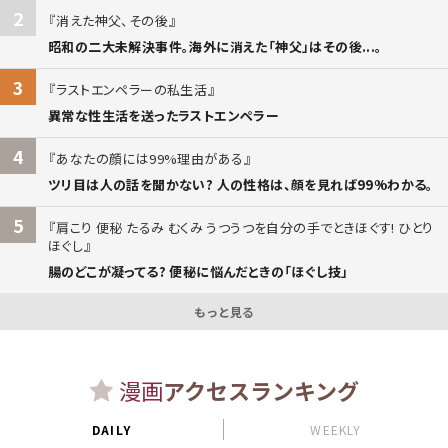
2
消えた神父、その後
昭和の二大未解決事件。海外に消えた「神父」はその後...。
3
ラストエンペラーの私生活
異常な性生活を送ったラストエンペラー
4
あなたの顔には99%理由がある
ツリ目は人の話を聞かない? 人の性格は、顔を見れば99%わかる。
5
肩こり 便秘 たるみ むくみ うつうつを自分の手でときほぐす! ひとり
ほぐし
腸のどこが凝ってる? 便秘に悩んだときの「ほぐし技」
もっと見る
漫画
アクセスランキング
DAILY
WEEKLY