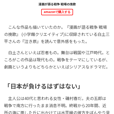
漫画が語る戦争 戦場の挽歌
amazonで購入する
こんな作品も描いていたのか。『漫画が語る戦争 戦場
の挽歌』 (小学館クリエイティブ)に収録されている白土三
平さんの『泣き原』を読んで意外感をもった。
白土さんといえば忍者もの。舞台は戦国や江戸時代。と
ころがこの作品は現代もの。戦争をテーマにしているが、
劇画というよりもどちらかといえばシリアスなドラマだ。
「日本が負けるはずはない」
主人公は40代と思われる女性・磯村春だ。夫の五郎は
戦争で南方に行ったまま消息不明。終戦から20年間、近
所の海に面した丘に出かけては水平線の彼方をぼんやり見