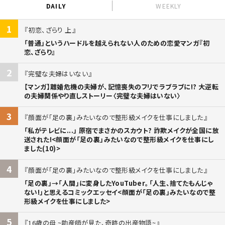
DAILY
WEEKLY
1
初恋、ざらり 上
「普通」というハードルを越えられない人のための恋愛マンガ『初
恋、ざらり』
2
完璧な夫婦はいない
【マンガ】離婚危機の夫婦が、記憶喪失のフリでラブラブに!? 大逆転
の夫婦関係やり直しストーリー〈完璧な夫婦はいない〉
3
顔面が「足の裏」みたいなので整形級メイクを仕事にしました
「私がテレビに...」 原宿でまさかのスカウト? 詐欺メイクが全国に放
送された!<顔面が「足の裏」みたいなので整形級メイクを仕事にし
ました(10)>
4
顔面が「足の裏」みたいなので整形級メイクを仕事にしました
「足の裏」→「人間」に変身したYouTuber。「人生、捨てたもんじゃ
ない!」と思えるコミックエッセイ<顔面が「足の裏」みたいなので整
形級メイクを仕事にしました>
5
16歳の母 ~助産師が見た、奇跡の出産物語~