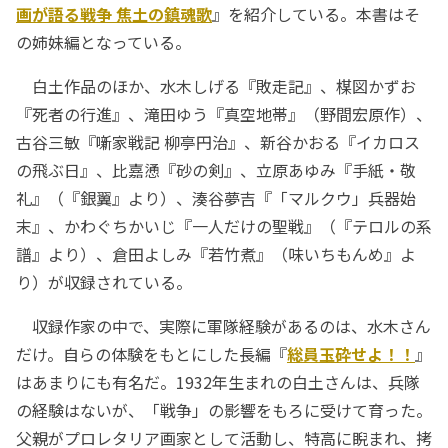
画が語る戦争 焦土の鎮魂歌
』を紹介している。本書はそ
の姉妹編となっている。
白土作品のほか、水木しげる『敗走記』、楳図かずお
『死者の行進』、滝田ゆう『真空地帯』（野間宏原作）、
古谷三敏『噺家戦記 柳亭円治』、新谷かおる『イカロス
の飛ぶ日』、比嘉慂『砂の剣』、立原あゆみ『手紙・敬
礼』（『銀翼』より）、湊谷夢吉『「マルクウ」兵器始
末』、かわぐちかいじ『一人だけの聖戦』（『テロルの系
譜』より）、倉田よしみ『若竹煮』（味いちもんめ』よ
り）が収録されている。
収録作家の中で、実際に軍隊経験があるのは、水木さん
だけ。自らの体験をもとにした長編『
総員玉砕せよ！！
』
はあまりにも有名だ。1932年生まれの白土さんは、兵隊
の経験はないが、「戦争」の影響をもろに受けて育った。
父親がプロレタリア画家として活動し、特高に睨まれ、拷