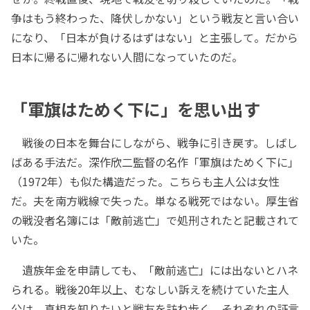
争はもう終わった、降伏しかない」という戦友と言い合い
になり、「日本が負けるはずはない」と主張して。だから
日本に帰るに帰れない人間になっていたのだ。
「軍旗はためく下に」を思い出す
戦後の日本を舞台にしながら、戦争に引き戻す。しばし
ばある手法だ。深作欣二監督の名作「軍旗はためく下に」
（1972年）も似た構造だった。こちらも主人公は女性
だ。夫を南方戦線で失った。単なる戦死ではない。厚生省
の戦没者名簿には「敵前逃亡」で処刑されたと記載されて
いた。
遺族年金を申請しても、「敵前逃亡」には出ないとハネ
られる。戦後20年以上、むなしい訴えを続けていた主人
公は、真相を知りたいと戦友を訪ね歩く。それぞれの証言