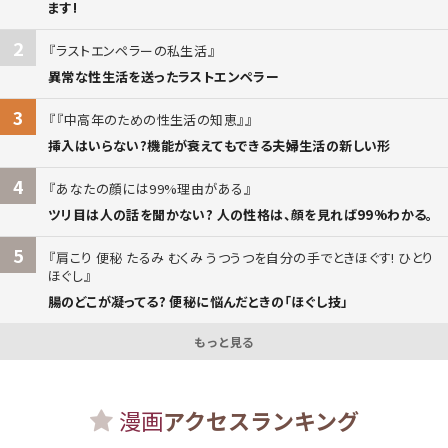
ます!
2
ラストエンペラーの私生活
異常な性生活を送ったラストエンペラー
3
『中高年のための性生活の知恵』
挿入はいらない?機能が衰えてもできる夫婦生活の新しい形
4
あなたの顔には99%理由がある
ツリ目は人の話を聞かない? 人の性格は、顔を見れば99%わかる。
5
肩こり 便秘 たるみ むくみ うつうつを自分の手でときほぐす! ひとり
ほぐし
腸のどこが凝ってる? 便秘に悩んだときの「ほぐし技」
もっと見る
漫画
アクセスランキング