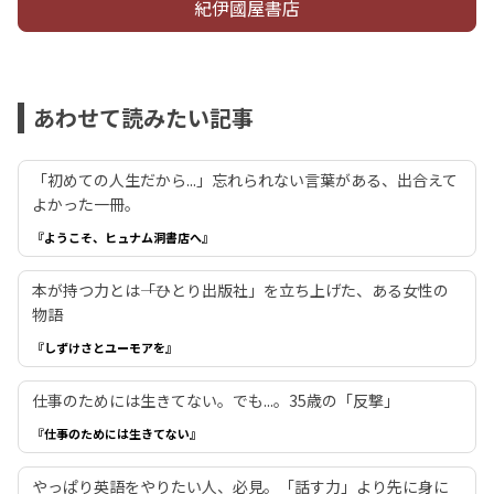
紀伊國屋書店
あわせて読みたい記事
「初めての人生だから...」忘れられない言葉がある、出合えて
よかった一冊。
『ようこそ、ヒュナム洞書店へ』
本が持つ力とは――「ひとり出版社」を立ち上げた、ある女性の
物語
『しずけさとユーモアを』
仕事のためには生きてない。でも...。35歳の「反撃」
『仕事のためには生きてない』
やっぱり英語をやりたい人、必見。「話す力」より先に身に