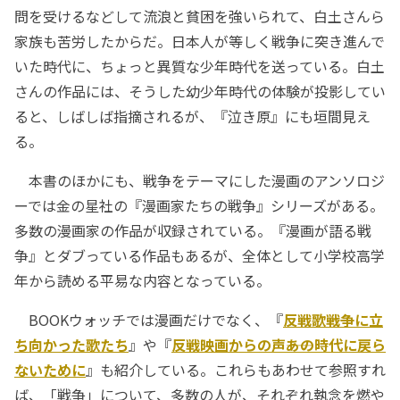
問を受けるなどして流浪と貧困を強いられて、白土さんら
家族も苦労したからだ。日本人が等しく戦争に突き進んで
いた時代に、ちょっと異質な少年時代を送っている。白土
さんの作品には、そうした幼少年時代の体験が投影してい
ると、しばしば指摘されるが、『泣き原』にも垣間見え
る。
本書のほかにも、戦争をテーマにした漫画のアンソロジ
ーでは金の星社の『漫画家たちの戦争』シリーズがある。
多数の漫画家の作品が収録されている。『漫画が語る戦
争』とダブっている作品もあるが、全体として小学校高学
年から読める平易な内容となっている。
BOOKウォッチでは漫画だけでなく、『
反戦歌――戦争に立
ち向かった歌たち
』や『
反戦映画からの声――あの時代に戻ら
ないために
』も紹介している。これらもあわせて参照すれ
ば、「戦争」について、多数の人が、それぞれ執念を燃や