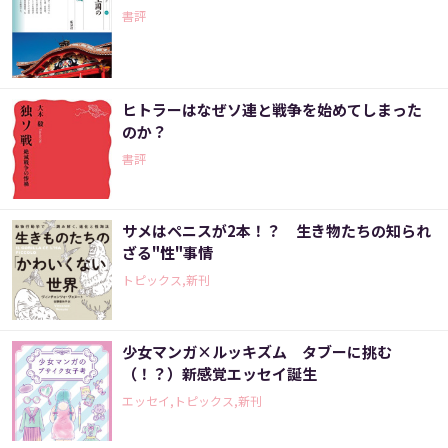
書評
ヒトラーはなぜソ連と戦争を始めてしまった
のか？
書評
サメはペニスが2本！？ 生き物たちの知られ
ざる"性"事情
トピックス,新刊
少女マンガ×ルッキズム タブーに挑む
（！？）新感覚エッセイ誕生
エッセイ,トピックス,新刊