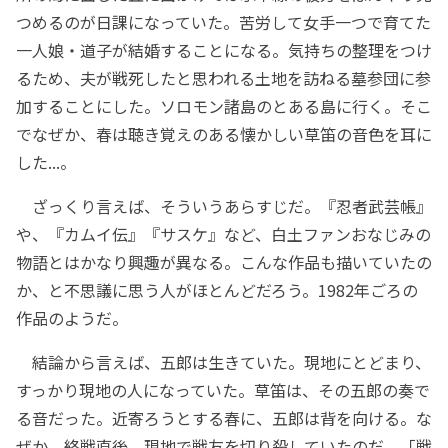
つめるのが日課になっていた。苦労して女手一つで育てた
一人娘・道子が結婚することになる。気持ちの整理をつけ
るため、夫が戦死したと思われる土地を訪ねる墓参団に参
加することにした。ソロモン諸島のとある島に行く。そこ
でなぜか、春は聴き覚えのある懐かしい草笛の音色を耳に
した...。
ざっくり言えば、そういうあらすじだ。『忍者武芸帳』
や、『カムイ伝』『サスケ』など、白土ファンおなじみの
物語とはかなり興趣が異なる。こんな作品も描いていたの
か、と不思議に思う人がほとんどだろう。1982年ごろの
作品のようだ。
結論から言えば、五郎は生きていた。現地にとどまり、
すっかり現地の人になっていた。草笛は、その五郎の奏で
る音だった。近寄ろうとする春に、五郎は背を向ける。な
ぜか。終戦直後、現地で戦友を切り殺していたのだ。「戦