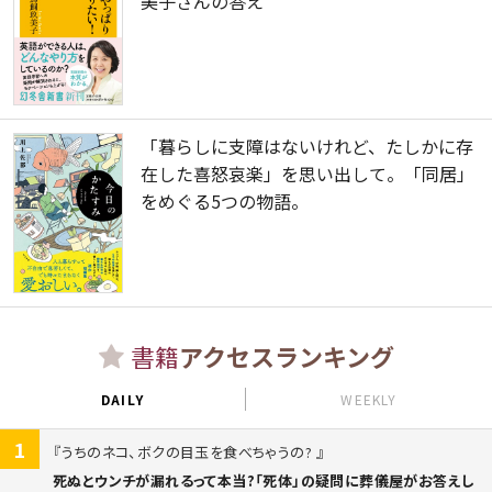
美子さんの答え
「暮らしに支障はないけれど、たしかに存
在した喜怒哀楽」を思い出して。「同居」
をめぐる5つの物語。
書籍
アクセスランキング
DAILY
WEEKLY
1
うちのネコ、ボクの目玉を食べちゃうの?
死ぬとウンチが漏れるって本当?「死体」の疑問に葬儀屋がお答えし