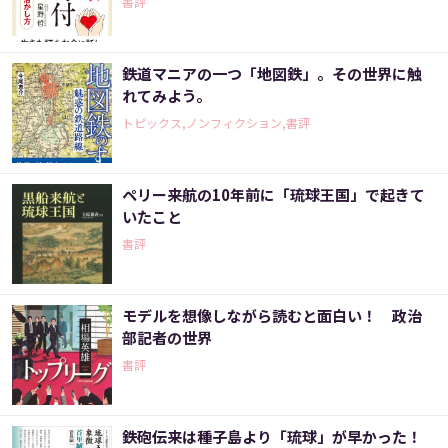
書評
鉄道マニアの一つ「地図鉄」。その世界に触
れてみよう。
トピックス,ノンフィクション,書評
ペリー来航の10年前に「琉球王国」で起きて
いたこと
書評
モデルを想像しながら読むと面白い！ 政治
部記者の世界
書評
鉄砲伝来は種子島より「琉球」が早かった！