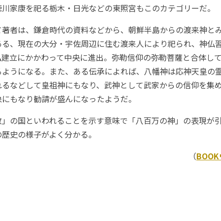
徳川家康を祀る栃木・日光などの東照宮もこのカテゴリーだ。
著者は、鎌倉時代の資料などから、朝鮮半島からの渡来神と
ある、現在の大分・宇佐周辺に住む渡来人により祀られ、神仏
仏建立にかかわって中央に進出。弥勒信仰の弥勒菩薩と合体し
るようになる。また、ある伝承によれば、八幡神は応神天皇の
れるなどして皇祖神にもなり、武神として武家からの信仰を集
象にもなり勧請が盛んになったようだ。
」の国といわれることを示す意味で「八百万の神」の表現が
の歴史の様子がよく分かる。
（
BOO