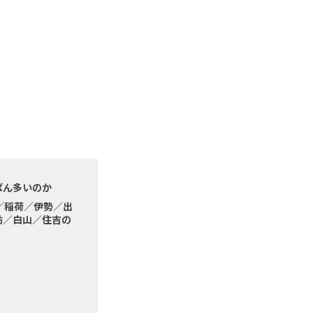
ばん多いのか
／稲荷／伊勢／出
訪／白山／住吉の