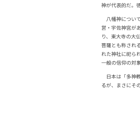
神が代表的だ。
八幡神について
営・宇佐神宮が
り、東大寺の大
菩薩とも称され
れた神社に祀ら
一般の信仰の対
日本は「多神教
るが、まさにそ