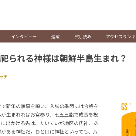
。
インタビュー
連載
試し読み
アクセスランキ
祀られる神様は朝鮮半島生まれ？
ッチ
で新年の無事を願い、入試の季節には合格を
もが生まれればお宮参り、七五三詣で成長を祝
めに出かける先は、たいていが地区の氏神、あ
縁がある神社だ。ひと口に神社といっても、八