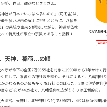
、伊勢、春日、諏訪などさまざま。
神社が日本でいちばん多いのか』(幻冬舎)は、
が最も多い理由の解明に挑むとともに、八幡を
神社」の系統や由来を解説しながら、神道が仏教
なぜ八幡神社
比べて特異性が際立つ宗教であること指摘す
ama
、天神、稲荷...の順
庁が傘下の全国7万9355社を対象に1990年から7年かけて
を引用して、系統別の神社数を紹介。それによると、八幡神社
かかわるものが最も多く7817社にのぼった。2位は伊勢信仰(
宮など)だが4425社で、八幡信仰の広がりぶりは圧倒的だ。
天満宮、天神社、北野神社など)で3953社、4位は稲荷信仰(