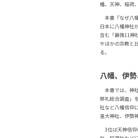
幡、天神、稲荷
本書『なぜ八幡
日本に八幡神社
含む「最強11
やほかの宗教と
る。
八幡、伊勢
本書では、神社本
祭礼総合調査」
社など八幡信仰に
皇大神社、伊勢神
3位は天神信仰(