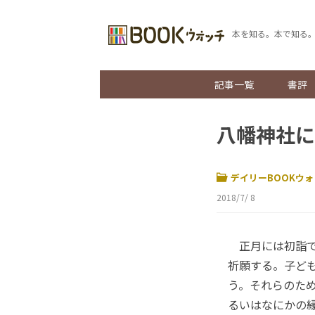
本を知る。本で知る
記事一覧
書評
八幡神社に
デイリーBOOKウォ
2018/7/ 8
正月には初詣で
祈願する。子ど
う。それらのた
るいはなにかの