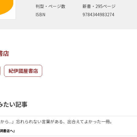
判型・ページ数
新書・295ページ
ISBN
9784344983274
書店
紀伊國屋書店
みたい記事
から...」忘れられない言葉がある、出合えてよかった一冊。
洞書店へ』