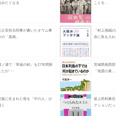
読みたくなる
ことを...
元公安担当刑事が書いたオウム事
『村上海賊の
件の「真相」
赤に朱を入れ
壇ノ浦で「草薙の剣」を27年間探
茨城県南西部
したが･･･
「地震の巣」
皇族に生まれた母を「中の人」が
坂上田村麻呂
描く
クションだっ