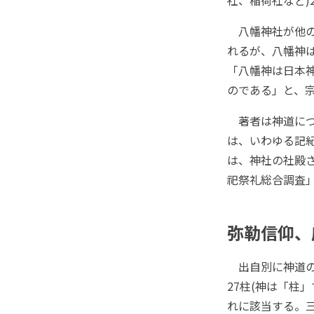
社、稲荷社など)2
八幡神社が他の
れるが、八幡神
「八幡神は日本
のである」と、
著者は神道につ
は、いわゆる記
は、神社の社殿
祀祭礼総合調査」
弥勒信仰、
出自別に神道の
27柱(神は「柱
れに該当する。