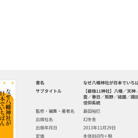
書名
なぜ八幡神社が日本でいち
サブタイトル
【最強11神社】八幡／天神
雲／春日／熊野／祗園／諏
信仰系統
監修・編集・著者名
島田裕巳
出版社名
幻冬舎
出版年月日
2013年11月29日
定価
本体860円＋税