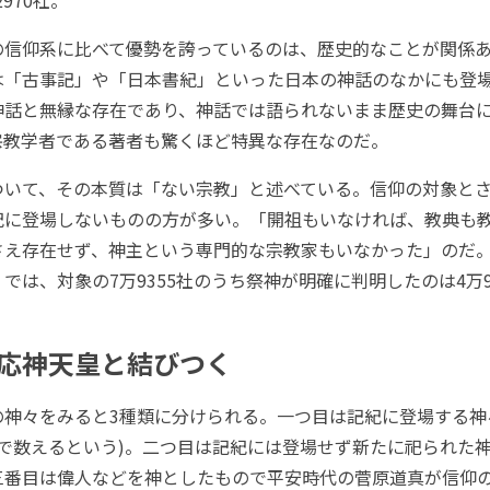
970社。
信仰系に比べて優勢を誇っているのは、歴史的なことが関係あ
は「古事記」や「日本書紀」といった日本の神話のなかにも登
神話と無縁な存在であり、神話では語られないまま歴史の舞台
宗教学者である著者も驚くほど特異な存在なのだ。
いて、その本質は「ない宗教」と述べている。信仰の対象とさ
紀に登場しないものの方が多い。「開祖もいなければ、教典も
さえ存在せず、神主という専門的な宗教家もいなかった」のだ
では、対象の7万9355社のうち祭神が明確に判明したのは4万9
応神天皇と結びつく
神々をみると3種類に分けられる。一つ目は記紀に登場する神
」で数えるという)。二つ目は記紀には登場せず新たに祀られた
三番目は偉人などを神としたもので平安時代の菅原道真が信仰