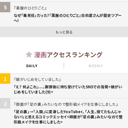
5
薬屋のひとりごと
なぜ「毒見役」だった?『薬屋のひとりごと』日向夏さんが歴史ツアー
へ!
もっと見る
漫画
アクセスランキング
DAILY
WEEKLY
1
娘がいじめをしていました
「え? 何よこれ」...。謝罪後に待ち受けていたSNSでの告発<娘がい
じめをしていました(9)>
2
顔面が「足の裏」みたいなので整形級メイクを仕事にしました
「足の裏」→「人間」に変身したYouTuber。「人生、捨てたもんじゃ
ない!」と思えるコミックエッセイ<顔面が「足の裏」みたいなので整
形級メイクを仕事にしました>