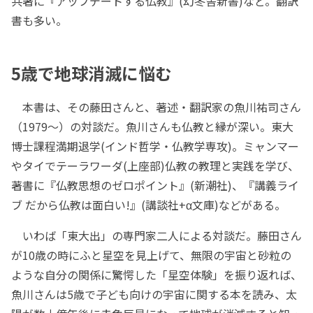
共著に『アップデートする仏教』(幻冬舎新書)など。翻訳
書も多い。
5歳で地球消滅に悩む
本書は、その藤田さんと、著述・翻訳家の魚川祐司さん
（1979～）の対談だ。魚川さんも仏教と縁が深い。東大
博士課程満期退学(インド哲学・仏教学専攻)。ミャンマー
やタイでテーラワーダ(上座部)仏教の教理と実践を学び、
著書に『仏教思想のゼロポイント』(新潮社)、『講義ライ
ブ だから仏教は面白い!』(講談社+α文庫)などがある。
いわば「東大出」の専門家二人による対談だ。藤田さん
が10歳の時にふと星空を見上げて、無限の宇宙と砂粒の
ような自分の関係に驚愕した「星空体験」を振り返れば、
魚川さんは5歳で子ども向けの宇宙に関する本を読み、太