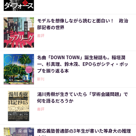
モデルを想像しながら読むと面白い！ 政治
部記者の世界
書評
名曲「DOWN TOWN」誕生秘話も。稲垣潤
一、杉真理、鈴木茂、EPOらがシティ・ポッ
プを振り返る本
新刊
湯川秀樹が生きていたら「学術会議問題」で
何を語るだろうか
書評
慶応義塾普通部の3年生が書いた等身大の推理