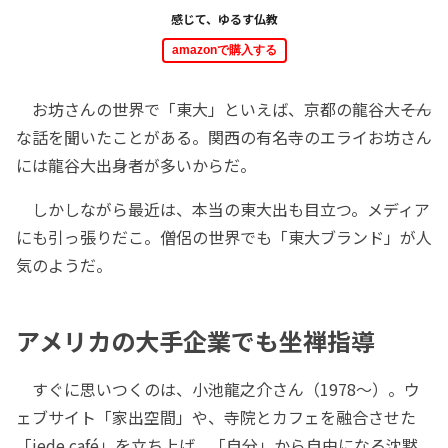
感じて、ゆるす仏教
amazonで購入する
お坊さんの世界で「東大」といえば、京都の龍谷大――そん
な話を聞いたことがある。関西の有名寺のエライお坊さん
には龍谷大出身者が多いからだ。
しかしながら最近は、本当の東大出も目立つ。メディア
にも引っ張りだこ。僧侶の世界でも「東大ブランド」が人
気のようだ。
アメリカの大手企業でも坐禅指導
すぐに思いつくのは、小池龍之介さん（1978～）。ウ
ェブサイト「家出空間」や、寺院とカフェを融合させた
「iede café」を立ち上げ、「自分」から自由になる沈黙