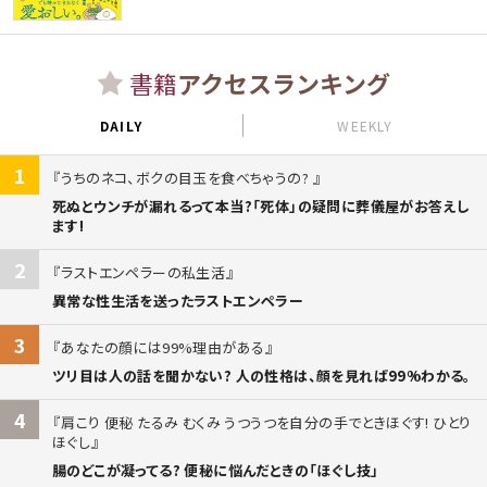
書籍
アクセスランキング
DAILY
WEEKLY
1
うちのネコ、ボクの目玉を食べちゃうの?
死ぬとウンチが漏れるって本当?「死体」の疑問に葬儀屋がお答えし
ます!
2
ラストエンペラーの私生活
異常な性生活を送ったラストエンペラー
3
あなたの顔には99%理由がある
ツリ目は人の話を聞かない? 人の性格は、顔を見れば99%わかる。
4
肩こり 便秘 たるみ むくみ うつうつを自分の手でときほぐす! ひとり
ほぐし
腸のどこが凝ってる? 便秘に悩んだときの「ほぐし技」