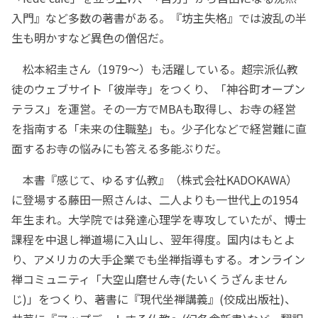
入門』など多数の著書がある。『坊主失格』では波乱の半
生も明かすなど異色の僧侶だ。
松本紹圭さん（1979～）も活躍している。超宗派仏教
徒のウェブサイト「彼岸寺」をつくり、「神谷町オープン
テラス」を運営。その一方でMBAも取得し、お寺の経営
を指南する「未来の住職塾」も。少子化などで経営難に直
面するお寺の悩みにも答える多能ぶりだ。
本書『感じて、ゆるす仏教』（株式会社KADOKAWA）
に登場する藤田一照さんは、二人よりも一世代上の1954
年生まれ。大学院では発達心理学を専攻していたが、博士
課程を中退し禅道場に入山し、翌年得度。国内はもとよ
り、アメリカの大手企業でも坐禅指導もする。オンライン
禅コミュニティ「大空山磨せん寺(たいくうざんません
じ)」をつくり、著書に『現代坐禅講義』(佼成出版社)、